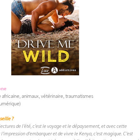
one
e africaine, animaux, vétérinaire, traumatismes
numérique)
seille ?
lectures de l’été, c’est le voyage et le dépaysement, et avec cette
l’impression d’embarquer et de vivre le Kenya, c’est magique. C’est