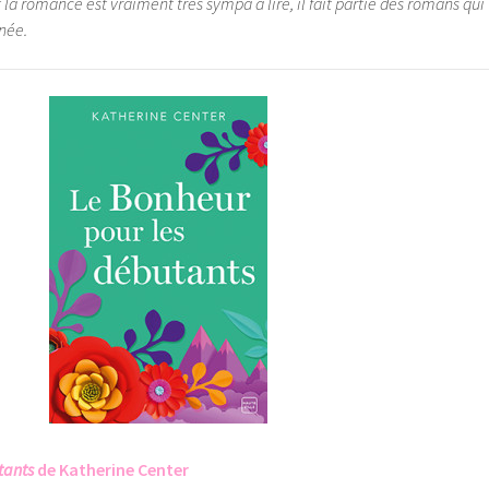
t la romance est vraiment très sympa à lire, il fait partie des romans qui
nnée.
tants
de Katherine Center