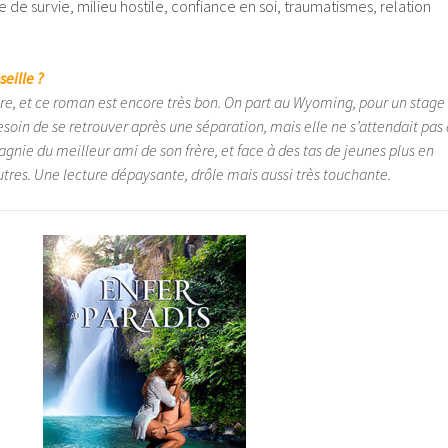
 de survie, milieu hostile, confiance en soi, traumatismes, relation
seille ?
ure, et ce roman est encore très bon. On part au Wyoming, pour un stage
besoin de se retrouver après une séparation, mais elle ne s’attendait pas 
agnie du meilleur ami de son frère, et face à des tas de jeunes plus en
utres. Une lecture dépaysante, drôle mais aussi très touchante.