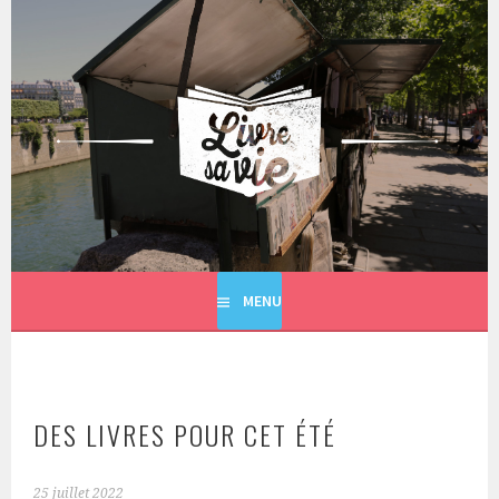
Aller
au
contenu
principal
LIVRE SA VIE
MENU
DES LIVRES POUR CET ÉTÉ
25 juillet 2022