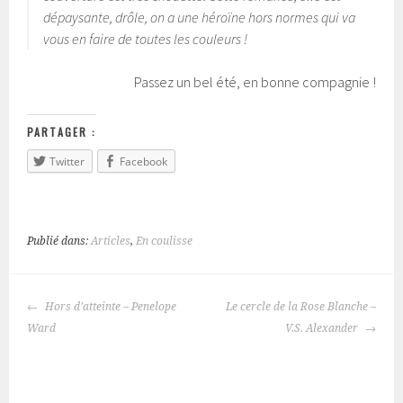
dépaysante, drôle, on a une héroïne hors normes qui va
vous en faire de toutes les couleurs !
Passez un bel été, en bonne compagnie !
PARTAGER :
Twitter
Facebook
Publié dans:
Articles
,
En coulisse
Hors d’atteinte – Penelope
Le cercle de la Rose Blanche –
NAVIGATION
Ward
V.S. Alexander
DES
ARTICLES