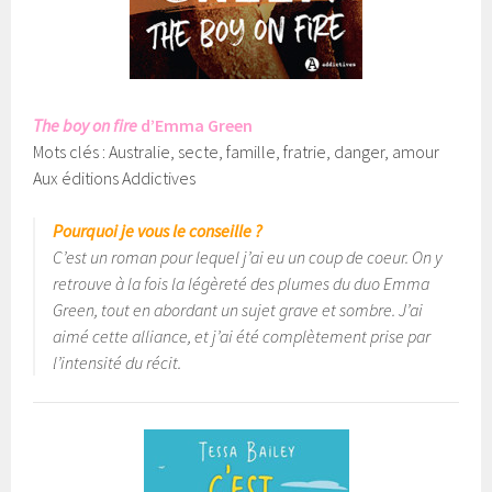
The boy on fire
d’Emma Green
Mots clés : Australie, secte, famille, fratrie, danger, amour
Aux éditions Addictives
Pourquoi je vous le conseille ?
C’est un roman pour lequel j’ai eu un coup de coeur. On y
retrouve à la fois la légèreté des plumes du duo Emma
Green, tout en abordant un sujet grave et sombre. J’ai
aimé cette alliance, et j’ai été complètement prise par
l’intensité du récit.