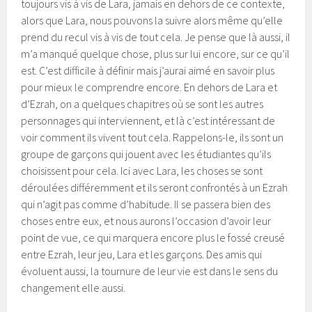
toujours vis à vis de Lara, jamais en dehors de ce contexte,
alors que Lara, nous pouvons la suivre alors même qu’elle
prend du recul vis à vis de tout cela. Je pense que là aussi, il
m’a manqué quelque chose, plus sur lui encore, sur ce qu’il
est. C’est difficile à définir mais j’aurai aimé en savoir plus
pour mieux le comprendre encore. En dehors de Lara et
d’Ezrah, on a quelques chapitres où se sont les autres
personnages qui interviennent, et là c’est intéressant de
voir comment ils vivent tout cela. Rappelons-le, ils sont un
groupe de garçons qui jouent avec les étudiantes qu’ils
choisissent pour cela. Ici avec Lara, les choses se sont
déroulées différemment et ils seront confrontés à un Ezrah
qui n’agit pas comme d’habitude. Il se passera bien des
choses entre eux, et nous aurons l’occasion d’avoir leur
point de vue, ce qui marquera encore plus le fossé creusé
entre Ezrah, leur jeu, Lara et les garçons. Des amis qui
évoluent aussi, la tournure de leur vie est dans le sens du
changement elle aussi.