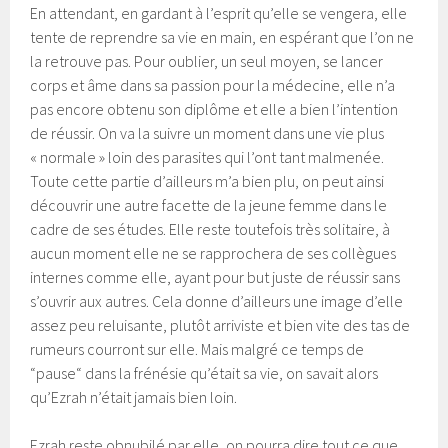
En attendant, en gardant à l’esprit qu’elle se vengera, elle
tente de reprendre sa vie en main, en espérant que l’on ne
la retrouve pas. Pour oublier, un seul moyen, se lancer
corps et âme dans sa passion pour la médecine, elle n’a
pas encore obtenu son diplôme et elle a bien l’intention
de réussir. On va la suivre un moment dans une vie plus
« normale » loin des parasites qui l’ont tant malmenée.
Toute cette partie d’ailleurs m’a bien plu, on peut ainsi
découvrir une autre facette de la jeune femme dans le
cadre de ses études. Elle reste toutefois très solitaire, à
aucun moment elle ne se rapprochera de ses collègues
internes comme elle, ayant pour but juste de réussir sans
s’ouvrir aux autres. Cela donne d’ailleurs une image d’elle
assez peu reluisante, plutôt arriviste et bien vite des tas de
rumeurs courront sur elle. Mais malgré ce temps de
“pause“ dans la frénésie qu’était sa vie, on savait alors
qu’Ezrah n’était jamais bien loin.
Ezrah reste obnubilé par elle, on pourra dire tout ce que