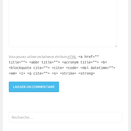
Vous pouvez utiliser ces balises et attributs
HTML
:
<a href=""
title=""> <abbr title=""> <acronym title=""> <b>
<blockquote cite=""> <cite> <code> <del datetime="">
<em> <i> <q cite=""> <s> <strike> <strong>
Rechercher :