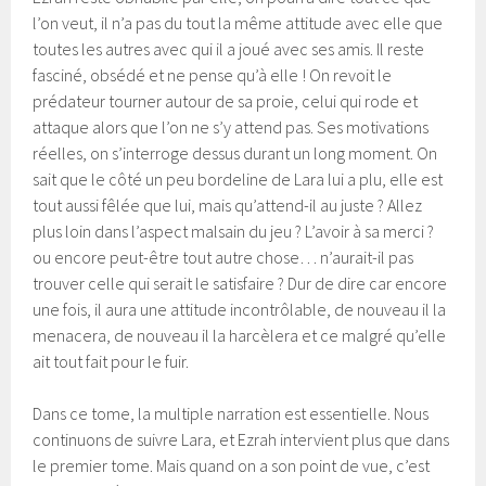
l’on veut, il n’a pas du tout la même attitude avec elle que
toutes les autres avec qui il a joué avec ses amis. Il reste
fasciné, obsédé et ne pense qu’à elle ! On revoit le
prédateur tourner autour de sa proie, celui qui rode et
attaque alors que l’on ne s’y attend pas. Ses motivations
réelles, on s’interroge dessus durant un long moment. On
sait que le côté un peu bordeline de Lara lui a plu, elle est
tout aussi fêlée que lui, mais qu’attend-il au juste ? Allez
plus loin dans l’aspect malsain du jeu ? L’avoir à sa merci ?
ou encore peut-être tout autre chose… n’aurait-il pas
trouver celle qui serait le satisfaire ? Dur de dire car encore
une fois, il aura une attitude incontrôlable, de nouveau il la
menacera, de nouveau il la harcèlera et ce malgré qu’elle
ait tout fait pour le fuir.
Dans ce tome, la multiple narration est essentielle. Nous
continuons de suivre Lara, et Ezrah intervient plus que dans
le premier tome. Mais quand on a son point de vue, c’est