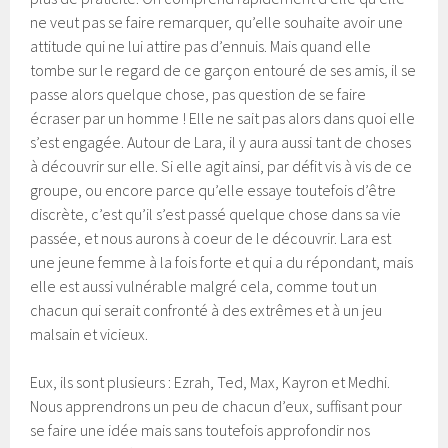
ne veut pas se faire remarquer, qu’elle souhaite avoir une
attitude qui ne lui attire pas d’ennuis. Mais quand elle
tombe sur le regard de ce garçon entouré de ses amis, il se
passe alors quelque chose, pas question de se faire
écraser par un homme ! Elle ne sait pas alors dans quoi elle
s’est engagée. Autour de Lara, il y aura aussi tant de choses
à découvrir sur elle. Si elle agit ainsi, par défit vis à vis de ce
groupe, ou encore parce qu’elle essaye toutefois d’être
discrète, c’est qu’il s’est passé quelque chose dans sa vie
passée, et nous aurons à coeur de le découvrir. Lara est
une jeune femme à la fois forte et qui a du répondant, mais
elle est aussi vulnérable malgré cela, comme tout un
chacun qui serait confronté à des extrêmes et à un jeu
malsain et vicieux.
Eux, ils sont plusieurs : Ezrah, Ted, Max, Kayron et Medhi.
Nous apprendrons un peu de chacun d’eux, suffisant pour
se faire une idée mais sans toutefois approfondir nos