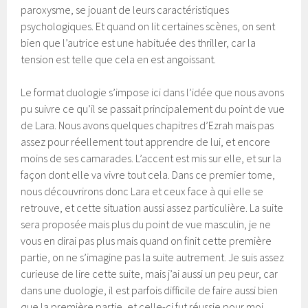
paroxysme, se jouant de leurs caractéristiques
psychologiques. Et quand on lit certaines scènes, on sent
bien que l’autrice est une habituée des thriller, car la
tension est telle que cela en est angoissant.
Le format duologie s’impose ici dans l’idée que nous avons
pu suivre ce qu’il se passait principalement du point de vue
de Lara. Nous avons quelques chapitres d’Ezrah mais pas
assez pour réellement tout apprendre de lui, et encore
moins de ses camarades. L’accent est mis sur elle, et sur la
façon dont elle va vivre tout cela. Dans ce premier tome,
nous découvrirons donc Lara et ceux face à qui elle se
retrouve, et cette situation aussi assez particulière. La suite
sera proposée mais plus du point de vue masculin, je ne
vous en dirai pas plus mais quand on finit cette première
partie, on ne s’imagine pas la suite autrement. Je suis assez
curieuse de lire cette suite, mais j’ai aussi un peu peur, car
dans une duologie, il est parfois difficile de faire aussi bien
que la première partie, et celle-ci fut réussie pour moi.