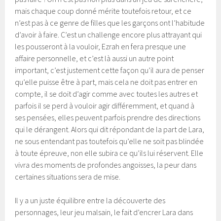
mais chaque coup donné mérite toutefois retour, et ce
n’est pas à ce genre de filles que les garçons ont l’habitude
d’avoir à faire. C’est un challenge encore plus attrayant qui
les pousseront à la vouloir, Ezrah en fera presque une
affaire personnelle, et c’est là aussi un autre point
important, c’est justement cette façon qu’il aura de penser
qu’elle puisse être à part, mais cela ne doit pas entrer en
compte, il se doit d’agir comme avec toutes les autres et
parfois il se perd à vouloir agir différemment, et quand à
ses pensées, elles peuvent parfois prendre des directions
qui le dérangent. Alors qui dit répondant de la part de Lara,
ne sous entendant pas toutefois qu’elle ne soit pas blindée
à toute épreuve, non elle subira ce qu’ils lui réservent. Elle
vivra des moments de profondes angoisses, la peur dans
certaines situations sera de mise.
Il y a un juste équilibre entre la découverte des
personnages, leur jeu malsain, le fait d’encrer Lara dans