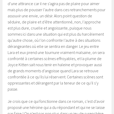
d’une attirance car il ne s’agira pas de plaire pour aimer
mais plus de pousser l’autre dans ces retranchements pour
assouvir une envie, un désir. Alors point question de
séduire, de plaire et d’être attentionné, non, l’approche
est plus dure, cruelle et angoissante, puisque nous
sommes ici dans une situation qui est plus du harcèlement
qu’autre chose, où l’on confronte l’autre à des situations
dérangeantes où elle se sentira en danger. Le jeu entre
Lara et eux prend une tournure vraiment malsaine, on sera
confronté à certaines scènes effroyables, et la plume de
Joyce Kitten sait nous tenir en haleine et provoquer aussi
de grands moments d’angoisse quand Lara se retrouve
confrontée à ce qu’ils lui réservent. Certaines scènes sont
oppressantes et dérangent par la teneur de ce qu’il s’y
passe.
Je crois que ce qui fonctionne dans ce roman, c’est d’avoir
proposé une héroïne qui a du répondant et qui ne se laisse
pas faire ! On n’est pas non plus dans un jeu de surenchère,