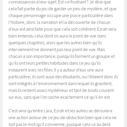
connaissances à leur sujet. Est-ce frustrant ? Je dirai que
cela fait partie du jeu de garder un peu de mystère, et que
chaque personnage occupe une place particulière dans
l’histoire, donc la narration et la découverte de chacun
d’eux est ainsi faite pour que cela soit cohérent. Ezrah sera
bien entendu celui dont on aura le point de vue dans
quelques chapitres, alors que les autres bien qu’ils
interviennent ne donnent pas leur point de vue. Mais
chacun a son importance, puisqu’ils forment un groupe et
qu’ils ont leurs petites habitudes dans ce jeu qu’ils
instaurent avec les filles. Il y a autour d’eux une aura
particulière, ils sont aussi des étudiants, ou l’étaient donc ils
sont intégrés à l’environnement dans lequel ils gravitent,
mais ils restent assez mystérieux et tant de bruits courent
sur eux, sans que l’on sache exactement ce qu’il en est.
C’est ainsi qu’entre Lara, Ezrah et les autres se déroulera
une action autour de ce jeu de séduction bien que cela ne
soit pas le mot qu’il convienne, puisque cela va au delà