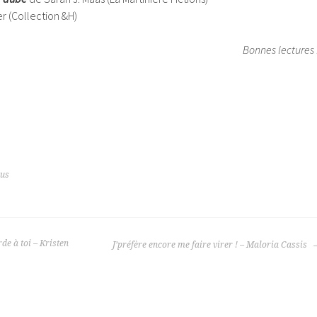
 (Collection &H)
Bonnes lectures 
ous
de à toi – Kristen
J’préfère encore me faire virer ! – Maloria Cassis