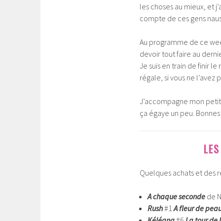
les choses au mieux, et j
compte de ces gens nauséa
Au programme de ce week-
devoir tout faire au derni
Je suis en train de finir l
régale, si vous ne l’avez
J’accompagne mon petit a
ça égaye un peu. Bonnes 
LES
Quelques achats et des réc
A chaque seconde
de N
Rush
#1
A fleur de pea
Kéléana
#6
La tour de 