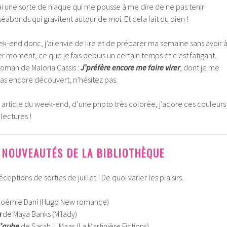
’ai une sorte de niaque qui me pousse à me dire de ne pas tenir
bonds qui gravitent autour de moi. Et cela fait du bien !
end donc, j’ai envie de lire et de préparer ma semaine sans avoir 
er moment, ce que je fais depuis un certain temps et c’est fatigant.
e roman de Maloria Cassis :
J’préfère encore me faire virer
, dont je me
 pas encore découvert, n’hésitez pas.
rticle du week-end, d’une photo très colorée, j’adore ces couleurs 
lectures !
 NOUVEAUTÉS DE LA BIBLIOTHÈQUE
eptions de sorties de juillet ! De quoi varier les plaisirs.
oémie Dani (Hugo New romance)
u
de Maya Banks (Milady)
l’aube
de Sarah J. Maas (La Martinière Fictions)