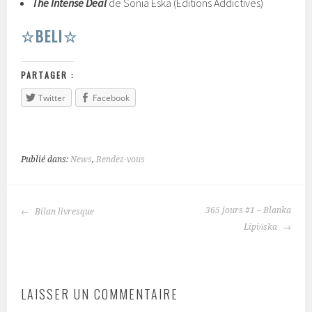
The Intense Deal
de Sonia Eska (Editions Addictives)
☆BELI☆
PARTAGER :
Twitter
Facebook
Publié dans:
News
,
Rendez-vous
365 jours #1 – Blanka
Bilan livresque
NAVIGATION
Lipińska
DES
ARTICLES
LAISSER UN COMMENTAIRE