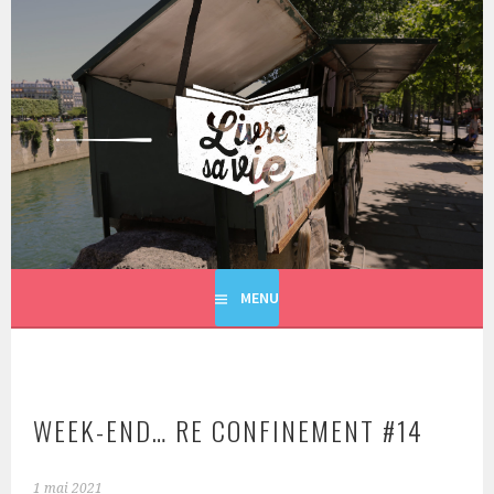
Aller
au
contenu
principal
LIVRE SA VIE
MENU
WEEK-END… RE CONFINEMENT #14
1 mai 2021