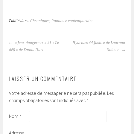
Publié dans:
Chroniques
,
Romance contemporaine
« Jeux dangereux » #1 « Le
Hybrides #4 Justice de Laurann
NAVIGATION
défi » de Emma Hart
Dohner
DES
ARTICLES
LAISSER UN COMMENTAIRE
Votre adresse de messagerie ne sera pas publiée.
Les
champs obligatoires sont indiqués avec
*
Nom
*
Adresse