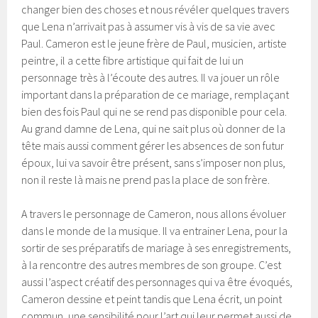
changer bien des choses et nous révéler quelques travers
que Lena n’arrivait pas à assumer vis à vis de sa vie avec
Paul. Cameron est le jeune frère de Paul, musicien, artiste
peintre, il a cette fibre artistique qui fait de lui un
personnage très à l’écoute des autres. Il va jouer un rôle
important dans la préparation de ce mariage, remplaçant
bien des fois Paul qui ne se rend pas disponible pour cela.
Au grand damne de Lena, qui ne sait plus où donner de la
tête mais aussi comment gérer les absences de son futur
époux, lui va savoir être présent, sans s’imposer non plus,
non il reste là mais ne prend pas la place de son frère.
A travers le personnage de Cameron, nous allons évoluer
dans le monde de la musique. Il va entrainer Lena, pour la
sortir de ses préparatifs de mariage à ses enregistrements,
à la rencontre des autres membres de son groupe. C’est
aussi l’aspect créatif des personnages qui va être évoqués,
Cameron dessine et peint tandis que Lena écrit, un point
commun, une sensibilité pour l’art qui leur permet aussi de