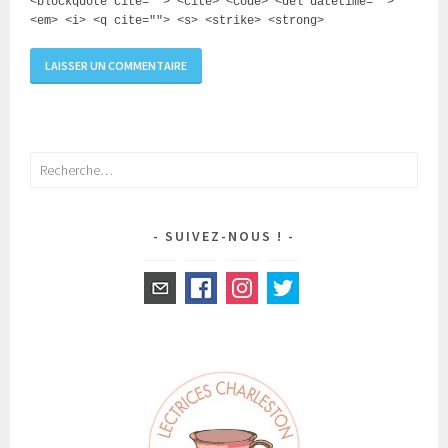
<blockquote cite=""> <cite> <code> <del datetime="">
<em> <i> <q cite=""> <s> <strike> <strong>
Rechercher :
SUIVEZ-NOUS !