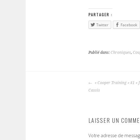
PARTAGER :
Twitter
Facebook
Publié dans:
Chroniques
,
Cou
« Cooper Training » #1 « J
NAVIGATION
Cassis
DES
ARTICLES
LAISSER UN COMME
Votre adresse de message