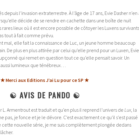
 depuis l’invasion extraterrestre. À l’âge de 17 ans, Evie Dasher n’en 
rsqu’elle décide de se rendre en cachette dans une boîte de nuit
 rares lieux où il est encore possible de côtoyer les Luxens survivants
as tout à fait comme prévu.
t mal, elle fait la connaissance de Luc, un jeune homme beaucoup
ain.
De plus en plus attirée par celui qu’elle prend pour un Luxen, Evie
çonné qui remet en question tout ce qu’elle pensait savoir. Un
aussi lumineux que ténébreux…
★ Merci aux Editions J’ai Lu pour ce SP ★
☯
AVIS DE PANDO
☯
 L. Armentrout est traduit et qu’en plus il reprend l’univers de
Lux
, la
pas, je fonce et je le dévore. C’est exactement ce qu’il s’est passé
 cette nouvelle série, je me suis complètement plongée dedans
 lâcher.