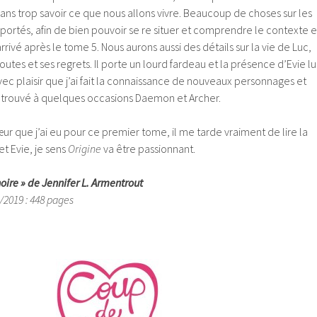
ans trop savoir ce que nous allons vivre. Beaucoup de choses sur les
ortés, afin de bien pouvoir se re situer et comprendre le contexte e
arrivé après le tome 5. Nous aurons aussi des détails sur la vie de Luc,
outes et ses regrets. Il porte un lourd fardeau et la présence d’Evie lu
avec plaisir que j’ai fait la connaissance de nouveaux personnages et
 retrouvé à quelques occasions Daemon et Archer.
r que j’ai eu pour ce premier tome, il me tarde vraiment de lire la
et Evie, je sens
Origine
va être passionnant.
noire » de Jennifer L. Armentrout
3/2019 : 448 pages