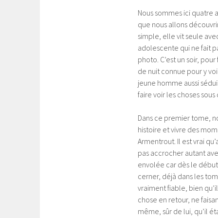
Nous sommes ici quatre an
que nous allons découvri
simple, elle vit seule av
adolescente qui ne fait p
photo. C’est un soir, pour
de nuit connue pour y voi
jeune homme aussi séduisa
faire voir les choses sous
Dans ce premier tome, no
histoire et vivre des mom
Armentrout. Il est vrai qu
pas accrocher autant avec
envolée car dès le début 
cerner, déjà dans les tome
vraiment fiable, bien qu’
chose en retour, ne faisan
même, sûr de lui, qu’il ét