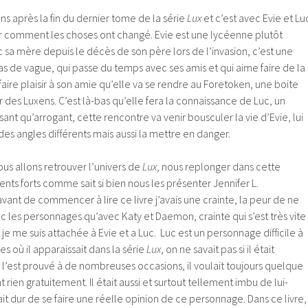
s après la fin du dernier tome de la série
Lux
et c’est avec Evie et Lu
r comment les choses ont changé. Evie est une lycéenne plutôt
ec sa mère depuis le décès de son père lors de l’invasion, c’est une
as de vague, qui passe du temps avec ses amis et qui aime faire de la
 faire plaisir à son amie qu’elle va se rendre au Foretoken, une boite
r des Luxens. C’est là-bas qu’elle fera la connaissance de Luc, un
nt qu’arrogant, cette rencontre va venir bousculer la vie d’Evie, lui
 des angles différents mais aussi la mettre en danger.
us allons retrouver l’univers de
Lux
, nous replonger dans cette
ents forts comme sait si bien nous les présenter Jennifer L.
’avant de commencer à lire ce livre j’avais une crainte, la peur de ne
 les personnages qu’avec Katy et Daemon, crainte qui s’est très vite
je me suis attachée à Evie et a Luc. Luc est un personnage difficile à
s où il apparaissait dans la série
Lux
, on ne savait pas si il était
il l’est prouvé à de nombreuses occasions, il voulait toujours quelque
t rien gratuitement. Il était aussi et surtout tellement imbu de lui-
ait dur de se faire une réelle opinion de ce personnage. Dans ce livre,