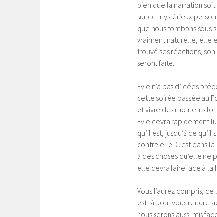
bien que la narration soit
sur ce mystérieux personna
que nous tombons sous son
vraiment naturelle, elle 
trouvé ses réactions, so
seront faite.
Evie n’a pas d’idées préc
cette soirée passée au Fo
et vivre des moments forts
Evie devra rapidement lui 
qu’il est, jusqu’à ce qu’il
contre elle. C’est dans l
à des choses qu’elle ne p
elle devra faire face à la 
Vous l’aurez compris, ce l
est là pour vous rendre 
nous serons aussi mis fac