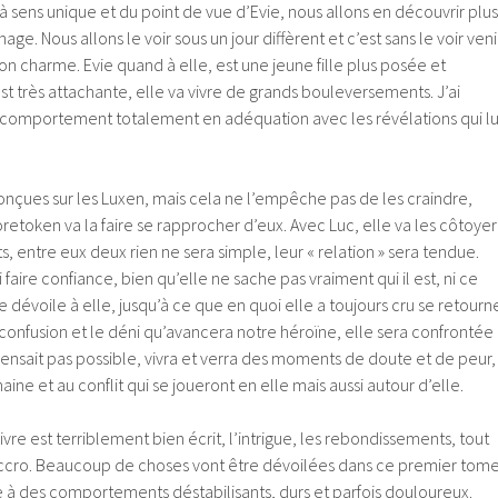
 à sens unique et du point de vue d’Evie, nous allons en découvrir plus
ge. Nous allons le voir sous un jour diffèrent et c’est sans le voir veni
 charme. Evie quand à elle, est une jeune fille plus posée et
est très attachante, elle va vivre de grands bouleversements. J’ai
n comportement totalement en adéquation avec les révélations qui lu
onçues sur les Luxen, mais cela ne l’empêche pas de les craindre,
retoken va la faire se rapprocher d’eux. Avec Luc, elle va les côtoyer
, entre eux deux rien ne sera simple, leur « relation » sera tendue.
faire confiance, bien qu’elle ne sache pas vraiment qui il est, ni ce
 se dévoile à elle, jusqu’à ce que en quoi elle a toujours cru se retourn
a confusion et le déni qu’avancera notre héroïne, elle sera confrontée
ensait pas possible, vivra et verra des moments de doute et de peur,
haine et au conflit qui se joueront en elle mais aussi autour d’elle.
ivre est terriblement bien écrit, l’intrigue, les rebondissements, tout
accro. Beaucoup de choses vont être dévoilées dans ce premier tome
e à des comportements déstabilisants, durs et parfois douloureux.