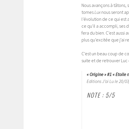
Nous avançons à tâtons, s
tomes
Lux
nous seront app
l’évolution de ce qui est 
ce qu’il a accompli, ses d
fera du bien. C’est aussi 
plus qu’excitée que j’ai
C’est un beau coup de cœu
suite et de retrouver Luc 
« Origine » #1 « Etoile 
Editions J’ai Lu le 20/0
NOTE : 5/5