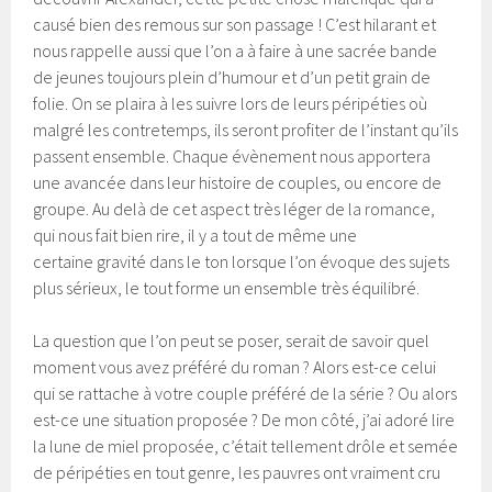
causé bien des remous sur son passage ! C’est hilarant et
nous rappelle aussi que l’on a à faire à une sacrée bande
de jeunes toujours plein d’humour et d’un petit grain de
folie. On se plaira à les suivre lors de leurs péripéties où
malgré les contretemps, ils seront profiter de l’instant qu’ils
passent ensemble. Chaque évènement nous apportera
une avancée dans leur histoire de couples, ou encore de
groupe. Au delà de cet aspect très léger de la romance,
qui nous fait bien rire, il y a tout de même une
certaine gravité dans le ton lorsque l’on évoque des sujets
plus sérieux, le tout forme un ensemble très équilibré.
La question que l’on peut se poser, serait de savoir quel
moment vous avez préféré du roman ? Alors est-ce celui
qui se rattache à votre couple préféré de la série ? Ou alors
est-ce une situation proposée ? De mon côté, j’ai adoré lire
la lune de miel proposée, c’était tellement drôle et semée
de péripéties en tout genre, les pauvres ont vraiment cru