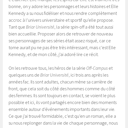
bonne, on y adore les personnages et leurs histoires et Elle
Kennedy a su nous fidéliser et nous rendre complètement
accroc à l’univers universitaire et sportif qu’elle propose.
Tant que
Briar Université
, la série spin-off a été tout aussi
bien accueillie. Proposer alors de retrouver de nouveau
ses personnages de ses séries était assez risqué, car ce
tome aurait pu ne pas être très intéressant, mais c’est Elle
Kennedy, et de mon côté, j’ai adoré lire ce récit.
On les retrouve tous, les héros de la série
Off-Campus
et
quelques uns de
Briar Université
, ici trois ans après les
années fac. Ils sont adultes, chacun mène sa carrière de
front, que cela soit du côté des hommes comme du côté
des femmes. Ils sont toujours en contact, se voient le plus
possible et ici, ils vont partagés encore bien des moments
ensemble autour d’événements importants dans leur vie.
Ce que j’ai trouvé formidable, c’est qu’en un roman, elle a
su nous replonger dans la vie de chaque personnage, nous