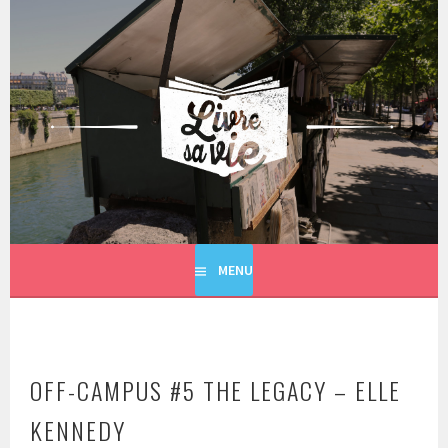
Aller
au
contenu
principal
LIVRE SA VIE
MENU
OFF-CAMPUS #5 THE LEGACY – ELLE
KENNEDY