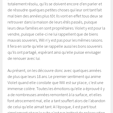
totalement résolu, qu’ils se doivent encore d’en parler et
de résoudre quelques petites choses qui leur ont tant fait
mal bien des années plus tôt. Ils vont en effet tous deux se
retrouver dans la maison de leurs étés passés, puisque
leurs deux familles en sont propriétaires. Violet y est pour la
vendre, puisque celle-ci ne lui rappellent que de biens
mauvais souvenirs, Will n’y est pas pour les mêmes raisons.
Il fera en sorte qu’elle se rappelle aussi les bons souvenirs
qu’ils ont partagé, espérant ainsi qu’elle puisse envisager
de renouer avec lui.
Au présent, on les découvre donc avec quelques années
de plus que leurs 18 ans. Le premier sentiment qui anime
Violet quand elle constate que Will est sur place, c’est une
immense colère. Toutes les émotions qu’elle a éprouvé il y
a de nombreuses années remontent à la surface, et elles
font atrocement mal, elle a tant souffert alors de l’abandon
de celui qu’elle aimait tant. A l’époque, il est parti tout
simplement et par la suite c’est par instinct de préservation