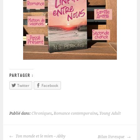
PARTAGER :
Twitter
Facebook
Publié dans:
Chroniques
,
Romance contemporaine
,
Young Adult
Ton monde et le mien – Abby
Bilan livresque