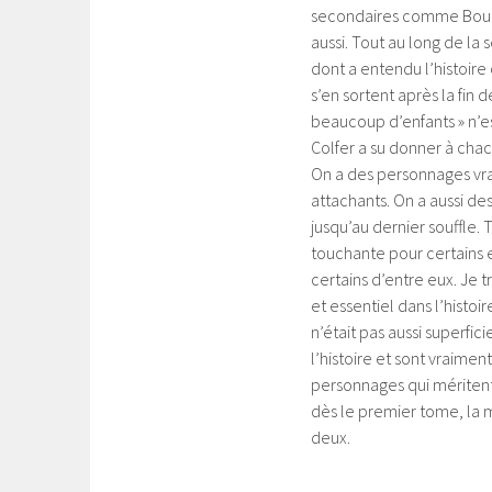
secondaires comme Boucle
aussi. Tout au long de la
dont a entendu l’histoire 
s’en sortent après la fin
beaucoup d’enfants » n’es
Colfer a su donner à chac
On a des personnages vrai
attachants. On a aussi de
jusqu’au dernier souffle. 
touchante pour certains 
certains d’entre eux. Je 
et essentiel dans l’histoi
n’était pas aussi superfici
l’histoire et sont vraime
personnages qui méritent
dès le premier tome, la m
deux.