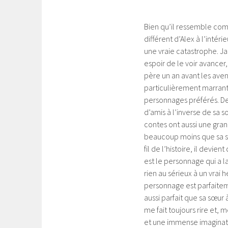
Bien qu’il ressemble com
différent d’Alex à l’intéri
une vraie catastrophe. J
espoir de le voir avancer,
père un an avant les ave
particulièrement marrant q
personnages préférés. Deve
d’amis à l’inverse de sa s
contes ont aussi une gran
beaucoup moins que sa sœu
fil de l’histoire, il dev
est le personnage qui a la
rien au sérieux à un vrai
personnage est parfaitem
aussi parfait que sa sœur 
me fait toujours rire et,
et une immense imaginatio