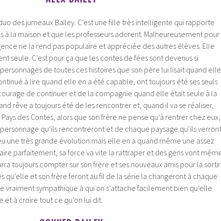
e duo des jumeaux Bailey. C’est une fille très intelligente qui rapporte
s à la maison et que les professeurs adorent. Malheureusement pour
igence ne la rend pas populaire et appréciée des autres élèves. Elle
ent seule. C’est pour ça que les contes de fées sont devenus si
 personnages de toutes ces histoires que son père lui lisait quand elle
continué à lire quand elle en a été capable, ont toujours été ses seuls
u courage de continuer et de la compagnie quand elle était seule à la
nd rêve a toujours été de les rencontrer et, quand il va se réaliser,
u Pays des Contes, alors que son frère ne pense qu’à rentrer chez eux,
 personnage qu’ils rencontreront et de chaque paysage qu’ils verront
eu une très grande évolution mais elle en a quand même une assez
 faire parfaitement, sa force va vite la rattraper et des gens vont mêm
 pourra toujours compter sur son frère et ses nouveaux amis pour la sortir
 qu’elle et son frère feront au fil de la série la changeront à chaque
ille vraiment sympathique à qui on s’attache facilement bien qu’elle
 et à croire tout ce qu’on lui dit.