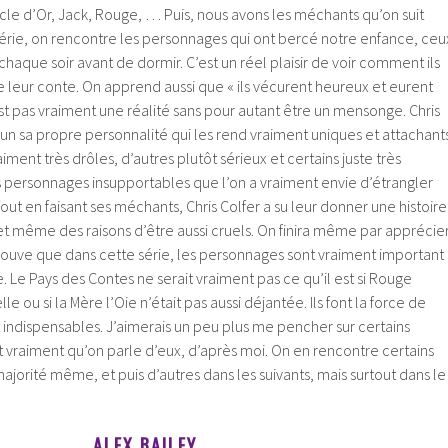
 d’Or, Jack, Rouge, … Puis, nous avons les méchants qu’on suit
 série, on rencontre les personnages qui ont bercé notre enfance, ceu
chaque soir avant de dormir. C’est un réel plaisir de voir comment ils
 de leur conte. On apprend aussi que « ils vécurent heureux et eurent
t pas vraiment une réalité sans pour autant être un mensonge. Chris
un sa propre personnalité qui les rend vraiment uniques et attachants
ment très drôles, d’autres plutôt sérieux et certains juste très
s personnages insupportables que l’on a vraiment envie d’étrangler
Tout en faisant ses méchants, Chris Colfer a su leur donner une histoire
et même des raisons d’être aussi cruels. On finira même par apprécie
trouve que dans cette série, les personnages sont vraiment important
re. Le Pays des Contes ne serait vraiment pas ce qu’il est si Rouge
elle ou si la Mère l’Oie n’était pas aussi déjantée. Ils font la force de
nt indispensables. J’aimerais un peu plus me pencher sur certains
 vraiment qu’on parle d’eux, d’après moi. On en rencontre certains
ajorité même, et puis d’autres dans les suivants, mais surtout dans le
ALEX BAILEY