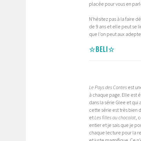
placée pour vous en parle
N’hésitez pas à la faire d
de 9 ans et elle peut se l
que l’on peut aux adeptes
☆BELI☆
Le Pays des Contes
est un
à chaque page. Elle est é
dans la série Glee et qui 
cette série est très bie
et
Les filles au chocolat
, 
entier et je sais que je p
chaque lecture pour la re
et juste magnifique. Ce n