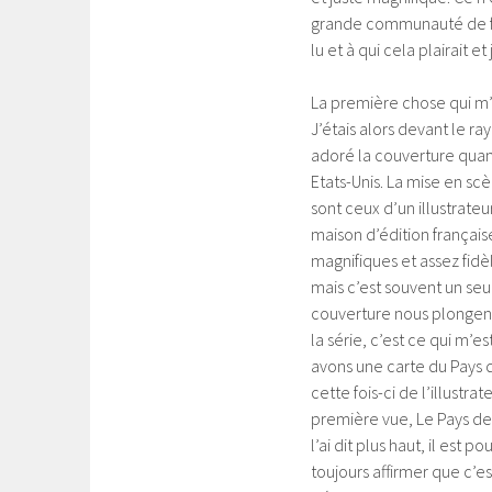
grande communauté de fan
lu et à qui cela plairait e
La première chose qui m’a
J’étais alors devant le ray
adoré la couverture quan
Etats-Unis. La mise en sc
sont ceux d’un illustrate
maison d’édition française
magnifiques et assez fidè
mais c’est souvent un seul
couverture nous plongent 
la série, c’est ce qui m’e
avons une carte du Pays d
cette fois-ci de l’illustr
première vue, Le Pays de
l’ai dit plus haut, il est 
toujours affirmer que c’es