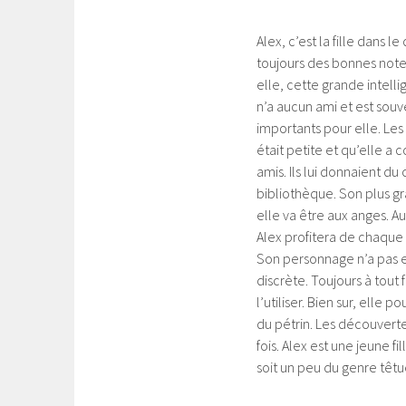
Alex, c’est la fille dans l
toujours des bonnes note
elle, cette grande intell
n’a aucun ami et est souv
importants pour elle. Les
était petite et qu’elle a 
amis. Ils lui donnaient d
bibliothèque. Son plus gra
elle va être aux anges. A
Alex profitera de chaque
Son personnage n’a pas 
discrète. Toujours à tout
l’utiliser. Bien sur, elle
du pétrin. Les découvertes
fois. Alex est une jeune f
soit un peu du genre têtue