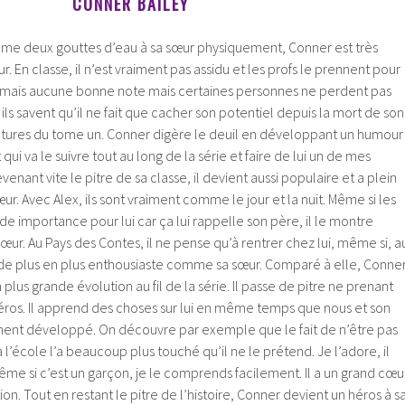
CONNER BAILEY
me deux gouttes d’eau à sa sœur physiquement, Conner est très
eur. En classe, il n’est vraiment pas assidu et les profs le prennent pour
amais aucune bonne note mais certaines personnes ne perdent pas
 ils savent qu’il ne fait que cacher son potentiel depuis la mort de son
ntures du tome un. Conner digère le deuil en développant un humour
ui va le suivre tout au long de la série et faire de lui un de mes
nant vite le pitre de sa classe, il devient aussi populaire et a plein
œur. Avec Alex, ils sont vraiment comme le jour et la nuit. Même si les
de importance pour lui car ça lui rappelle son père, il le montre
r. Au Pays des Contes, il ne pense qu’à rentrer chez lui, même si, a
ient de plus en plus enthousiaste comme sa sœur. Comparé à elle, Conne
 plus grande évolution au fil de la série. Il passe de pitre ne prenant
 héros. Il apprend des choses sur lui en même temps que nous et son
ent développé. On découvre par exemple que le fait de n’être pas
à l’école l’a beaucoup plus touché qu’il ne le prétend. Je l’adore, il
 même si c’est un garçon, je le comprends facilement. Il a un grand cœu
n. Tout en restant le pitre de l’histoire, Conner devient un héros à s