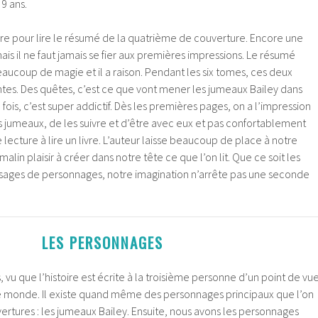
9 ans.
ivre pour lire le résumé de la quatrième de couverture. Encore une
n mais il ne faut jamais se fier aux premières impressions. Le résumé
aucoup de magie et il a raison. Pendant les six tomes, ces deux
ntes. Des quêtes, c’est ce que vont mener les jumeaux Bailey dans
fois, c’est super addictif. Dès les premières pages, on a l’impression
les jumeaux, de les suivre et d’être avec eux et pas confortablement
e lecture à lire un livre. L’auteur laisse beaucoup de place
à notre
alin plaisir à créer dans notre tête ce que l’on lit. Que ce soit les
sages de personnages, notre imagination n’arrête pas une seconde
LES PERSONNAGES
vu que l’histoire est écrite à la troisième personne d’un point de vu
 le monde. Il existe quand même des personnages principaux que l’on
vertures : les jumeaux Bailey. Ensuite, nous avons les personnages