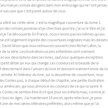
s mais je connais des gens dans mon entourage qui ne l’ont jamais
t je suis sure que c’est pareil autour de vous.
 attiré sur cette série, c’est la magnifique couverture du tome 1.
on des romans jeunesse et je cherchais quoi lire, j’ai vu le titre et j’ai
d je l’ai découverte. En France, nous n’avons pas les mêmes qu’aux
ène est largement inspirée des couvertures originales mais les dessins
ur, David Gilson que nous retrouvons souvent chez Michel Lafon, la
 de la série. Les illustrations un peu enfantines sont vraiment
les aux descriptions dans les livres, sauf pour quelques exceptions
 petit détail sur eux qui change. Les couleurs et la beauté de la
directement dans l’univers du livre et donnent vraiment envie de lir
st arrivée. A l’intérieur du livre, sur la deuxième de couverture, nous
es Contes puis, à chaque début de chapitre, une petite illustration
ateur américain, qui nous annonce les couleurs de ce qui va suivre. A
s Contes ne semble être écrit que pour les enfants mais, comme je
pour tous les âges. J’ai maintenant 14 ans et, après relecture, je peux
t une de mes séries littéraires préférées, alors même que je l’ai