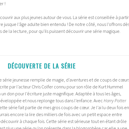
r !
écouvrir aux plus jeunes autour de vous. La série est conseillée à partir
ire jusque l’âge adulte bien entendu ! De notre côté, nous l’offrons dè
 de la lecture, pour qu’ils puissent découvrir une série magique.
DÉCOUVERTE DE LA SÉRIE
e série jeunesse remplie de magie, d’aventures et de coups de cœur
crite par l’acteur Chris Colfer connu pour son rôle de Kurt Hummel
a un don pour l’écriture juste magnifique. Adaptée à tous les âges,
n développée et nous replonge tous dans l’enfance. Avec
Harry Potter
cette série fait partie de mes gros coups de cœur. Je l’ai lu deux fois en
ourrais encore la lire des milliers de fois avec un petit espace entre
découvrir à chaque fois. Cette série est sérieuse tout en étant drôle
’est plus une série qu’on présente dans la blogosphère car elle a une