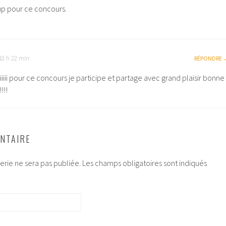
p pour ce concours.
d
10 h 22 min
RÉPONDRE
iiii pour ce concours je participe et partage avec grand plaisir bonne
!!!
NTAIRE
rie ne sera pas publiée.
Les champs obligatoires sont indiqués