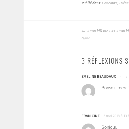
Publié dans:
Concours
,
Evéne
« You kill me » #1 « You ki
NAVIGATION
Ayme
DES
ARTICLES
3 RÉFLEXIONS S
EMELINE BEAUDAUX
4 mai
Bonsoir, merc
FRAN CINE
5 mai 2018 à 13 
Bonjour,