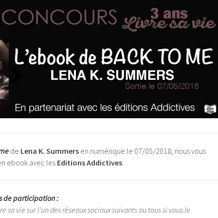
 me
de
Lena K. Summers
en numérique le 07/05/2018, nous vous
en ebook avec les
Editions Addictives
.
 de participation :
 sa vie sur l’un des réseaux sociaux suivants ou tous si vous le