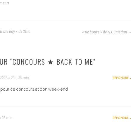
ments
ll me boy » de Tina
« Be Yours » de N.C Bastian
UR “
CONCOURS ★ BACK TO ME
”
 2018 à 21 h 26 min
RÉPONDRE
i pour ce concours et bon week-end
h 18 min
RÉPONDRE