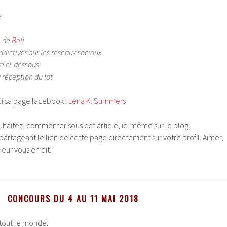
e
e de
Beli
ddictives sur les réseaux sociaux
e ci-dessous
réception du lot
ici sa page facebook :
Lena K. Summers
uhaitez, commenter sous cet article, ici même sur le blog.
partageant le lien de cette page directement sur votre profil. Aimer,
coeur vous en dit.
CONCOURS DU 4 AU 11 MAI
2018
 tout le monde.