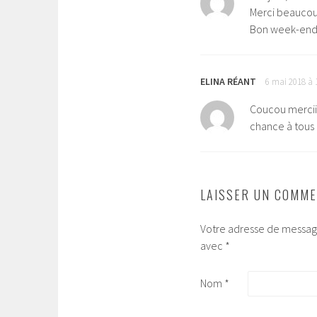
Merci beaucou
Bon week-en
ELINA RÉANT
6 mai 2018 à 
Coucou merciii
chance à tous !
LAISSER UN COMME
Votre adresse de message
avec
*
Nom
*