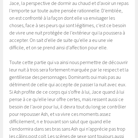
Jace, la perspective de dormir au chaud et d’avoir un repas
l’emporte sur toute autre pensée rationnelle. D’emblée,
on est confronté à la façon dont elle va envisager les
choses, face à ses peurs qui sont légitimes, c’est ce besoin
de vivre une nuit protégée de l’extérieur qui la poussera à
accepter. On sait d’elle de suite qu’elle a eu une vie
difficile, et on se prend ainsi d’affection pour elle.
Toute cette partie qui va ainsi nous permettre de découvrir
leur nuit à trois sera fortement marquée par le respect et la
gentillesse des personnages. Dominants oui mais pas au
détriment de celle qui accepte de passer la nuit avec eux.
Si Ash profite de ce corps qui s’offre à lui, Jace quand à lui
pense à ce qu’elle leur offre certes, mais ressent aussi ce
besoin de l’avoir pour lui, il devra tout du long se contrôler
pour repousser Ash, et va vivre ces moments assez
difficilement, n e trouvant son salut que quand elle
s’endormira dans ses bras sans Ash qui n’apprécie pas trop
les câlins post coït. Les scènes de sexe sont toujours aussi