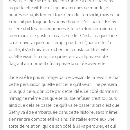
dessus, et elle se retrouve confrontée à cette rue dans
laquelle elle vit. Elle n’a qu’un ami dans ce monde, et
auprès de lui, ils tentent tous deux de s’en sortir, mais celui-
ci ne fait pas toujours les bons choix et c’est parfois Bethy
qui en subit les conséquences. Elle se retrouvera ainsi en
bien mauvaise posture à cause de lui. C’est ainsi que Jace
la retrouvera quelques temps plus tard. Quand elle l’a
quitté, il s’est mis à sa recherche, constatant très vite
qu’elle vivait à la rue, ce qui ne leur avait pas semblé
flagrant au moment où il a passé la soirée avec elle.
Jace va être pris en otage par ce besoin de la revoir, et par
cette persuasion qu’elle est celle qu’il veut, il ne pensera
plus qu’à cela, obnubilé par cette idée. Le côté dominant
n’imagine même pas qu’elle puisse refuser, c’est toujours
ainsi que cela se passe. ce qu’il va se passer alors c’est que
Bethy va être embarquée dans cette histoire, sans même
s’en rendre compte et il va ainsi s’installer entre eux une
sorte de relation, qui de son côté à lui va perdurer, et qui