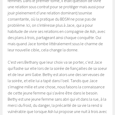
femmes. Dans le premier tome, il était question de vivre
une relation sous contrat pour se protéger mais aussi pour
jouir pleinement d’une relation dominant/soumise
consentante, où la pratique du BDSM ne pose pas de
problème. Ici, on s’intéresse plus à Jace, qui a pour
habitude de vivre ses relations en compagnie de Ash, avec
des plans à trois, partageant ainsi chaque conquête. Oui
mais quand Jace tombe littéralement sous le charme de
leur nouvelle cible, cela change la donne.
C’est vers Bethany que leur choix va se porter, c’est Jace
qui flashe sur elle lors de la soirée de fiançailles de sa soeur
et de leur ami Gabe. Bethy est alors une des serveuses de
la soirée, et elle lui a tapé dans l’oeil. Tandis que Jace
s’imagine mille et une chose, nous faisons la connaissance
de cette jeune femme qui s’avère être dans le besoin.
Bethy est une jeune femme sans abri qui vit dans la rue, à la
merci du froid, du danger, la précarité de sa vie la rend si
vulnérable que lorsque Ash lui propose une nuit à trois avec