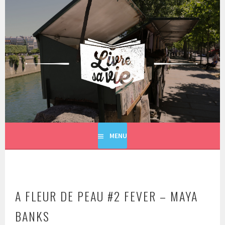
Aller
au
contenu
principal
LIVRE SA VIE
MENU
A FLEUR DE PEAU #2 FEVER – MAYA
BANKS