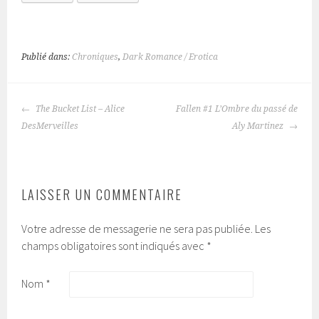
Publié dans:
Chroniques
,
Dark Romance / Erotica
The Bucket List – Alice
Fallen #1 L’Ombre du passé de
NAVIGATION
DesMerveilles
Aly Martinez
DES
ARTICLES
LAISSER UN COMMENTAIRE
Votre adresse de messagerie ne sera pas publiée.
Les
champs obligatoires sont indiqués avec
*
Nom
*