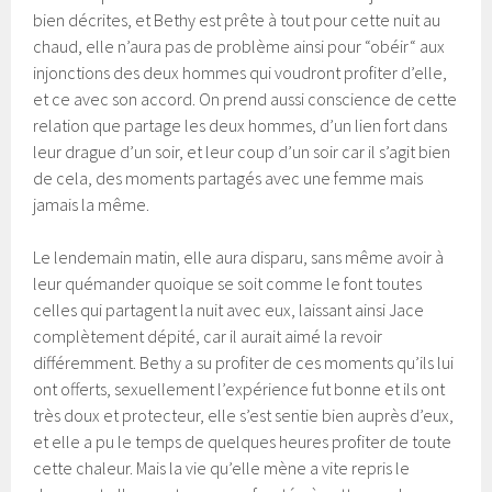
bien décrites, et Bethy est prête à tout pour cette nuit au
chaud, elle n’aura pas de problème ainsi pour “obéir“ aux
injonctions des deux hommes qui voudront profiter d’elle,
et ce avec son accord. On prend aussi conscience de cette
relation que partage les deux hommes, d’un lien fort dans
leur drague d’un soir, et leur coup d’un soir car il s’agit bien
de cela, des moments partagés avec une femme mais
jamais la même.
Le lendemain matin, elle aura disparu, sans même avoir à
leur quémander quoique se soit comme le font toutes
celles qui partagent la nuit avec eux, laissant ainsi Jace
complètement dépité, car il aurait aimé la revoir
différemment. Bethy a su profiter de ces moments qu’ils lui
ont offerts, sexuellement l’expérience fut bonne et ils ont
très doux et protecteur, elle s’est sentie bien auprès d’eux,
et elle a pu le temps de quelques heures profiter de toute
cette chaleur. Mais la vie qu’elle mène a vite repris le