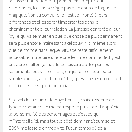
fait assez naturellement, prenant en compte leurs
différences, tout ne se règle pas d’un coup de baguette
magique. Non au contraire, on est confronté à leurs
différences et elles seront importantes dans le
cheminement de leur relation. La justesse conférée à leur
idylle qui va se muer en quelque chose de plus permanent
sera plus encore intéressant à découvrir, ici même alors
que ce monde dans lequel vit Jace reste difficilement
accessible. Introduire une jeune femme comme Bethy est
un sacré challenge mais lui se laissera porter par ses
sentiments tout simplement, car justement tout parait
simple pour lui, à contrario d’elle, qui va mener un combat
difficile de par sa position sociale.
Si je valide la plume de Maya Banks, je sais aussi que ce
type de romance ne me correspond plus trop. J’apprécie
la personnalité des personnages et c’est ce qui
m’interpelle ici, mais tout le côté dominant/soumise et
BDSM me lasse bien trop vite. Fut un temps où cela