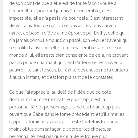
de son point de vue à elle est de toute façon vouée à
l’échec. Ils ne pourront jamais être ensemble, c’est
impossible, elle n’a pas la vie pour cela. C’est intéressant
de voir ainsi tout ce qu’il va se passer, les liens qui vont
naitre, ce besoin d’être aimé éprouvé par Bethy, celle qui
n’a jamais connu l’amour. Son passé, son vécu et l’avenir qui
se profilait ainsi pour elle, tout cela semble si loin de son
monde à lui, elle reste bien consciente de cela, ne croyant
pas au prince charmant qui vient s’intéresser et sauver la
pauvre fille sans le sous. La réalité des choses ne la quittera
à aucun instant, et c’est fort plaisant de le constater.
Ce que j’ai apprécié, au delà de l’idée que ce côté
dominant/soumise ne m’attire plus trop, c’est la
personnalité des personnages. Jace est beaucoup plus
ouvert que Gabe dans le tome précédent, et s’il aime les
rapports dominant/soumise, il reste toutefois très ouvert et
moins obtus dans sa façon d’aborder les choses, sa
personnalité n’est pas que cela. Je le trouve plus