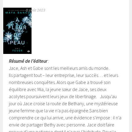
8 août 2023
Résumé de l’éditeur
:
Jace, Ash et Gabe sont les meilleurs amis du monde.
Ils partagent tout – leur entreprise, leur succès… et leurs
nombreuses conquêtes. Alors que Gabe a trouvé son
équilibre avec Mia, la jeune sœur de Jace, ses deux
acolytes poursuivent leurs jeux de libertinage. Jusqu’au
jour où Jace croise la route de Bethany, une mystérieuse
jeune femme que la vie n’a pas épargnée.
Sans bien
comprendre ce qui lui arrive, une évidence s’impose : il n’a
envie de partager Bethy avec personne. Jace doit faire
preuve d’une patience dont il n’a pas l’habitude. Pour la