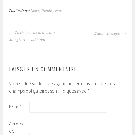
Publié dans:
News
,
Rendez-vous
La théorie de la biscotte –
Bilan livresque
NAVIGATION
Margherita Gabbiani
DES
ARTICLES
LAISSER UN COMMENTAIRE
Votre adresse de messagerie ne sera pas publiée.
Les
champs obligatoires sont indiqués avec
*
Nom
*
Adresse
de