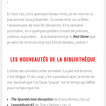
!
En tout cas, j’ai lu quelques beaux livres, je ne vous les ai
pas encore tous présentés. Ce week-end, on va fêter
l’anniversaire de mon fils dimanche. Et la semaine
prochaine, on a quelques petites choses de prévues,
cinéma, exposition… & actuellement je lis
Red Stone
que
je viens de recevoir et je suis à fond dedans, j’adore !
LES NOUVEAUTÉS DE LA BIBLIOTHÈQUE
La folie des arrivées cette semaine ! La pile est énorme,
c’est dingue. Et du coup, y’en a plusieurs que j’ai envie de
lire, faudrait que l’on fasse “pause“ sur le temps qui défile
pour ne faire que lire.
The Spanish love deception
de Elena Armas (J’ai Lu)
Legendborn #2
de Tracy Deonn (J’ai Lu)