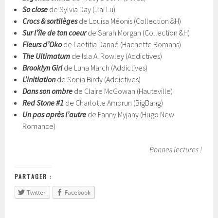
So close
de Sylvia Day (J’ai Lu)
Crocs & sortilèges
de Louisa Méonis (Collection &H)
Sur l’île de ton coeur
de Sarah Morgan (Collection &H)
Fleurs d’Oko
de Laëtitia Danaé (Hachette Romans)
The Ultimatum
de Isla A. Rowley (Addictives)
Brooklyn Girl
de Luna March (Addictives)
L’initiation
de Sonia Birdy (Addictives)
Dans son ombre
de Claire McGowan (Hauteville)
Red Stone #1
de Charlotte Ambrun (BigBang)
Un pas après l’autre
de Fanny Myjany (Hugo New
Romance)
Bonnes lectures !
PARTAGER :
Twitter
Facebook