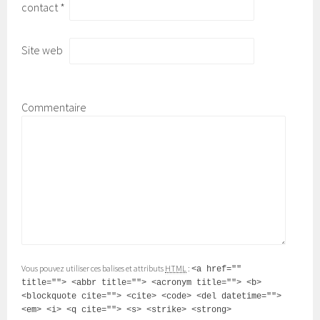
contact
*
Site web
Commentaire
Vous pouvez utiliser ces balises et attributs
HTML
:
<a href=""
title=""> <abbr title=""> <acronym title=""> <b>
<blockquote cite=""> <cite> <code> <del datetime="">
<em> <i> <q cite=""> <s> <strike> <strong>