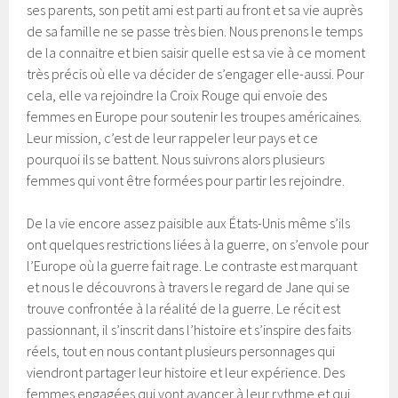
ses parents, son petit ami est parti au front et sa vie auprès
de sa famille ne se passe très bien. Nous prenons le temps
de la connaitre et bien saisir quelle est sa vie à ce moment
très précis où elle va décider de s’engager elle-aussi. Pour
cela, elle va rejoindre la Croix Rouge qui envoie des
femmes en Europe pour soutenir les troupes américaines.
Leur mission, c’est de leur rappeler leur pays et ce
pourquoi ils se battent. Nous suivrons alors plusieurs
femmes qui vont être formées pour partir les rejoindre.
De la vie encore assez paisible aux États-Unis même s’ils
ont quelques restrictions liées à la guerre, on s’envole pour
l’Europe où la guerre fait rage. Le contraste est marquant
et nous le découvrons à travers le regard de Jane qui se
trouve confrontée à la réalité de la guerre. Le récit est
passionnant, il s’inscrit dans l’histoire et s’inspire des faits
réels, tout en nous contant plusieurs personnages qui
viendront partager leur histoire et leur expérience. Des
femmes engagées qui vont avancer à leur rythme et qui