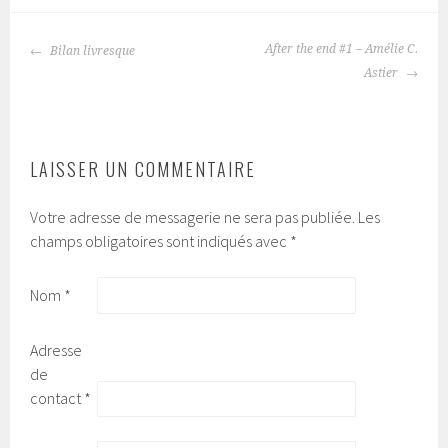
After the end #1 – Amélie C.
Bilan livresque
NAVIGATION
Astier
DES
ARTICLES
LAISSER UN COMMENTAIRE
Votre adresse de messagerie ne sera pas publiée.
Les
champs obligatoires sont indiqués avec
*
Nom
*
Adresse
de
contact
*