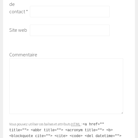
de
contact
*
Site web
Commentaire
Vous pouvez utiliser ces balises et attributs
HTML
:
<a href=""
title=""> <abbr title=""> <acronym title=""> <b>
<blockquote cite=""> <cite> <code> <del datetime="">