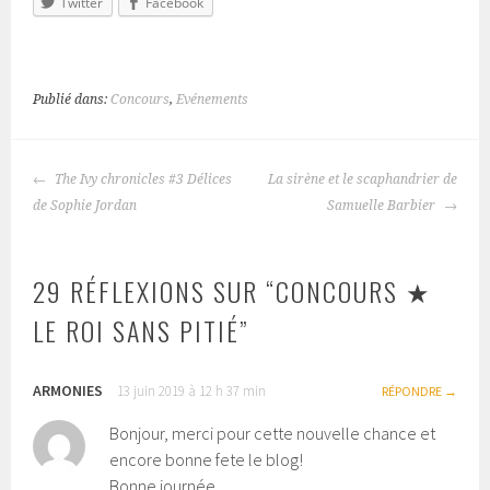
Twitter
Facebook
Publié dans:
Concours
,
Evénements
The Ivy chronicles #3 Délices
La sirène et le scaphandrier de
NAVIGATION
de Sophie Jordan
Samuelle Barbier
DES
ARTICLES
29 RÉFLEXIONS SUR “
CONCOURS ★
LE ROI SANS PITIÉ
”
ARMONIES
13 juin 2019 à 12 h 37 min
RÉPONDRE
Bonjour, merci pour cette nouvelle chance et
encore bonne fete le blog!
Bonne journée