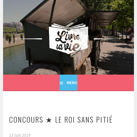
Aller
au
contenu
principal
LIVRE SA VIE
MENU
CONCOURS ★ LE ROI SANS PITIÉ
13 juin 2019