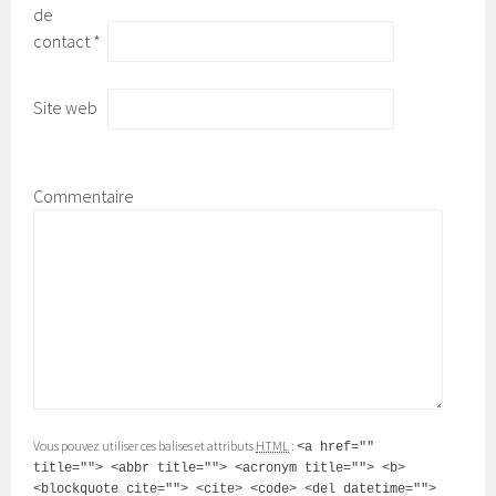
de
contact
*
Site web
Commentaire
Vous pouvez utiliser ces balises et attributs
HTML
:
<a href=""
title=""> <abbr title=""> <acronym title=""> <b>
<blockquote cite=""> <cite> <code> <del datetime="">