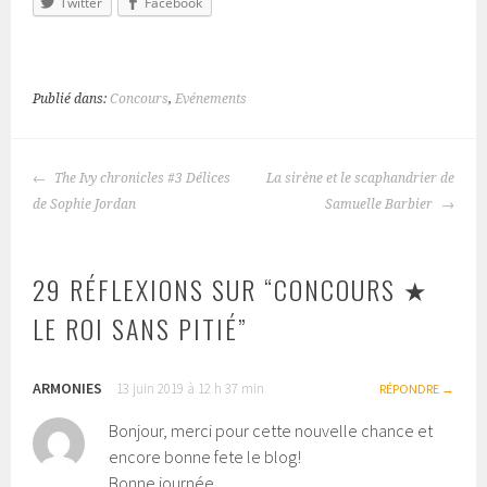
Twitter
Facebook
Publié dans:
Concours
,
Evénements
The Ivy chronicles #3 Délices
La sirène et le scaphandrier de
NAVIGATION
de Sophie Jordan
Samuelle Barbier
DES
ARTICLES
29 RÉFLEXIONS SUR “
CONCOURS ★
LE ROI SANS PITIÉ
”
ARMONIES
13 juin 2019 à 12 h 37 min
RÉPONDRE
Bonjour, merci pour cette nouvelle chance et
encore bonne fete le blog!
Bonne journée