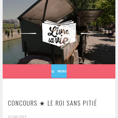
Aller
au
contenu
principal
LIVRE SA VIE
MENU
CONCOURS ★ LE ROI SANS PITIÉ
13 juin 2019