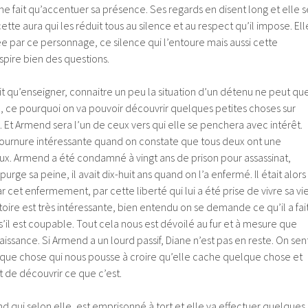
ne fait qu’accentuer sa présence. Ses regards en disent long et elle s
ette aura qui les réduit tous au silence et au respect qu’il impose. Ell
uée par ce personnage, ce silence qui l’entoure mais aussi cette
spire bien des questions.
oit qu’enseigner, connaitre un peu la situation d’un détenu ne peut qu
job, ce pourquoi on va pouvoir découvrir quelques petites choses sur
 Et Armend sera l’un de ceux vers qui elle se penchera avec intérêt.
 tournure intéressante quand on constate que tous deux ont une
eux. Armend a été condamné à vingt ans de prison pour assassinat,
l purge sa peine, il avait dix-huit ans quand on l’a enfermé. Il était alors
par cet enfermement, par cette liberté qui lui a été prise de vivre sa vie
oire est très intéressante, bien entendu on se demande ce qu’il a fait
 s’il est coupable. Tout cela nous est dévoilé au fur et à mesure que
aissance. Si Armend a un lourd passif, Diane n’est pas en reste. On sen
elque chose qui nous pousse à croire qu’elle cache quelque chose et
nt de découvrir ce que c’est.
 qui selon elle, est emprisonné à tort et elle va effectuer quelques