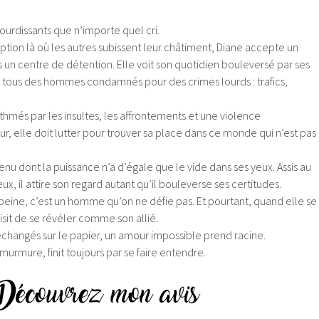
ssourdissants que n’importe quel cri.
tion là où les autres subissent leur châtiment, Diane accepte un
un centre de détention. Elle voit son quotidien bouleversé par ses
 tous des hommes condamnés pour des crimes lourds : trafics,
thmés par les insultes, les affrontements et une violence
, elle doit lutter pour trouver sa place dans ce monde qui n’est pas
enu dont la puissance n’a d’égale que le vide dans ses yeux. Assis au
eux, il attire son regard autant qu’il bouleverse ses certitudes.
ine, c’est un homme qu’on ne défie pas. Et pourtant, quand elle se
isit de se révéler comme son allié.
échangés sur le papier, un amour impossible prend racine.
murmure, finit toujours par se faire entendre.