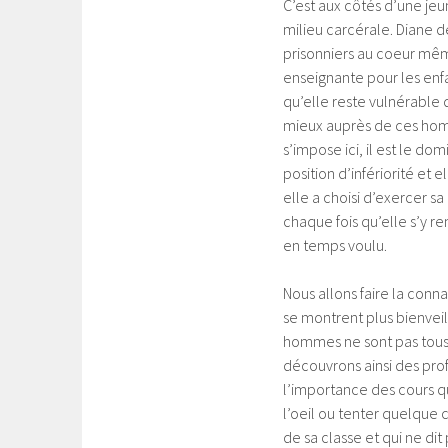
C’est aux côtés d’une jeu
milieu carcérale. Diane 
prisonniers au coeur même
enseignante pour les enfan
qu’elle reste vulnérable 
mieux auprès de ces homm
s’impose ici, il est le do
position d’infériorité et
elle a choisi d’exercer sa
chaque fois qu’elle s’y r
en temps voulu.
Nous allons faire la conna
se montrent plus bienveill
hommes ne sont pas tous 
découvrons ainsi des pro
l’importance des cours qu
l’oeil ou tenter quelque 
de sa classe et qui ne di