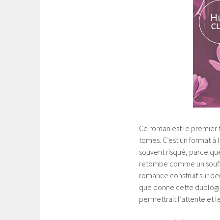
Ce roman est le premier t
tomes. C’est un format à 
souvent risqué, parce que
retombe comme un soufflé
romance construit sur de
que donne cette duologie
permettrait l’attente et 