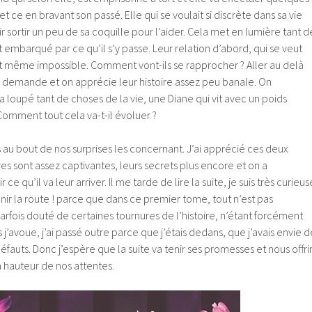
 ce en bravant son passé. Elle qui se voulait si discrète dans sa vie
ir sortir un peu de sa coquille pour l’aider. Cela met en lumière tant d
 embarqué par ce qu’il s’y passe. Leur relation d’abord, qui se veut
soit même impossible. Comment vont-ils se rapprocher ? Aller au delà
e demande et on apprécie leur histoire assez peu banale. On
loupé tant de choses de la vie, une Diane qui vit avec un poids
Comment tout cela va-t-il évoluer ?
as au bout de nos surprises les concernant. J’ai apprécié ces deux
res sont assez captivantes, leurs secrets plus encore et on a
ce qu’il va leur arriver. Il me tarde de lire la suite, je suis très curieus
enir la route ! parce que dans ce premier tome, tout n’est pas
parfois douté de certaines tournures de l’histoire, n’étant forcément
j’avoue, j’ai passé outre parce que j’étais dedans, que j’avais envie d
 défauts. Donc j’espère que la suite va tenir ses promesses et nous offri
 hauteur de nos attentes.