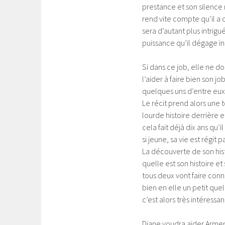
prestance et son silence 
rend vite compte qu’il a c
sera d’autant plus intrig
puissance qu’il dégage in
Si dans ce job, elle ne d
l’aider à faire bien son 
quelques uns d’entre eux.
Le récit prend alors une
lourde histoire derrière 
cela fait déjà dix ans qu’i
si jeune, sa vie est régit 
La découverte de son hist
quelle est son histoire et
tous deux vont faire conn
bien en elle un petit qu
c’est alors très intéressa
Diane voudra aider Armend