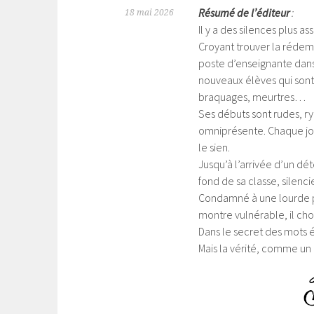
Résumé de l’éditeur
:
18 mai 2026
Il y a des silences plus a
Croyant trouver la rédemp
poste d’enseignante dans 
nouveaux élèves qui sont
braquages, meurtres…
Ses débuts sont rudes, ry
omniprésente. Chaque jour
le sien.
Jusqu’à l’arrivée d’un dét
fond de sa classe, silenci
Condamné à une lourde pe
montre vulnérable, il cho
Dans le secret des mots 
Mais la vérité, comme un 