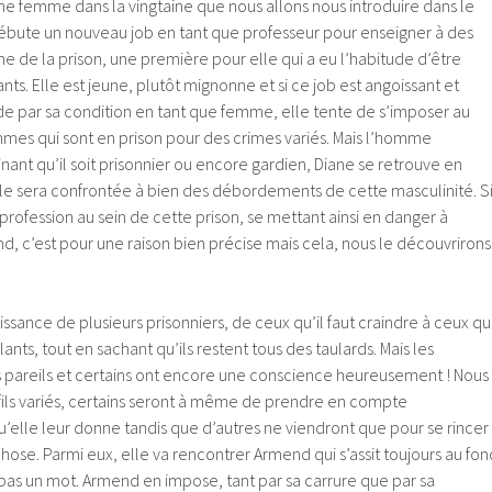
ne femme dans la vingtaine que nous allons nous introduire dans le
débute un nouveau job en tant que professeur pour enseigner à des
 de la prison, une première pour elle qui a eu l’habitude d’être
ts. Elle est jeune, plutôt mignonne et si ce job est angoissant et
de par sa condition en tant que femme, elle tente de s’imposer au
es qui sont en prison pour des crimes variés. Mais l’homme
minant qu’il soit prisonnier ou encore gardien, Diane se retrouve en
 elle sera confrontée à bien des débordements de cette masculinité. S
 profession au sein de cette prison, se mettant ainsi en danger à
end, c’est pour une raison bien précise mais cela, nous le découvrirons
issance de plusieurs prisonniers, de ceux qu’il faut craindre à ceux qu
ants, tout en sachant qu’ils restent tous des taulards. Mais les
pareils et certains ont encore une conscience heureusement ! Nous
fils variés, certains seront à même de prendre en compte
’elle leur donne tandis que d’autres ne viendront que pour se rincer
chose. Parmi eux, elle va rencontrer Armend qui s’assit toujours au fon
t pas un mot. Armend en impose, tant par sa carrure que par sa