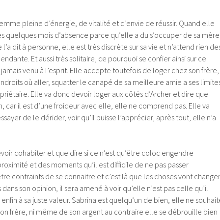
femme pleine d’énergie, de vitalité et d’envie de réussir. Quand elle
près quelques mois d’absence parce qu’elle a du s’occuper de sa mère
l’a dit à personne, elle est très discrète sur sa vie et n’attend rien de
endante. Et aussi très solitaire, ce pourquoi se confier ainsi sur ce
t jamais venu à l’esprit. Elle accepte toutefois de loger chez son frère,
endroits où aller, squatter le canapé de sa meilleure amie a ses limite
ropriétaire. Elle va donc devoir loger aux côtés d’Archer et dire que
n, car il est d’une froideur avec elle, elle ne comprend pas. Elle va
essayer de le dérider, voir qu’il puisse l’apprécier, après tout, elle n’a
oir cohabiter et que dire si ce n’est qu’être coloc engendre
oximité et des moments qu’il est difficile de ne pas passer
tre contraints de se connaitre et c’est là que les choses vont change
s dans son opinion, il sera amené à voir qu’elle n’est pas celle qu’il
er enfin à sa juste valeur. Sabrina est quelqu’un de bien, elle ne souhait
 son frère, ni même de son argent au contraire elle se débrouille bien