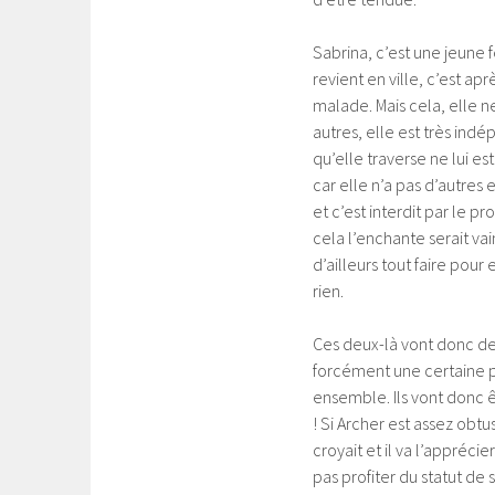
Sabrina, c’est une jeune 
revient en ville, c’est a
malade. Mais cela, elle ne 
autres, elle est très indép
qu’elle traverse ne lui es
car elle n’a pas d’autres 
et c’est interdit par le p
cela l’enchante serait vai
d’ailleurs tout faire pour 
rien.
Ces deux-là vont donc dev
forcément une certaine pr
ensemble. Ils vont donc ê
! Si Archer est assez obtu
croyait et il va l’appréci
pas profiter du statut de