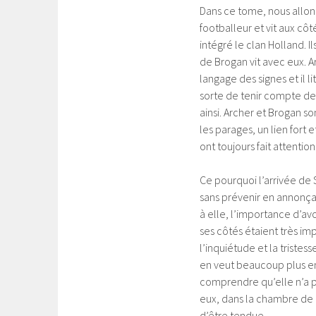
Dans ce tome, nous allons 
footballeur et vit aux cô
intégré le clan Holland. 
de Brogan vit avec eux. A
langage des signes et il li
sorte de tenir compte de 
ainsi. Archer et Brogan so
les parages, un lien fort e
ont toujours fait attention 
Ce pourquoi l’arrivée de S
sans prévenir en annonçan
à elle, l’importance d’avo
ses côtés étaient très im
l’inquiétude et la tristess
en veut beaucoup plus encor
comprendre qu’elle n’a pa
eux, dans la chambre de l
d’être tendue.