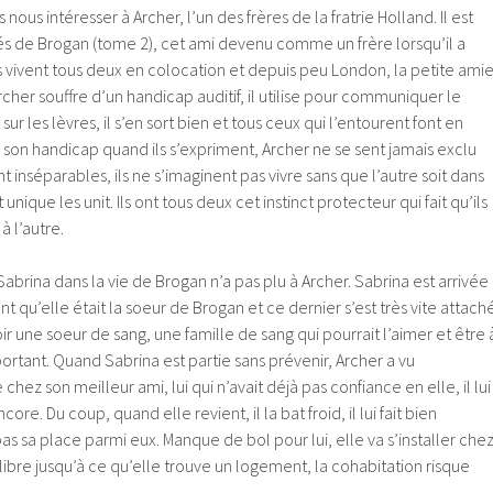
nous intéresser à Archer, l’un des frères de la fratrie Holland. Il est
tés de Brogan (tome 2), cet ami devenu comme un frère lorsqu’il a
Ils vivent tous deux en colocation et depuis peu London, la petite ami
rcher souffre d’un handicap auditif, il utilise pour communiquer le
t sur les lèvres, il s’en sort bien et tous ceux qui l’entourent font en
son handicap quand ils s’expriment, Archer ne se sent jamais exclu
nt inséparables, ils ne s’imaginent pas vivre sans que l’autre soit dans
t unique les unit. Ils ont tous deux cet instinct protecteur qui fait qu’ils
à l’autre.
abrina dans la vie de Brogan n’a pas plu à Archer. Sabrina est arrivée
t qu’elle était la soeur de Brogan et ce dernier s’est très vite attach
ir une soeur de sang, une famille de sang qui pourrait l’aimer et être 
portant. Quand Sabrina est partie sans prévenir, Archer a vu
e chez son meilleur ami, lui qui n’avait déjà pas confiance en elle, il lui
e. Du coup, quand elle revient, il la bat froid, il lui fait bien
s sa place parmi eux. Manque de bol pour lui, elle va s’installer che
ibre jusqu’à ce qu’elle trouve un logement, la cohabitation risque