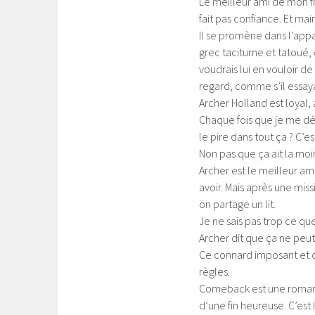
Le meilleur ami de mon f
fait pas confiance. Et mai
Il se promène dans l’appar
grec taciturne et tatoué, 
voudrais lui en vouloir d
regard, comme s’il essaya
Archer Holland est loyal
Chaque fois que je me dép
le pire dans tout ça ? C’
Non pas que ça ait la mo
Archer est le meilleur am
avoir. Mais après une mis
on partage un lit.
Je ne sais pas trop ce que
Archer dit que ça ne peut
Ce connard imposant et ca
règles.
Comeback est une romanc
d’une fin heureuse. C’est l