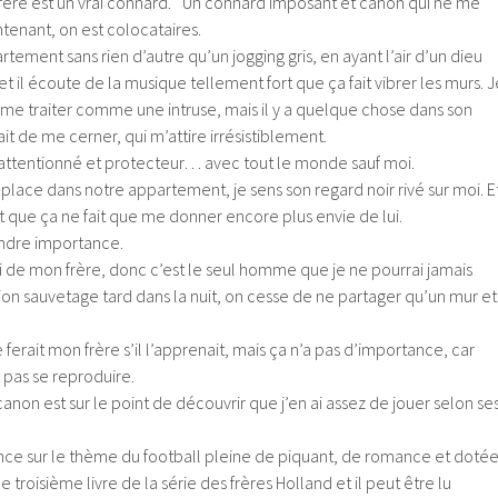
rère est un vrai connard. Un connard imposant et canon qui ne me
ntenant, on est colocataires.
tement sans rien d’autre qu’un jogging gris, en ayant l’air d’un dieu
et il écoute de la musique tellement fort que ça fait vibrer les murs. J
e me traiter comme une intruse, mais il y a quelque chose dans son
it de me cerner, qui m’attire irrésistiblement.
, attentionné et protecteur… avec tout le monde sauf moi.
lace dans notre appartement, je sens son regard noir rivé sur moi. E
est que ça ne fait que me donner encore plus envie de lui.
indre importance.
i de mon frère, donc c’est le seul homme que je ne pourrai jamais
sion sauvetage tard dans la nuit, on cesse de ne partager qu’un mur et
 ferait mon frère s’il l’apprenait, mais ça n’a pas d’importance, car
 pas se reproduire.
non est sur le point de découvrir que j’en ai assez de jouer selon se
e sur le thème du football pleine de piquant, de romance et doté
e troisième livre de la série des frères Holland et il peut être lu