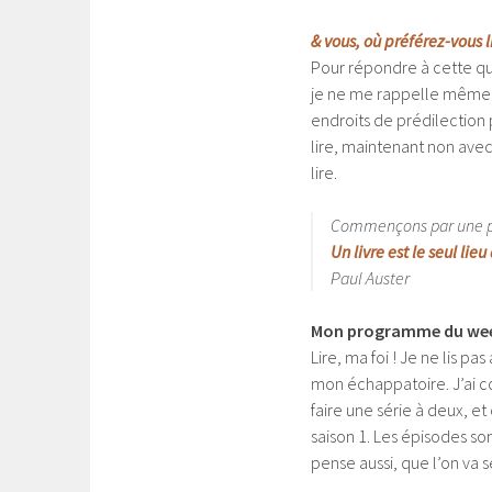
& vous, où préférez-vous l
Pour répondre à cette ques
je ne me rappelle même p
endroits de prédilection 
lire, maintenant non avec 
lire.
Commençons par une pe
Un livre est le seul l
Paul Auster
Mon programme du we
Lire, ma foi ! Je ne lis pa
mon échappatoire. J’ai c
faire une série à deux, et
saison 1. Les épisodes so
pense aussi, que l’on va 