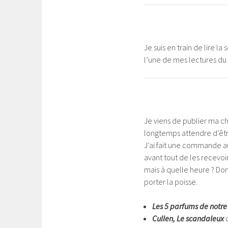
Je suis en train de lire la 
l’une de mes lectures d
Je viens de publier ma chr
longtemps attendre d’être
J’ai fait une commande aus
avant tout de les recevoir.
mais à quelle heure ? Do
porter la poisse.
Les 5 parfums de notre 
Cullen, Le scandaleux
d