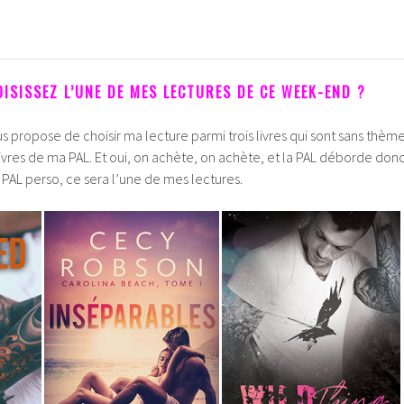
ISISSEZ L’UNE DE MES LECTURES DE CE WEEK-END ?
s propose de choisir ma lecture parmi trois livres qui sont sans thèm
 livres de ma PAL. Et oui, on achète, on achète, et la PAL déborde don
PAL perso, ce sera l’une de mes lectures.