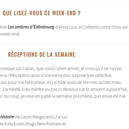
QUE LISEZ-VOUS CE WEEK-END ?
série
Les ombres d’Edimbourg
d’Anna Lyra, et j’attends votre choix sur
u week-end.
RÉCEPTIONS DE LA SEMAINE
onique sur Callan, que voilà Cullen arriver, je crois qu’il ne va pas
 lu ! Réception aussi d’une belle box surprise très olfactive.
si, pour me faire plaisir, et j’ai hâte aussi de lire mes achats mais
 J’ai hésité à les mettre ou pas ci-dessous car ils arrivent aujourd’hui,
nc du coup, je vous en parle la semaine prochaine, pas envie de me
histoire
de Laure Margerand (J’ai Lu)
e Katy Evans (Hugo New Romance)