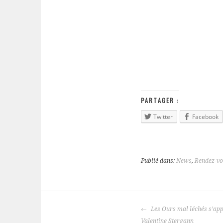
PARTAGER :
Twitter
Facebook
Publié dans:
News
,
Rendez-v
Les Ours mal léchés s’app
NAVIGATION
Valentine Stergann