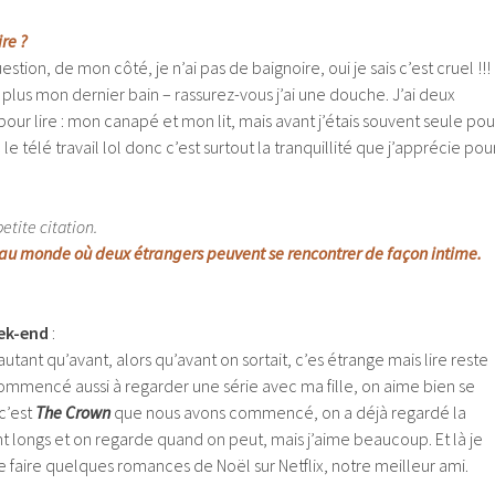
ire ?
tion, de mon côté, je n’ai pas de baignoire, oui je sais c’est cruel !!!
lus mon dernier bain – rassurez-vous j’ai une douche. J’ai deux
pour lire : mon canapé et mon lit, mais avant j’étais souvent seule pou
le télé travail lol donc c’est surtout la tranquillité que j’apprécie pou
tite citation.
ieu au monde où deux étrangers peuvent se rencontrer de façon intime.
ek-end
:
s autant qu’avant, alors qu’avant on sortait, c’es étrange mais lire reste
ommencé aussi à regarder une série avec ma fille, on aime bien se
 c’est
The Crown
que nous avons commencé, on a déjà regardé la
nt longs et on regarde quand on peut, mais j’aime beaucoup. Et là je
se faire quelques romances de Noël sur Netflix, notre meilleur ami.