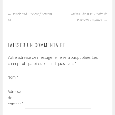
Week-end… re confinement
Métas Ghost #5 Drake de
NAVIGATION
#4
Pierrette Lavallée
DES
ARTICLES
LAISSER UN COMMENTAIRE
Votre adresse de messagerie ne sera pas publiée.
Les
champs obligatoires sont indiqués avec
*
Nom
*
Adresse
de
contact
*