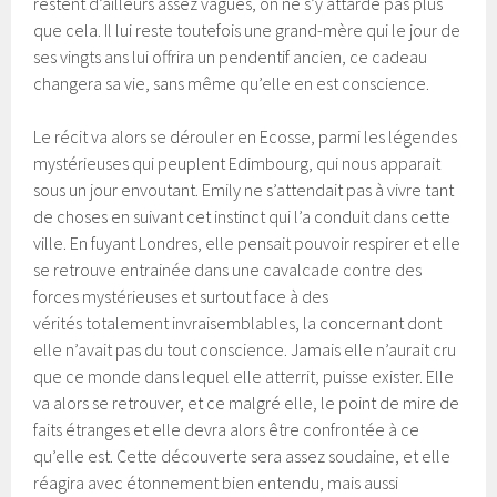
restent d’ailleurs assez vagues, on ne s’y attarde pas plus
que cela. Il lui reste toutefois une grand-mère qui le jour de
ses vingts ans lui offrira un pendentif ancien, ce cadeau
changera sa vie, sans même qu’elle en est conscience.
Le récit va alors se dérouler en Ecosse, parmi les légendes
mystérieuses qui peuplent Edimbourg, qui nous apparait
sous un jour envoutant. Emily ne s’attendait pas à vivre tant
de choses en suivant cet instinct qui l’a conduit dans cette
ville. En fuyant Londres, elle pensait pouvoir respirer et elle
se retrouve entrainée dans une cavalcade contre des
forces mystérieuses et surtout face à des
vérités totalement invraisemblables, la concernant dont
elle n’avait pas du tout conscience. Jamais elle n’aurait cru
que ce monde dans lequel elle atterrit, puisse exister. Elle
va alors se retrouver, et ce malgré elle, le point de mire de
faits étranges et elle devra alors être confrontée à ce
qu’elle est. Cette découverte sera assez soudaine, et elle
réagira avec étonnement bien entendu, mais aussi