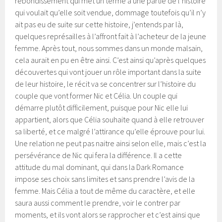
rebondissement qui met un terme à une partie de l’histoire
qui voulait qu’elle soit vendue, dommage toutefois qu’il n’y
ait pas eu de suite sur cette histoire, j’entends par là,
quelques représailles à l’affront fait à l’acheteur de la jeune
femme. Après tout, nous sommes dans un monde malsain,
cela aurait en pu en être ainsi. C’est ainsi qu’après quelques
découvertes qui vont jouer un rôle important dans la suite
de leur histoire, le récit va se concentrer sur l’histoire du
couple que vont former Nic et Célia. Un couple qui
démarre plutôt difficilement, puisque pour Nic elle lui
appartient, alors que Célia souhaite quand à elle retrouver
sa liberté, et ce malgré l’attirance qu’elle éprouve pour lui.
Une relation ne peut pas naitre ainsi selon elle, mais c’est la
persévérance de Nic qui fera la différence. Il a cette
attitude du mal dominant, qui dans la Dark Romance
impose ses choix sans limites et sans prendre l’avis de la
femme. Mais Célia a tout de même du caractère, et elle
saura aussi comment le prendre, voir le contrer par
moments, et ils vont alors se rapprocher et c’est ainsi que