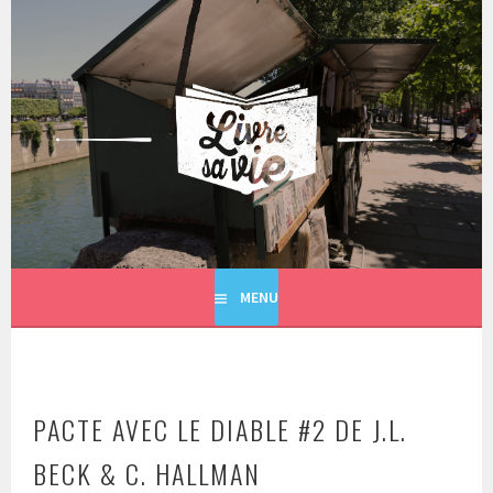
Aller
au
contenu
principal
LIVRE SA VIE
MENU
PACTE AVEC LE DIABLE #2 DE J.L.
BECK & C. HALLMAN