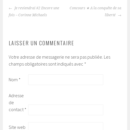
Je reviendrai #2 Encore une
Concours ★ A la conquête de sa
NAVIGATION
fois – Corinne Michaels
liberté
DES
ARTICLES
LAISSER UN COMMENTAIRE
Votre adresse de messagerie ne sera pas publiée.
Les
champs obligatoires sont indiqués avec
*
Nom
*
Adresse
de
contact
*
Site web