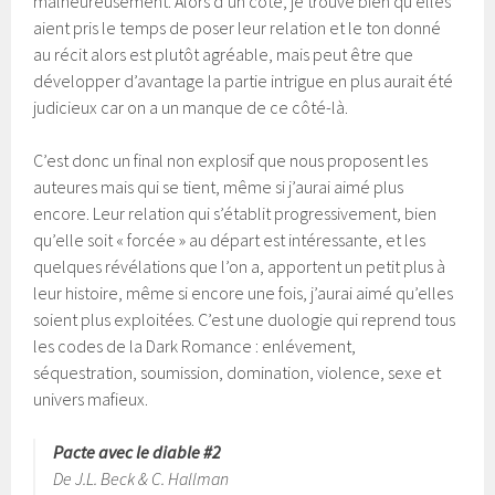
malheureusement. Alors d’un côté, je trouve bien qu’elles
aient pris le temps de poser leur relation et le ton donné
au récit alors est plutôt agréable, mais peut être que
développer d’avantage la partie intrigue en plus aurait été
judicieux car on a un manque de ce côté-là.
C’est donc un final non explosif que nous proposent les
auteures mais qui se tient, même si j’aurai aimé plus
encore. Leur relation qui s’établit progressivement, bien
qu’elle soit « forcée » au départ est intéressante, et les
quelques révélations que l’on a, apportent un petit plus à
leur histoire, même si encore une fois, j’aurai aimé qu’elles
soient plus exploitées. C’est une duologie qui reprend tous
les codes de la Dark Romance : enlévement,
séquestration, soumission, domination, violence, sexe et
univers mafieux.
Pacte avec le diable #2
De J.L. Beck & C. Hallman