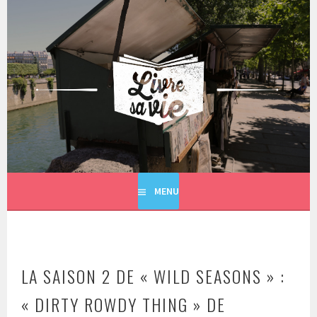
Aller
au
contenu
principal
LIVRE SA VIE
MENU
LA SAISON 2 DE « WILD SEASONS » :
« DIRTY ROWDY THING » DE