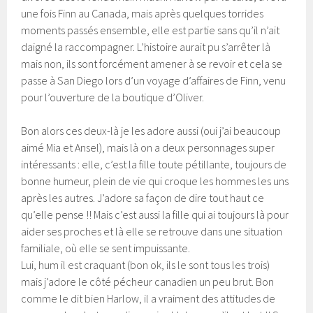
une fois Finn au Canada, mais après quelques torrides
moments passés ensemble, elle est partie sans qu’il n’ait
daigné la raccompagner. L’histoire aurait pu s’arrêter là
mais non, ils sont forcément amener à se revoir et cela se
passe à San Diego lors d’un voyage d’affaires de Finn, venu
pour l’ouverture de la boutique d’Oliver.
Bon alors ces deux-là je les adore aussi (oui j’ai beaucoup
aimé Mia et Ansel), mais là on a deux personnages super
intéressants : elle, c’est la fille toute pétillante, toujours de
bonne humeur, plein de vie qui croque les hommes les uns
après les autres. J’adore sa façon de dire tout haut ce
qu’elle pense !! Mais c’est aussi la fille qui ai toujours là pour
aider ses proches et là elle se retrouve dans une situation
familiale, où elle se sent impuissante.
Lui, hum il est craquant (bon ok, ils le sont tous les trois)
mais j’adore le côté pécheur canadien un peu brut. Bon
comme le dit bien Harlow, il a vraiment des attitudes de