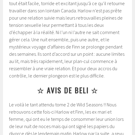
tout était facile, torride et excitant jusqu’à ce qu’il retourne
travailler dans son lointain Canada.
Harlow n’est pas prête
pour une relation suivie mais leurs retrouvailles pleines de
tension sexuelle leur permettant à tous les deux
d’échapper à la réalité. Ni l’un ni l’autre ne sait comment
gérer cela. Une nuit ensemble, puis une autre, et le
mystérieux voyage d’affaires de Finn se prolonge pendant
des semaines. Ils sont d’accord sur un point : aucune limites
au lit, mais très rapidement, leur plan-cul commence à
ressembler à une vraie relation. Et pour deux accros du
contrôle, le dernier plongeon est le plus difficile.
☆ AVIS DE BELI ☆
Le voilà le tant attendu tome 2 de Wild Seasons !! Nous
retrouvons cette fois-ci Harlow et Finn, les ex mari et
femme, qui ont eu le temps de consommer leur union lors
de leur nuit de noces mais qui ont signé les papiers du
divorce dès le lendemain matin. Harlow par la suite, a revu