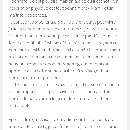
« connard », c’est peu dire mais ohlala ce qu’il est hot !! Sa
description physique est tout bonnement « Miam » et sa
maitrise des cordes…
Ils vont se rapprocher alors qu’ils étaient partis pour vivre
juste des moments de sexes intenses et jouissifs et pourtant
ils luttent tous deux pour que ça n’arrive pas !! Du coup ce
tome est brûlant, c’est loin d’être déplaisant à lire, non au
contraire, c’est bien du Christina Lauren !! On apprécie ainsi
à la fois leur personnalité vraiment haute en couleur qui
nous fait passer des moments bien agréables mais on
apprécie aussi cette vulnérabilité qu’ils dégagent tous
deux, face à leurs problèmes.
L’alternance des chapitres avec le point de vue de chacun
est bien appréciable pour savoir ce qu’ils pensent tous
deux !! Ne pas avoir eu le point de Finn aurait été bien
regrettable.
Après le français Ansel, le canadien Finn (j’ai toujours été
attiré par le Canada, je confirme ici lol), le troisième tome