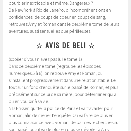
bourbier inextricable et même. Dangereux ?
De New York à Rio de Janeiro, d’incompréhensions en
confidences, de coups de coeur en coups de sang,
retrouvez Amy et Roman dans le deuxième tome de leurs
aventures, aussi sensuelles que périlleuses.
☆ AVIS DE BELI ☆
(spoiler si vous n’avez pas lu le tome 1)
Dans ce deuxième tome (regroupe les épisodes
numériques 5 à 8), on retrouve Amy et Roman, qui
s’installent progressivement dans une relation stable. Le
tout sur un fond d’enquête sur le passé de Roman, et plus
précisément sur celui de sa mère, pour déterminer qui a
pu en vouloir à sa vie.
Nils Eriksen quitte la police de Paris et va travailler pour
Roman, afin de mener l’enquête. On va faire de plus en
plus connaissance avec Roman, de par ces recherches sur
son passé, puis il va de plus en plus se dévoiler à Amy.