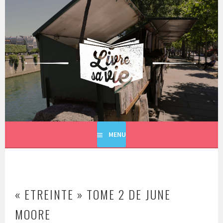
Aller
au
contenu
principal
LIVRE SA VIE
MENU
« ETREINTE » TOME 2 DE JUNE
MOORE