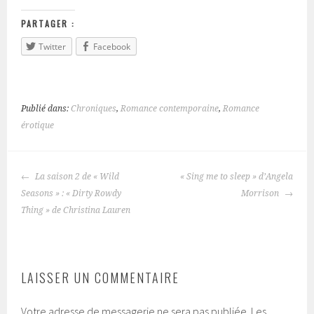
PARTAGER :
Twitter
Facebook
Publié dans:
Chroniques
,
Romance contemporaine
,
Romance
érotique
La saison 2 de « Wild
« Sing me to sleep » d’Angela
NAVIGATION
Seasons » : « Dirty Rowdy
Morrison
DES
Thing » de Christina Lauren
ARTICLES
LAISSER UN COMMENTAIRE
Votre adresse de messagerie ne sera pas publiée.
Les