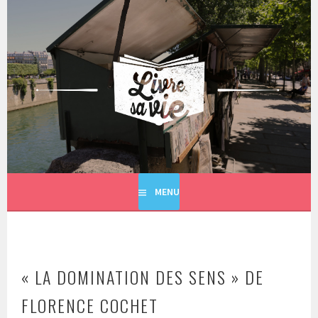
Aller
au
contenu
principal
LIVRE SA VIE
MENU
« LA DOMINATION DES SENS » DE
FLORENCE COCHET