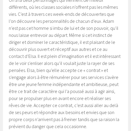
On a là deux personnages qui viennent de milieux
différents, où les classes sociales n’offrent pas les mêmes
vies. C’est à travers ces week-ends de découvertes que
l’on découvre les personnalités de chacun d’eux. Adam
n’est pas cet homme si imbu de lui et de son pouvoir, qu’il
nous laisse entrevoir au départ. Même si cet instinct de
diriger et dominer le caractéristique, il est plaisant de le
découvrir plus ouvert et réceptif aux autres et ce au
contact d’Elsa. Il est plein d’imagination et il est intéressant
de le voir s’enliser alors qu’il voulait juste la rayer de ses
pensées. Elsa, bien qu’elle accepte ce « contrat » et
s’engage alors à être rémunérer pour ses services s’avère
être une jeune femme indépendante et ambitieuse, peut
être ce trait de caractère qui l’a poussé aussi à agir ainsi,
pour se propulser plus en avant encore et réaliser ses
rêves de vie. Accepter ce contrat, c’est aussi aller au delà
de ses peurs et répondre aux besoins et envies que son
propre corps n’arrivent pas à freiner tandis que sa raison la
prévient du danger que cela occasionne.