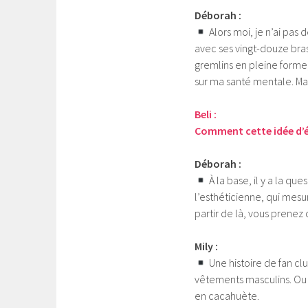
Déborah :
Alors moi, je n’ai pas 
avec ses vingt-douze br
gremlins en pleine forme,
sur ma santé mentale. Mai
Beli :
Comment cette idée d’éc
Déborah :
À la base, il y a la que
l’esthéticienne, qui mesu
partir de là, vous prenez
Mily :
Une histoire de fan cl
vêtements masculins. Ou
en cacahuète.