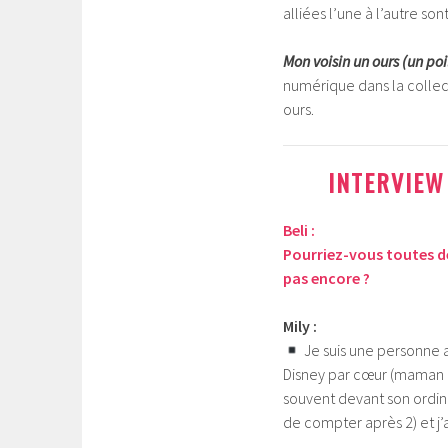
alliées l’une à l’autre son
Mon voisin un ours (un po
numérique dans la collect
ours.
INTERVIEW
Beli :
Pourriez-vous toutes de
pas encore ?
Mily :
Je suis une personne a
Disney par cœur (maman q
souvent devant son ordinat
de compter après 2) et j’