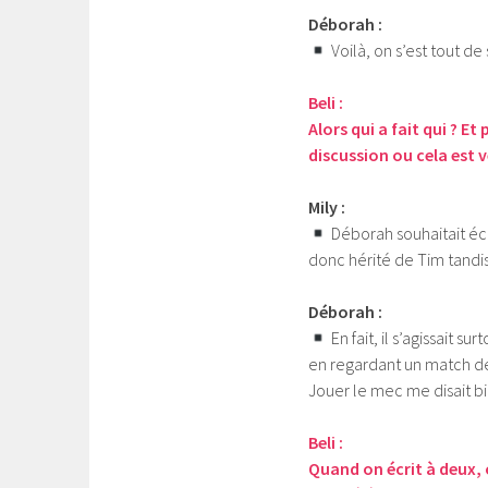
Déborah :
Voilà, on s’est tout de
Beli :
Alors qui a fait qui ? Et
discussion ou cela est 
Mily :
Déborah souhaitait écr
donc hérité de Tim tandi
Déborah :
En fait, il s’agissait s
en regardant un match de 
Jouer le mec me disait bi
Beli :
Quand on écrit à deux, o