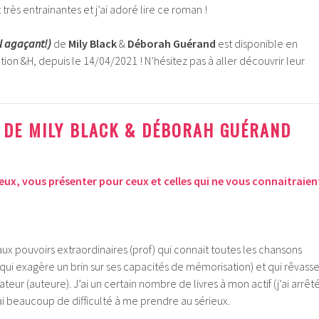
t très entrainantes et j’ai adoré lire ce roman !
il agaçant!)
de
Mily Black
&
Déborah Guérand
est disponible en
ion &H, depuis le 14/04/2021 ! N’hésitez pas à aller découvrir leur
 DE MILY BLACK & DÉBORAH GUÉRAND
ux, vous présenter pour ceux et celles qui ne vous connaitraien
ux pouvoirs extraordinaires (prof) qui connait toutes les chansons
ui exagère un brin sur ses capacités de mémorisation) et qui rêvass
eur (auteure). J’ai un certain nombre de livres à mon actif (j’ai arrêt
ai beaucoup de difficulté à me prendre au sérieux.