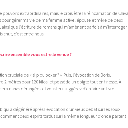
de pouvoirs extraordinaires, mais je crois être la réincarnation de Chiv
as pour gérer ma vie de ma femme active, épouse et mère de deux
 ainsi que l’écriture de romans qui m’amènent parfois à m’interroger
s chut, c’est entre nous.
rire ensemble vous est-elle venue ?
stion cruciale de « slip ou boxer ? ». Puis, l’évocation de Boris,
re 2 mètres pour 120 kilos, et possède un doigté tout en finesse. À
 deux nanas dérangées et vous leur suggérez d’en faire un livre.
ub qui a dégénéré après l’évocation d’un vieux débat sur les sous-
 comment deux esprits tordus sur la même longueur d’onde partent