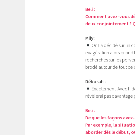
Beli :
Comment avez-vous décid
deux conjointement ? Qu
Mily :
On l’a décidé sur un c
exagération alors quand l’u
recherches sur les perver
brodé autour de tout ce 
Déborah :
Exactement. Avec l’idé
révèlerai pas davantage po
Beli :
De quelles façons avez-
Par exemple, la situati
aborder dès le début, ou