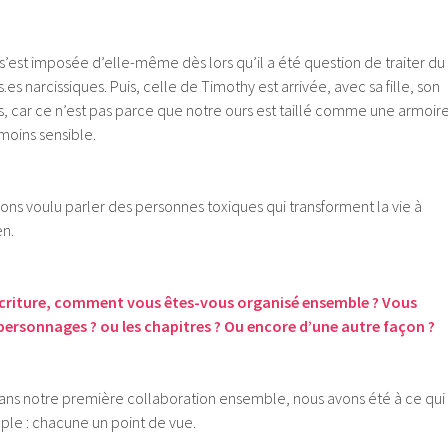
 s’est imposée d’elle-même dès lors qu’il a été question de traiter du
.es narcissiques. Puis, celle de Timothy est arrivée, avec sa fille, son
s, car ce n’est pas parce que notre ours est taillé comme une armoir
 moins sensible.
ons voulu parler des personnes toxiques qui transforment la vie à
en.
criture, comment vous êtes-vous organisé ensemble ? Vous
personnages ? ou les chapitres ? Ou encore d’une autre façon ?
s notre première collaboration ensemble, nous avons été à ce qui
mple : chacune un point de vue.