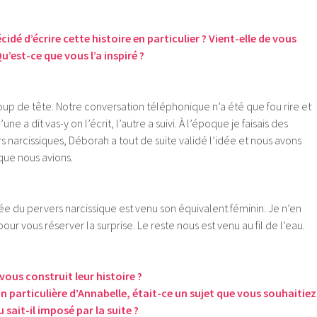
é d’écrire cette histoire en particulier ? Vient-elle de vous
’est-ce que vous l’a inspiré ?
oup de tête. Notre conversation téléphonique n’a été que fou rire et
ne a dit vas-y on l’écrit, l’autre a suivi. À l’époque je faisais des
s narcissiques, Déborah a tout de suite validé l’idée et nous avons
que nous avions.
e du pervers narcissique est venu son équivalent féminin. Je n’en
ur vous réserver la surprise. Le reste nous est venu au fil de l’eau.
vous construit leur histoire ?
on particulière d’Annabelle, était-ce un sujet que vous souhaitiez
 sait-il imposé par la suite ?