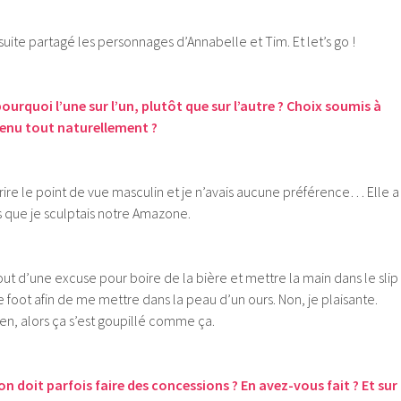
 suite partagé les personnages d’Annabelle et Tim. Et let’s go !
 pourquoi l’une sur l’un, plutôt que sur l’autre ? Choix soumis à
venu tout naturellement ?
ire le point de vue masculin et je n’avais aucune préférence… Elle a
s que je sculptais notre Amazone.
urtout d’une excuse pour boire de la bière et mettre la main dans le slip
foot afin de me mettre dans la peau d’un ours. Non, je plaisante.
en, alors ça s’est goupillé comme ça.
n doit parfois faire des concessions ? En avez-vous fait ? Et sur