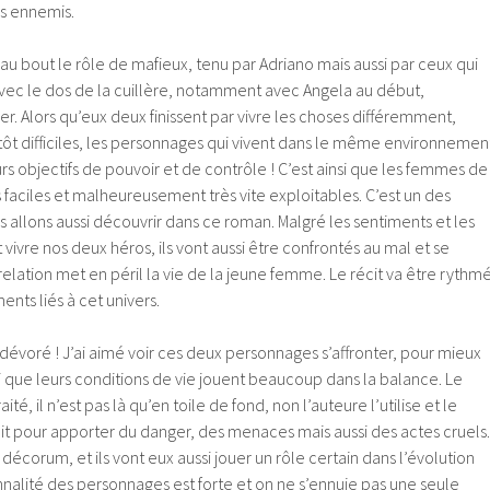
s ennemis.
au bout le rôle de mafieux, tenu par Adriano mais aussi par ceux qui
s avec le dos de la cuillère, notamment avec Angela au début,
er. Alors qu’eux deux finissent par vivre les choses différemment,
tôt difficiles, les personnages qui vivent dans le même environnemen
urs objectifs de pouvoir et de contrôle ! C’est ainsi que les femmes de
s faciles et malheureusement très vite exploitables. C’est un des
s allons aussi découvrir dans ce roman. Malgré les sentiments et les
vivre nos deux héros, ils vont aussi être confrontés au mal et se
lation met en péril la vie de la jeune femme. Le récit va être rythm
nts liés à cet univers.
dévoré ! J’ai aimé voir ces deux personnages s’affronter, pour mieux
si que leurs conditions de vie jouent beaucoup dans la balance. Le
ité, il n’est pas là qu’en toile de fond, non l’auteure l’utilise et le
t pour apporter du danger, des menaces mais aussi des actes cruels.
 décorum, et ils vont eux aussi jouer un rôle certain dans l’évolution
onnalité des personnages est forte et on ne s’ennuie pas une seule