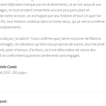
sent déjà bien marqué par les événements, va se voir associé aux
ges, le tout rendant l’ensemble encore plus percutant et
de notre lecture, on est happé par leur histoire et tout ce que l’on
 fini, leur histoire continue dans un tome deux, qui se verra lui même
bondissements.
s déçue, j’ai adoré ! Cela confirme que j’aime la plume de Maloria
sonnages, les situations qu’elle nous propose de suivre, tout me plait.
nts, plein d’amour, d’actions, où il est délectable de suivre des
 se confrontent quand les sentiments sont engagés.
oria Cassis
04/2018 : 282 pages
que) :