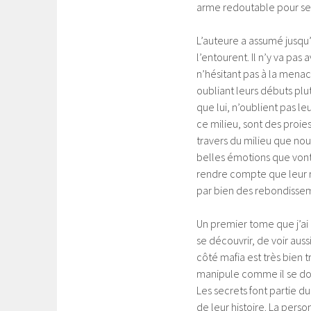
arme redoutable pour se
L’auteure a assumé jusqu’
l’entourent. Il n’y va pa
n’hésitant pas à la menac
oubliant leurs débuts plu
que lui, n’oublient pas le
ce milieu, sont des proie
travers du milieu que nou
belles émotions que vont 
rendre compte que leur re
par bien des rebondisseme
Un premier tome que j’ai 
se découvrir, de voir aus
côté mafia est très bien tra
manipule comme il se doi
Les secrets font partie du
de leur histoire. La pers