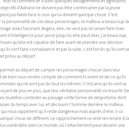
s… elle va commencer à subir quelques désagréments et agressions
s objectifs d’Adriano ne doivent pas être contrecarrer par la jeune
eut pas faiblir face à ceux qui lui doivent quelque chose. C’est
 la personnalité de ces deux personnages, le mafieux a beaucoup d
age assez fascinant. Angela, elle, ne veut pas se laisser faire mais
ent d’intelligence pour savoir jusqu’où elle peut aller, j’ai beaucoup
hoses qu’elle est capable de faire avant de prendre une décision.
qu’ils vont faire connaissance et par la suite, c’est forcés qu’ils vont s
ait prévu au départ.
s permet au départ de camper les personnages chacun dans leur
t de bien nous rendre compte de comment ils vivent et de ce qu’ils
 mondes qui ne sont pas du tout les mêmes ! C’est ainsi qu’ils vont se
voyant de plus en plus, que leur véritable personnalité va ressortir. D
 sans toutefois contester au passage cette forme de despotisme dont
asser du temps avec lui, et découvrir l’homme derrière le mafieux.
 qui nous rappellent qu’il reste dangereux mais auprès d’elle, il va
elque chose de différent. Le rapprochement va venir les rendre à la
si plus vulnérable dans ce monde, où l’attachement peut devenir une