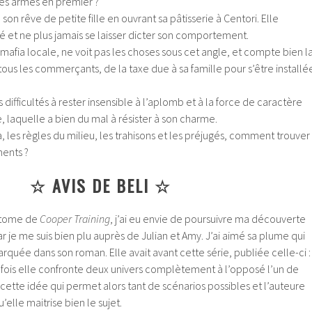
es armes en premier ?
 son rêve de petite fille en ouvrant sa pâtisserie à Centori. Elle
é et ne plus jamais se laisser dicter son comportement.
 mafia locale, ne voit pas les choses sous cet angle, et compte bien l
tous les commerçants, de la taxe due à sa famille pour s’être installé
difficultés à rester insensible à l’aplomb et à la force de caractère
, laquelle a bien du mal à résister à son charme.
a, les règles du milieu, les trahisons et les préjugés, comment trouver
ments ?
☆ AVIS DE BELI ☆
r tome de
Cooper Training
, j’ai eu envie de poursuivre ma découverte
ar je me suis bien plu auprès de Julian et Amy. J’ai aimé sa plume qui
ée dans son roman. Elle avait avant cette série, publiée celle-ci :
 fois elle confronte deux univers complètement à l’opposé l’un de
cette idée qui permet alors tant de scénarios possibles et l’auteure
elle maitrise bien le sujet.