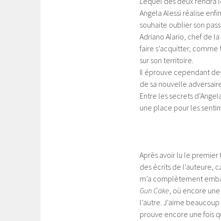
Lequel des deux rendra l
Angela Alessi réalise enfin
souhaite oublier son pass
Adriano Alario, chef de la
faire s’acquitter, comme 
sur son territoire.
Il éprouve cependant des 
de sa nouvelle adversaire
Entre les secrets d’Angel
une place pour les senti
Après avoir lu le premie
des écrits de l’auteure, c
m’a complètement embarqu
Gun Cake
, où encore une
l’autre. J’aime beaucoup 
prouve encore une fois qu’