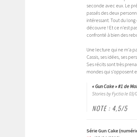
seconde avec eux. Le pré
passés des deux personna
intéressant. Tout du long 
découvre ! Et ce n’est pas
confronté à bien des re
Une lecture qui ne m’a pa
Cassis, ses idées, ses per
Ses récits sont très prena
mondes qui s’opposent et
« Gun Cake » #1 de Mal
Stories by Fyctia le 03/
NOTE : 4,5/5
Série Gun Cake (numéri