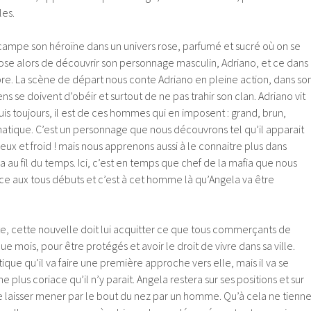
les.
 campe son héroïne dans un univers rose, parfumé et sucré où on se
pose alors de découvrir son personnage masculin, Adriano, et ce dans
bre. La scène de départ nous conte Adriano en pleine action, dans so
s se doivent d’obéir et surtout de ne pas trahir son clan. Adriano vit
is toujours, il est de ces hommes qui en imposent : grand, brun,
matique. C’est un personnage que nous découvrons tel qu’il apparait
eux et froid ! mais nous apprenons aussi à le connaitre plus dans
era au fil du temps. Ici, c’est en temps que chef de la mafia que nous
nce aux tous débuts et c’est à cet homme là qu’Angela va être
e, cette nouvelle doit lui acquitter ce que tous commerçants de
ue mois, pour être protégés et avoir le droit de vivre dans sa ville.
ique qu’il va faire une première approche vers elle, mais il va se
plus coriace qu’il n’y parait. Angela restera sur ses positions et sur
e laisser mener par le bout du nez par un homme. Qu’à cela ne tienne