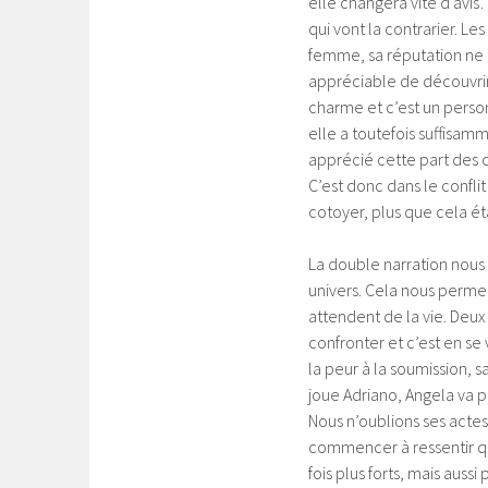
elle changera vite d’avi
qui vont la contrarier. Le
femme, sa réputation ne p
appréciable de découvrir
charme et c’est un personn
elle a toutefois suffisamm
apprécié cette part des c
C’est donc dans le conflit 
cotoyer, plus que cela ét
La double narration nou
univers. Cela nous perme
attendent de la vie. Deux
confronter et c’est en se 
la peur à la soumission,
joue Adriano, Angela va p
Nous n’oublions ses actes
commencer à ressentir qu
fois plus forts, mais aus