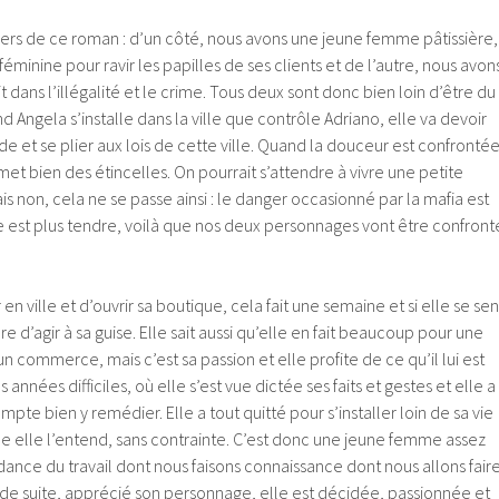
vers de ce roman : d’un côté, nous avons une jeune femme pâtissière,
 féminine pour ravir les papilles de ses clients et de l’autre, nous avon
 dans l’illégalité et le crime. Tous deux sont donc bien loin d’être du
ngela s’installe dans la ville que contrôle Adriano, elle va devoir
 et se plier aux lois de cette ville. Quand la douceur est confronté
et bien des étincelles. On pourrait s’attendre à vivre une petite
non, cela ne se passe ainsi : le danger occasionné par la mafia est
erie est plus tendre, voilà que nos deux personnages vont être confront
 en ville et d’ouvrir sa boutique, cela fait une semaine et si elle se sen
 d’agir à sa guise. Elle sait aussi qu’elle en fait beaucoup pour une
n commerce, mais c’est sa passion et elle profite de ce qu’il lui est
s années difficiles, où elle s’est vue dictée ses faits et gestes et elle a
te bien y remédier. Elle a tout quitté pour s’installer loin de sa vie
e elle l’entend, sans contrainte. C’est donc une jeune femme assez
ance du travail dont nous faisons connaissance dont nous allons fair
t de suite, apprécié son personnage, elle est décidée, passionnée et