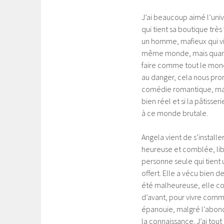
J’ai beaucoup aimé l’uni
qui tient sa boutique très
un homme, mafieux qui vit
même monde, mais quand A
faire comme tout le monde
au danger, cela nous prom
comédie romantique, mais 
bien réel et si la pâtiss
à ce monde brutale.
Angela vient de s’installer
heureuse et comblée, libre
personne seule qui tient u
offert. Elle a vécu bien de
été malheureuse, elle comp
d’avant, pour vivre comm
épanouie, malgré l’abond
la connaissance. J’ai tou