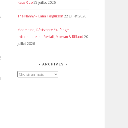
Kate Rice
29 juillet 2026
The Nanny – Lana Fergurson
22 juillet 2026
s
Madeleine, Résistante #4 L’ange
exterminateur – Bertail, Morvan & Riffaud
20
e
juillet 2026
é
ARCHIVES
Archives
t
e