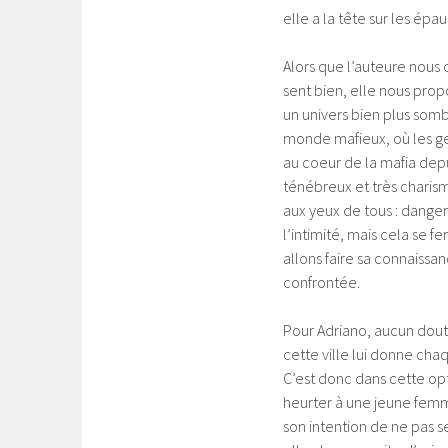
elle a la tête sur les épau
Alors que l’auteure nous
sent bien, elle nous pro
un univers bien plus som
monde mafieux, où les gen
au coeur de la mafia depu
ténébreux et très charis
aux yeux de tous : danger
l’intimité, mais cela se f
allons faire sa connaissa
confrontée.
Pour Adriano, aucun dout
cette ville lui donne chaq
C’est donc dans cette opt
heurter à une jeune femme 
son intention de ne pas s