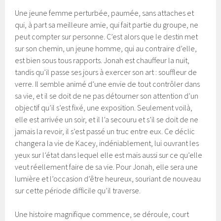
Une jeune femme perturbée, paumée, sans attaches et
qui, à part sa meilleure amie, qui fait partie du groupe, ne
peut compter sur personne. C’est alors que le destin met
sur son chemin, un jeune homme, qui au contraire d’elle,
est bien sous tous rapports. Jonah est chauffeur la nuit,
tandis qu’il passe ses jours à exercer son art : souffleur de
verre. Il semble animé d’une envie de tout contrôler dans
sa vie, et il se doit de ne pas détourner son attention d’un
objectif qu’il s’est fixé, une exposition. Seulement voilà,
elle est arrivée un soir, et il l’a secouru et s’il se doit de ne
jamais la revoir, il s’est passé un truc entre eux. Ce déclic
changera la vie de Kacey, indéniablement, lui ouvrant les
yeux sur l’état dans lequel elle est mais aussi sur ce qu’elle
veut réellement faire de sa vie. Pour Jonah, elle sera une
lumière et l’occasion d’être heureux, souriant de nouveau
sur cette période difficile qu’il traverse.
Une histoire magnifique commence, se déroule, court