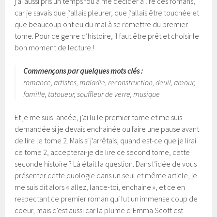
j’ai aussi pris un temps fou à me décider à lire ces romans,
car je savais que j’allais pleurer, que j’allais être touchée et
que beaucoup ont eu du mal à se remettre du premier
tome. Pour ce genre d’histoire, il faut être prêt et choisir le
bon moment de lecture !
Commençons par quelques mots clés :
romance, artistes, maladie, reconstruction, deuil, amour,
famille, tatoueur, souffleur de verre, musique
Et je me suis lancée, j’ai lu le premier tome et me suis
demandée si je devais enchainée ou faire une pause avant
de lire le tome 2. Mais si j’arrêtais, quand est-ce que je lirai
ce tome 2, accepterai-je de lire ce second tome, cette
seconde histoire ? Là était la question. Dans l’idée de vous
présenter cette duologie dans un seul et même article, je
me suis dit alors « allez, lance-toi, enchaine », et ce en
respectant ce premier roman qui fut un immense coup de
coeur, mais c’est aussi car la plume d’Emma Scott est