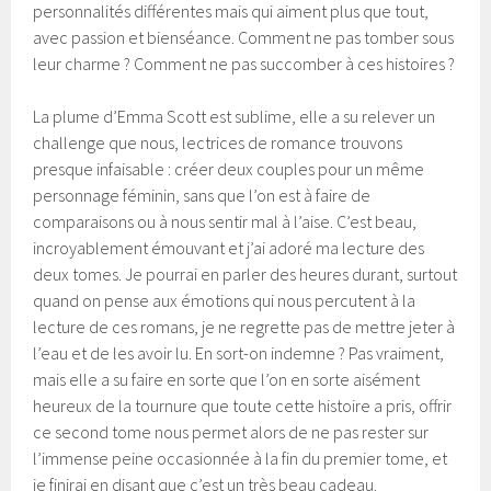
personnalités différentes mais qui aiment plus que tout,
avec passion et bienséance. Comment ne pas tomber sous
leur charme ? Comment ne pas succomber à ces histoires ?
La plume d’Emma Scott est sublime, elle a su relever un
challenge que nous, lectrices de romance trouvons
presque infaisable : créer deux couples pour un même
personnage féminin, sans que l’on est à faire de
comparaisons ou à nous sentir mal à l’aise. C’est beau,
incroyablement émouvant et j’ai adoré ma lecture des
deux tomes. Je pourrai en parler des heures durant, surtout
quand on pense aux émotions qui nous percutent à la
lecture de ces romans, je ne regrette pas de mettre jeter à
l’eau et de les avoir lu. En sort-on indemne ? Pas vraiment,
mais elle a su faire en sorte que l’on en sorte aisément
heureux de la tournure que toute cette histoire a pris, offrir
ce second tome nous permet alors de ne pas rester sur
l’immense peine occasionnée à la fin du premier tome, et
je finirai en disant que c’est un très beau cadeau.