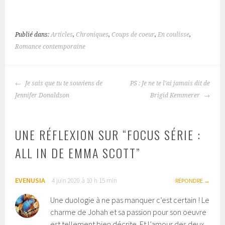
Publié dans:
Articles
,
Chroniques
,
Coups de coeur
,
En coulisse
,
Romance contemporaine
Je sais que tu te souviens de
PS : Je ne te l’ai jamais dit de
NAVIGATION
Jennifer Donaldson
Brigid Kemmerer
DES
ARTICLES
UNE RÉFLEXION SUR “
FOCUS SÉRIE :
ALL IN DE EMMA SCOTT
”
EVENUSIA
4 juin 2020 à 10 h 15 min
RÉPONDRE
Une duologie à ne pas manquer c’est certain ! Le
charme de Johah et sa passion pour son oeuvre
est tellement bien décrite. Et l’amour des deux