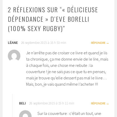
ARTICLES
2 RÉFLEXIONS SUR “
« DÉLICIEUSE
DÉPENDANCE » D’EVE BORELLI
(100% SEXY RUGBY)
”
LÉANE
26 septembre 2015 à 18 h 53 min
RÉPONDRE
Je n’arrête pas de croiser ce livre et quand je lis
ta chronique, ça me donne envie de le lire, mais
à chaque fois, une chose me rebute : la
couverture ! je ne sais pas ce que tu en penses,
mais je trouve qu’elle dessert pas mal le livre…
Mais, bon, je vais quand même l’acheter !!!
BELI
26 septembre 2015 à 19 h 11 min
RÉPONDRE
Sur la couverture : c’était un tout, une