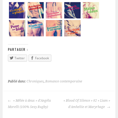
PARTAGER :
Twitter
Facebook
Publié dans:
Chroniques
,
Romance contemporaine
« Mêlée à deux » d’Angéla
« Blood Of Silence » #2 « Liam »
NAVIGATION
Morelli (100% Sexy Rugby)
d’Amheliie et Maryrhage
DES