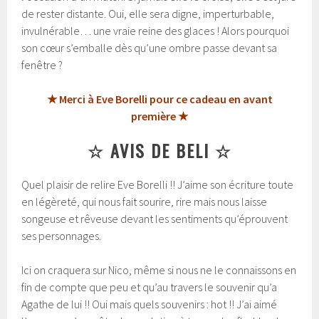
de rester distante. Oui, elle sera digne, imperturbable,
invulnérable… une vraie reine des glaces ! Alors pourquoi
son cœur s’emballe dès qu’une ombre passe devant sa
fenêtre ?
★ Merci à Eve Borelli pour ce cadeau en avant
première ★
☆ AVIS DE BELI ☆
Quel plaisir de relire Eve Borelli !! J’aime son écriture toute
en légèreté, qui nous fait sourire, rire mais nous laisse
songeuse et rêveuse devant les sentiments qu’éprouvent
ses personnages.
Ici on craquera sur Nico, même si nous ne le connaissons en
fin de compte que peu et qu’au travers le souvenir qu’a
Agathe de lui !! Oui mais quels souvenirs : hot !! J’ai aimé