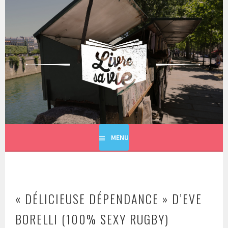
Aller
au
contenu
principal
LIVRE SA VIE
MENU
« DÉLICIEUSE DÉPENDANCE » D’EVE
BORELLI (100% SEXY RUGBY)