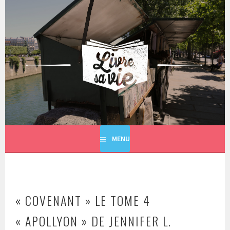
Aller
au
contenu
principal
LIVRE SA VIE
MENU
« COVENANT » LE TOME 4
« APOLLYON » DE JENNIFER L.