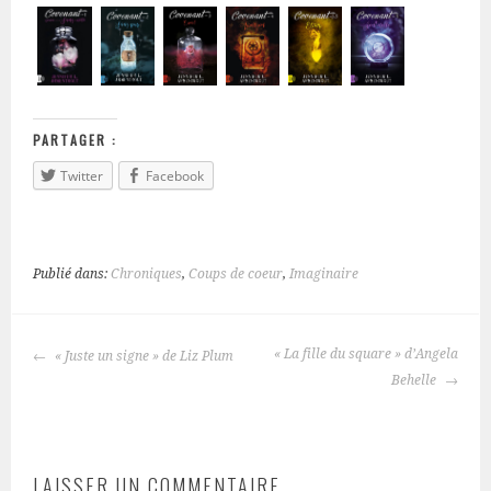
PARTAGER :
Twitter
Facebook
Publié dans:
Chroniques
,
Coups de coeur
,
Imaginaire
« La fille du square » d’Angela
« Juste un signe » de Liz Plum
NAVIGATION
Behelle
DES
ARTICLES
LAISSER UN COMMENTAIRE