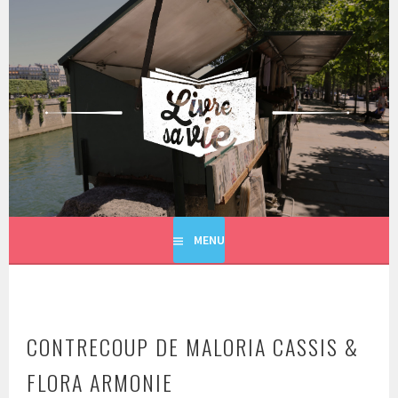
Aller
au
contenu
principal
LIVRE SA VIE
MENU
CONTRECOUP DE MALORIA CASSIS &
FLORA ARMONIE