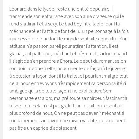
Léonard dans le lycée, reste une entité populaire. Il
transcende son entourage avec son aura orageuse qui le
rend si attirant et si sexy. Le bad boy intraitable, dont la
méchanceté et l’attitude font de lui un personnage à la fois
inaccessible et que tout le monde souhaite connaitre. Son
attitude n’a pas son pareil pour attirer l’attention, il est
glacial, antipathique, méchant et très cruel, surtout quand
il s’agit de s’en prendre à Enora. Le début du roman, selon
son point de vue à elle, nous oriente de façon à le juger et
à détester la façon dont il la traite, et pourtant malgré tout
cela, nous entrevoyons très rapidement sa personnalité si
ambigüe qui a de toute façon une explication. Son
personnage est alors, malgré toute sa noirceur, fascinant à
suivre, tout cela n’est pas gratuit, on le sait, on le sent au
plus profond de nous. On ne peut pas devenir méchant si
soudainement sans avoir une raison valable, cela ne peut
pas être un caprice d’adolescent.