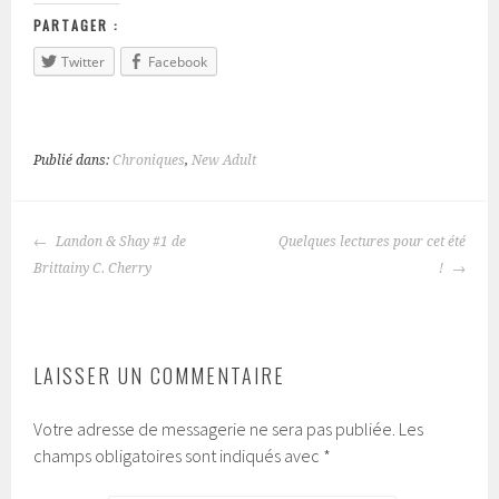
PARTAGER :
Twitter
Facebook
Publié dans:
Chroniques
,
New Adult
Landon & Shay #1 de
Quelques lectures pour cet été
NAVIGATION
Brittainy C. Cherry
!
DES
ARTICLES
LAISSER UN COMMENTAIRE
Votre adresse de messagerie ne sera pas publiée.
Les
champs obligatoires sont indiqués avec
*