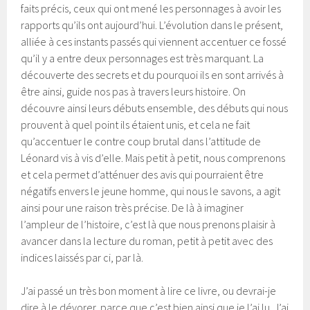
faits précis, ceux qui ont mené les personnages à avoir les
rapports qu’ils ont aujourd’hui. L’évolution dans le présent,
alliée à ces instants passés qui viennent accentuer ce fossé
qu’il y a entre deux personnages est très marquant. La
découverte des secrets et du pourquoi ils en sont arrivés à
être ainsi, guide nos pas à travers leurs histoire. On
découvre ainsi leurs débuts ensemble, des débuts qui nous
prouvent à quel point ils étaient unis, et cela ne fait
qu’accentuer le contre coup brutal dans l’attitude de
Léonard vis à vis d’elle. Mais petit à petit, nous comprenons
et cela permet d’atténuer des avis qui pourraient être
négatifs envers le jeune homme, qui nous le savons, a agit
ainsi pour une raison très précise. De là à imaginer
l’ampleur de l’histoire, c’est là que nous prenons plaisir à
avancer dans la lecture du roman, petit à petit avec des
indices laissés par ci, par là.
J’ai passé un très bon moment à lire ce livre, ou devrai-je
dire à le dévorer, parce que c’est bien ainsi que je l’ai lu. J’ai