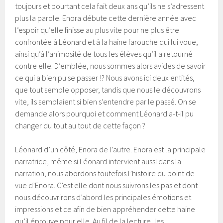
toujours et pourtant cela fait deux ans qu’ils ne s’adressent
plus la parole. Enora débute cette dernière année avec
l’espoir qu’elle finisse au plus vite pour ne plus être
confrontée à Léonard et à la haine farouche qui lui voue,
ainsi qu’à l’animosité de tous les élèves qu’il a retourné
contre elle. D’emblée, nous sommes alors avides de savoir
ce qui a bien pu se passer !? Nous avons ici deux entités,
que tout semble opposer, tandis que nous le découvrons
vite, ils semblaient si bien s’entendre par le passé. On se
demande alors pourquoi et comment Léonard a-t-il pu
changer du tout au tout de cette façon ?
Léonard d’un côté, Enora de l’autre. Enora est la principale
narratrice, même si Léonard intervient aussi dans la
narration, nous abordons toutefois l’histoire du point de
vue d’Enora. C’est elle dont nous suivrons les pas et dont
nous découvrirons d’abord les principales émotions et
impressions et ce afin de bien appréhender cette haine
qu’il éprouve pour elle. Au fil de la lecture, les