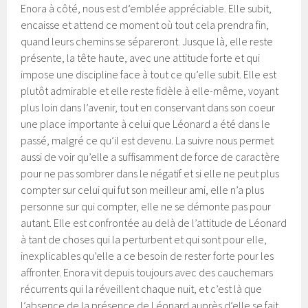
Enora à côté, nous est d’emblée appréciable. Elle subit,
encaisse et attend ce moment où tout cela prendra fin,
quand leurs chemins se sépareront. Jusque là, elle reste
présente, la tête haute, avec une attitude forte et qui
impose une discipline face à tout ce qu’elle subit. Elle est
plutôt admirable et elle reste fidèle à elle-même, voyant
plus loin dans l’avenir, tout en conservant dans son coeur
une place importante à celui que Léonard a été dans le
passé, malgré ce qu’il est devenu. La suivre nous permet
aussi de voir qu’elle a suffisamment de force de caractère
pour ne pas sombrer dans le négatif et si elle ne peut plus
compter sur celui qui fut son meilleur ami, elle n’a plus
personne sur qui compter, elle ne se démonte pas pour
autant. Elle est confrontée au delà de l’attitude de Léonard
à tant de choses qui la perturbent et qui sont pour elle,
inexplicables qu’elle a ce besoin de rester forte pour les
affronter. Enora vit depuis toujours avec des cauchemars
récurrents qui la réveillent chaque nuit, et c’est là que
l’absence de la présence de Léonard auprès d’elle se fait