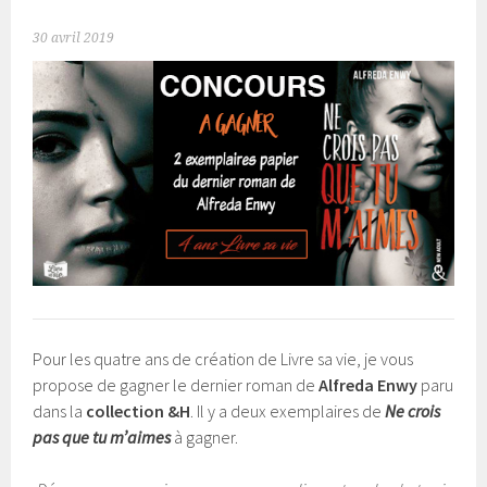
30 avril 2019
Pour les quatre ans de création de Livre sa vie, je vous
propose de gagner le dernier roman de
Alfreda Enwy
paru
dans la
collection &H
. Il y a deux exemplaires de
Ne crois
pas que tu m’aimes
à gagner.