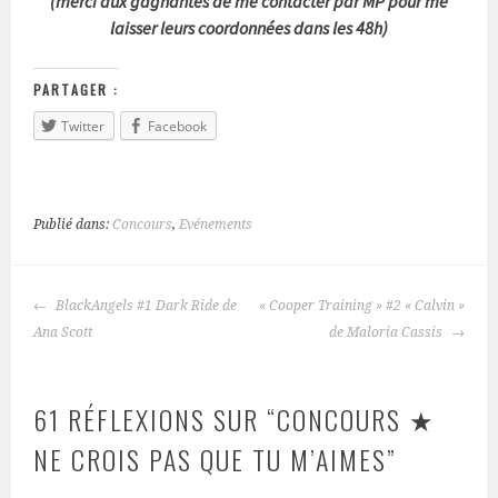
(merci aux gagnantes de me contacter par MP pour me
laisser leurs coordonnées dans les 48h)
PARTAGER :
Twitter
Facebook
Publié dans:
Concours
,
Evénements
BlackAngels #1 Dark Ride de
« Cooper Training » #2 « Calvin »
NAVIGATION
Ana Scott
de Maloria Cassis
DES
ARTICLES
61 RÉFLEXIONS SUR “
CONCOURS ★
NE CROIS PAS QUE TU M’AIMES
”