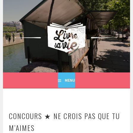
Aller
au
contenu
principal
LIVRE SA VIE
MENU
CONCOURS ★ NE CROIS PAS QUE TU
M’AIMES