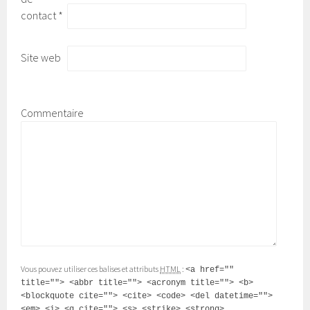
contact
*
Site web
Commentaire
Vous pouvez utiliser ces balises et attributs
HTML
:
<a href=""
title=""> <abbr title=""> <acronym title=""> <b>
<blockquote cite=""> <cite> <code> <del datetime="">
<em> <i> <q cite=""> <s> <strike> <strong>