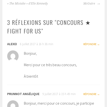
NAVIGATION
« The Mistake » d’Elle Kennedy
McGuire
DES
ARTICLES
3 RÉFLEXIONS SUR “
CONCOURS ★
FIGHT FOR US
”
ALEXEI
6 juillet 2017 à 16 h 38 min
RÉPONDRE
Bonjour,
Merci pour ce très beau concours,
À bientôt
PRUNNOT ANGÉLIQUE
9 juillet 2017 à 15 h 49 min
RÉPONDRE
Bonjour, merci pour ce concours, je participe