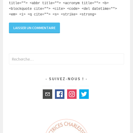
title=""> <abbr title=""> <acronym title=""> <b>
<blockquote cite=""> <cite> <code> <del datetime="">
<em> <i> <q cite=""> <s> <strike> <strong>
Rechercher :
SUIVEZ-NOUS !