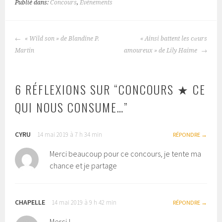
Publié dans:
Concours
,
Evénements
« Wild son » de Blandine P.
« Ainsi battent les cœurs
NAVIGATION
Martin
amoureux » de Lily Haime
DES
ARTICLES
6 RÉFLEXIONS SUR “
CONCOURS ★ CE
QUI NOUS CONSUME…
”
CYRU
14 mai 2019 à 7 h 34 min
RÉPONDRE
Merci beaucoup pour ce concours, je tente ma
chance et je partage
CHAPELLE
14 mai 2019 à 9 h 42 min
RÉPONDRE
Merci !