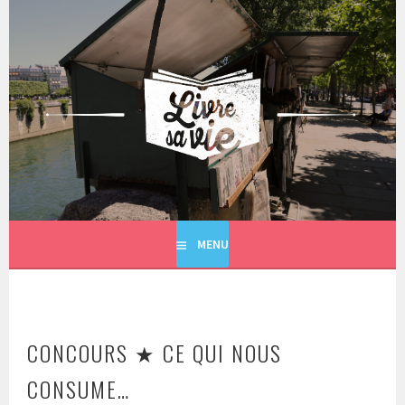
Aller
au
contenu
principal
LIVRE SA VIE
MENU
CONCOURS ★ CE QUI NOUS
CONSUME…