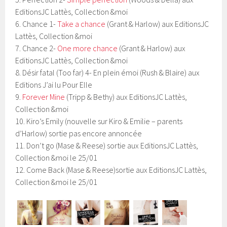
EditionsJC Lattès, Collection &moi
6. Chance 1-
Take a chance
(Grant & Harlow) aux EditionsJC
Lattès, Collection &moi
7. Chance 2-
One more chance
(Grant & Harlow) aux
EditionsJC Lattès, Collection &moi
8. Désir fatal (Too far) 4- En plein émoi (Rush & Blaire) aux
Editions J’ai lu Pour Elle
9.
Forever Mine
(Tripp & Bethy) aux EditionsJC Lattès,
Collection &moi
10. Kiro’s Emily (nouvelle sur Kiro & Emilie – parents
d’Harlow) sortie pas encore annoncée
11. Don’t go (Mase & Reese) sortie aux EditionsJC Lattès,
Collection &moi le 25/01
12. Come Back (Mase & Reese)sortie aux EditionsJC Lattès,
Collection &moi le 25/01