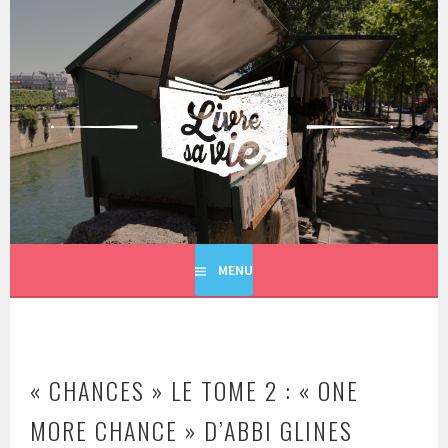
Aller
au
contenu
principal
LIVRE SA VIE
MENU
« CHANCES » LE TOME 2 : « ONE
MORE CHANCE » D’ABBI GLINES