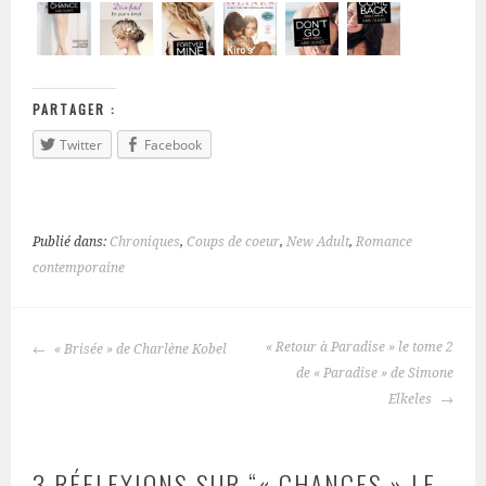
PARTAGER :
Twitter
Facebook
Publié dans:
Chroniques
,
Coups de coeur
,
New Adult
,
Romance
contemporaine
« Retour à Paradise » le tome 2
« Brisée » de Charlène Kobel
NAVIGATION
de « Paradise » de Simone
DES
Elkeles
ARTICLES
3 RÉFLEXIONS SUR “
« CHANCES » LE