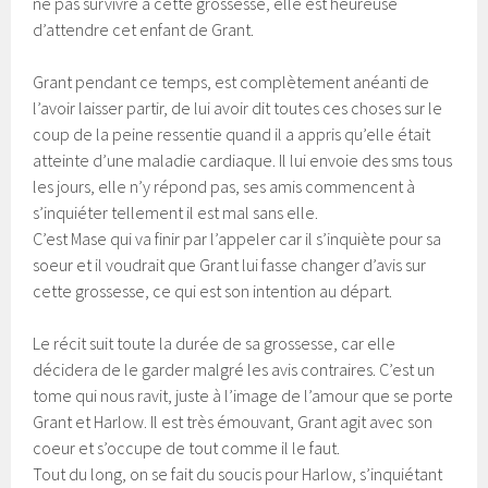
ne pas survivre à cette grossesse, elle est heureuse
d’attendre cet enfant de Grant.
Grant pendant ce temps, est complètement anéanti de
l’avoir laisser partir, de lui avoir dit toutes ces choses sur le
coup de la peine ressentie quand il a appris qu’elle était
atteinte d’une maladie cardiaque. Il lui envoie des sms tous
les jours, elle n’y répond pas, ses amis commencent à
s’inquiéter tellement il est mal sans elle.
C’est Mase qui va finir par l’appeler car il s’inquiète pour sa
soeur et il voudrait que Grant lui fasse changer d’avis sur
cette grossesse, ce qui est son intention au départ.
Le récit suit toute la durée de sa grossesse, car elle
décidera de le garder malgré les avis contraires. C’est un
tome qui nous ravit, juste à l’image de l’amour que se porte
Grant et Harlow. Il est très émouvant, Grant agit avec son
coeur et s’occupe de tout comme il le faut.
Tout du long, on se fait du soucis pour Harlow, s’inquiétant