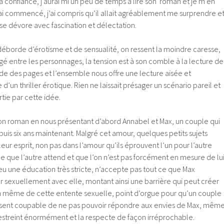
sa confiance, j’aurai mi un peu de temps à lire son roman et je m’en
’ai commencé, j’ai compris qu’il allait agréablement me surprendre e
il se dévore avec fascination et délectation.
déborde d’érotisme et de sensualité, on ressent la moindre caresse,
é entre les personnages, la tension est à son comble à la lecture de
orde des pages et l’ensemble nous offre une lecture aisée et
’un thriller érotique. Rien ne laissait présager un scénario pareil et
artie par cette idée.
n roman en nous présentant d’abord Annabel et Max, un couple qui
is six ans maintenant. Malgré cet amour, quelques petits sujets
ur esprit, non pas dans l’amour qu’ils éprouvent l’un pour l’autre
e que l’autre attend et que l’on n’est pas forcément en mesure de lu
 a eu une éducation très stricte, n’accepte pas tout ce que Max
r sexuellement avec elle, montant ainsi une barrière qui peut créer
n même de cette entente sexuelle, point d’orgue pour qu’un couple
se sent coupable de ne pas pouvoir répondre aux envies de Max, mêm
 restreint énormément et la respecte de façon irréprochable.