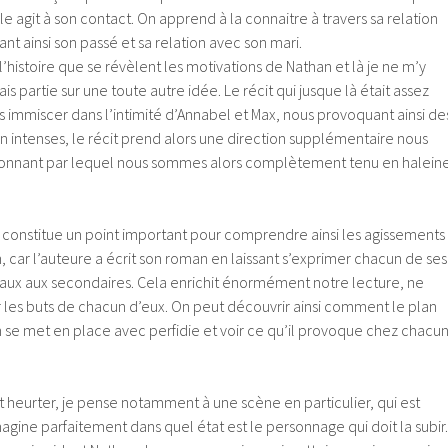
le agit à son contact. On apprend à la connaitre à travers sa relation
t ainsi son passé et sa relation avec son mari.
’histoire que se révèlent les motivations de Nathan et là je ne m’y
ais partie sur une toute autre idée. Le récit qui jusque là était assez
s immiscer dans l’intimité d’Annabel et Max, nous provoquant ainsi de
 intenses, le récit prend alors une direction supplémentaire nous
ssionnant par lequel nous sommes alors complètement tenu en halein
 constitue un point important pour comprendre ainsi les agissements
 car l’auteure a écrit son roman en laissant s’exprimer chacun de ses
aux aux secondaires. Cela enrichit énormément notre lecture, ne
r les buts de chacun d’eux. On peut découvrir ainsi comment le plan
se met en place avec perfidie et voir ce qu’il provoque chez chacu
 heurter, je pense notamment à une scène en particulier, qui est
magine parfaitement dans quel état est le personnage qui doit la subir.