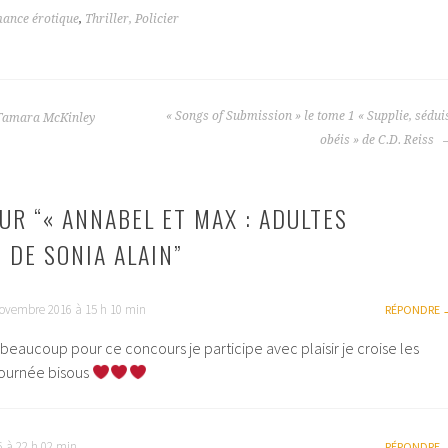
ance érotique
,
Thriller, Policier
« Songs of Submission » le tome 1 « Supplie, sédui
e Tamara McKinley
obéis » de C.D. Reiss
UR “
« ANNABEL ET MAX : ADULTES
 DE SONIA ALAIN
”
ovembre 2016 à 15 h 10 min
RÉPONDRE
beaucoup pour ce concours je participe avec plaisir je croise les
journée bisous
 à 22 h 02 min
RÉPONDRE