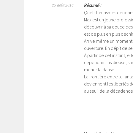
Résumé :
25 août 2016
Quels fantasmes deux amou
Max est un jeune profess
découvrir à sa douce des 
est de plus en plus déch
Arrive même un moment où
ouverture. En dépit de se
À partir de cet instant, e
cependant insidieuse, sur
mener la danse.
La frontière entre le fant
deviennent les libertés d
au seuil de la décadence