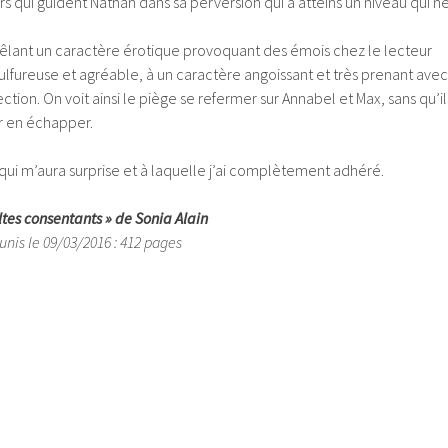
rs qui guident Nathan dans sa perversion qui a atteins un niveau qui n
 mêlant un caractère érotique provoquant des émois chez le lecteur
 sulfureuse et agréable, à un caractère angoissant et très prenant avec
ection. On voit ainsi le piège se refermer sur Annabel et Max, sans qu’il
ur en échapper.
qui m’aura surprise et à laquelle j’ai complètement adhéré.
ltes consentants » de Sonia Alain
unis le 09/03/2016 : 412 pages