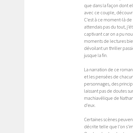
que dans la façon dont el
avec ce couple, découvran
C’est à ce moment-là de l
attendais pas du tout, j’ét
captivant car on a pu nou
moments de lectures bien
dévoilant un thriller pa
jusque la fin.
La narration de ce roman
et les pensées de chacun,
personnages, des princip
laissant pas de doutes su
machiavélique de Nathan 
d’eux.
Certaines scènes peuvent
décrite telle que l’on s’i