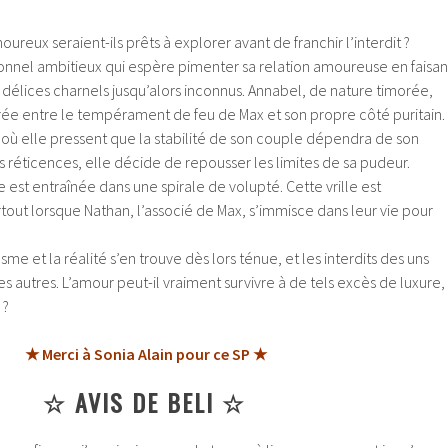
reux seraient-ils prêts à explorer avant de franchir l’interdit ?
ionnel ambitieux qui espère pimenter sa relation amoureuse en faisan
délices charnels jusqu’alors inconnus. Annabel, de nature timorée,
irée entre le tempérament de feu de Max et son propre côté puritain.
 elle pressent que la stabilité de son couple dépendra de son
s réticences, elle décide de repousser les limites de sa pudeur.
lle est entraînée dans une spirale de volupté. Cette vrille est
tout lorsque Nathan, l’associé de Max, s’immisce dans leur vie pour
asme et la réalité s’en trouve dès lors ténue, et les interdits des uns
es autres. L’amour peut-il vraiment survivre à de tels excès de luxure,
 ?
★ Merci à Sonia Alain pour ce SP ★
☆ AVIS DE BELI ☆