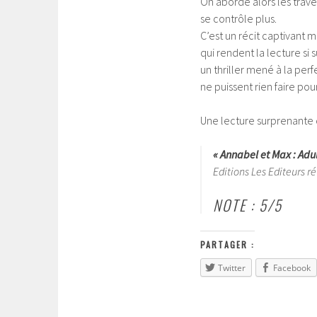
On aborde alors les trave
se contrôle plus.
C’est un récit captivant
qui rendent la lecture si
un thriller mené à la perf
ne puissent rien faire po
Une lecture surprenante 
« Annabel et Max : Adu
Editions Les Editeurs ré
NOTE : 5/5
PARTAGER :
Twitter
Facebook