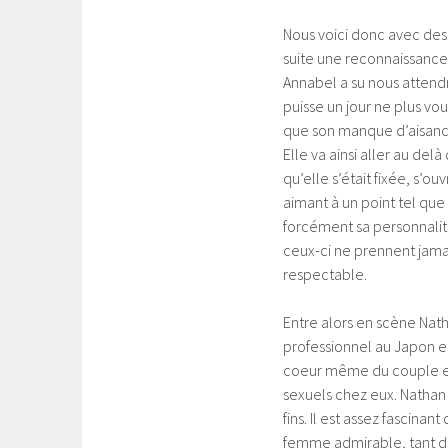
Nous voici donc avec des
suite une reconnaissance, 
Annabel a su nous attendr
puisse un jour ne plus vou
que son manque d’aisance
Elle va ainsi aller au del
qu’elle s’était fixée, s’o
aimant à un point tel que
forcément sa personnali
ceux-ci ne prennent jamais
respectable.
Entre alors en scène Nat
professionnel au Japon e
coeur même du couple et i
sexuels chez eux. Nathan 
fins. Il est assez fascina
femme admirable, tant dan