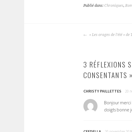
Publié dans:
Chroniques
,
Rom
« Les orages de l’été » d
NAVIGATION
DES
ARTICLES
3 RÉFLEXIONS S
CONSENTANTS »
CHRISTY PAILLETTES
20 n
Bonjour merci 
doigts bonne 
CEEDELLA
20 novembre 2016