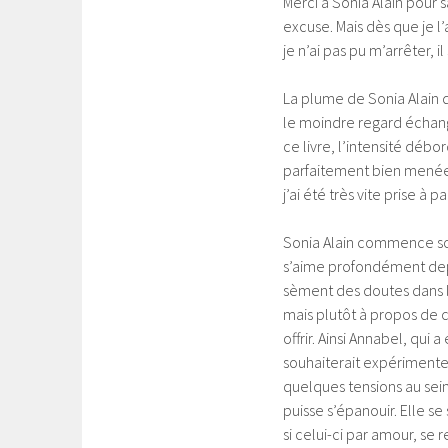
Merci à Sonia Alain pour 
excuse. Mais dès que je l
je n’ai pas pu m’arrêter, 
La plume de Sonia Alain 
le moindre regard échang
ce livre, l’intensité déb
parfaitement bien menée d
j’ai été très vite prise à p
Sonia Alain commence so
s’aime profondément depu
sèment des doutes dans le
mais plutôt à propos de c
offrir. Ainsi Annabel, qui
souhaiterait expérimente
quelques tensions au sei
puisse s’épanouir. Elle 
si celui-ci par amour, se