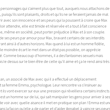
 personnages qui s’aiment plus que tout, auxquels nous attachons de
puisqu’ils sont plaisants, droits et qu’ils ne se feraient jamais de mal.
ir avec son innocence et ses peurs qui la poussent à croire que Max
loir attendre, elle est timide et réservée et a tout à fait conscience
, même en société, peut porter préjudice à Max et à son couple.
à de ses peurs par amour pour Max, bravant certains de ses interdits
uvrant ainsi à d’autres horizons. Max quand à lui est un homme fidèle,
 le moindre écart le met dans un état pas possible, on apprécie
té. Comme beaucoup d’hommes, il a des fantasmes sexuels mais
 le dessus sur le bien être de celle qu’il aime et ça le rend ainsi très
han, un associé de Max avec qui il a effectué un déplacement
t sa femme Emma, psychologue. Leur rencontre va s’insinuer au
ls vont exercer sur eux une pression qui réveillera certains instincts
est un homme sur de lui, qui sait manipuler les gens pour arriver à ses
nt de voir avec quelle aisance il met en pratique son plan ! Emma est un
s la façon qu’elle a de parler et d’aider Annabel à vaincre ses peur