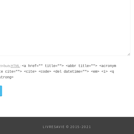
attributs
HTML
:
<a href="" title=""> <abbr title=""> <acronym
te cite=""> <cite> <code> <del datetime=""> <em> <i> <q
strong>
LIVRESAVIE © 2015-2021