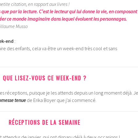
te citation, en rapport aux livres !
 que par la lecture. C’est le lecteur qui lui donne la vie, en composant
réer ce monde imaginaire dans lequel évoluent les personnages.
Guillaume Musso
ek-end
:
aire des enfants, cela va être un week-end très cool et sans
QUE LISEZ-VOUS CE WEEK-END ?
s réceptions, puisque je les attends depuis un long moment déjà. J
omesse tenue
de Erika Boyer que j’ai commencé.
RÉCEPTIONS DE LA SEMAINE
ant attendus de janvier, qui ont disparu déjà à deux occasions !