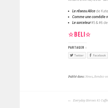
Le réseau Alice
de Kate
Comme une comédie r
Le sorceleur
#5 & #6 de
☆BELI☆
PARTAGER :
Twitter
Facebook
Publié dans:
News
,
Rendez-v
Everyday Heroes #1 Cuffe
NAVIGATION