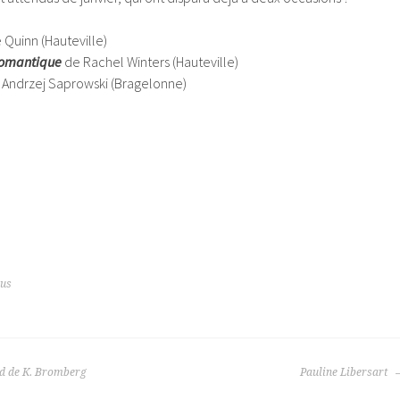
 Quinn (Hauteville)
omantique
de Rachel Winters (Hauteville)
 Andrzej Saprowski (Bragelonne)
ous
d de K. Bromberg
Pauline Libersart