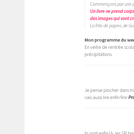
Commençons par une peti
Un livre ne prend corps
des images qui vont c
La fille de papier, de 
Mon programme du we
En veille de rentrée scol
précipitations.
Je pense piocher dans me
vais aussi lire enfin finir
Pr
Ils sont enfin là, les SP t