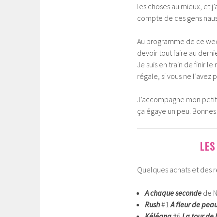
les choses au mieux, et j
compte de ces gens nauséa
Au programme de ce week-
devoir tout faire au derni
Je suis en train de finir l
régale, si vous ne l’avez
J’accompagne mon petit a
ça égaye un peu. Bonnes 
LES
Quelques achats et des réc
A chaque seconde
de N
Rush
#1
A fleur de pea
Kéléana
#6
La tour de 