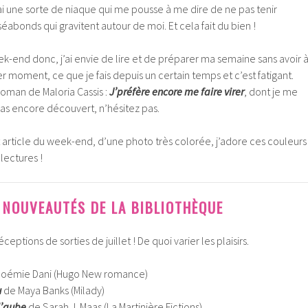
’ai une sorte de niaque qui me pousse à me dire de ne pas tenir
bonds qui gravitent autour de moi. Et cela fait du bien !
end donc, j’ai envie de lire et de préparer ma semaine sans avoir 
er moment, ce que je fais depuis un certain temps et c’est fatigant.
e roman de Maloria Cassis :
J’préfère encore me faire virer
, dont je me
 pas encore découvert, n’hésitez pas.
rticle du week-end, d’une photo très colorée, j’adore ces couleurs 
lectures !
 NOUVEAUTÉS DE LA BIBLIOTHÈQUE
eptions de sorties de juillet ! De quoi varier les plaisirs.
oémie Dani (Hugo New romance)
u
de Maya Banks (Milady)
l’aube
de Sarah J. Maas (La Martinière Fictions)