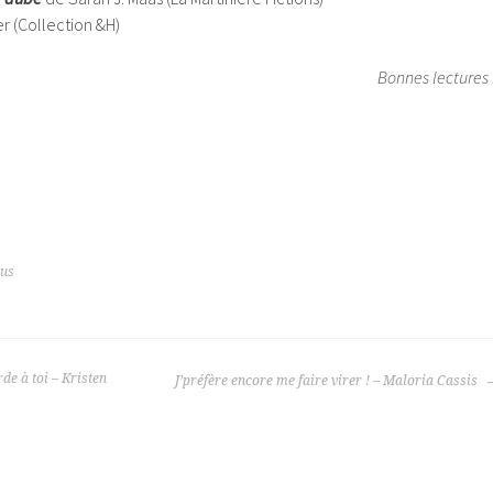
 (Collection &H)
Bonnes lectures 
ous
de à toi – Kristen
J’préfère encore me faire virer ! – Maloria Cassis