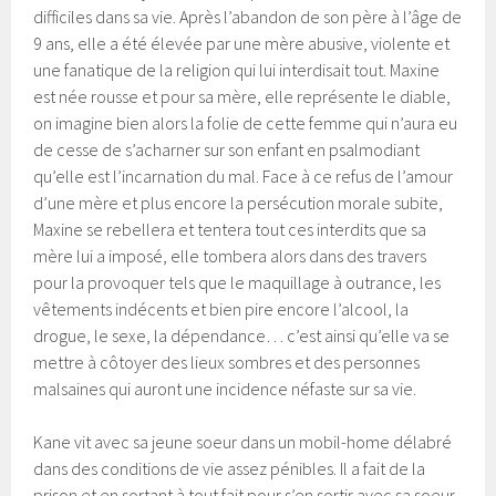
difficiles dans sa vie. Après l’abandon de son père à l’âge de
9 ans, elle a été élevée par une mère abusive, violente et
une fanatique de la religion qui lui interdisait tout. Maxine
est née rousse et pour sa mère, elle représente le diable,
on imagine bien alors la folie de cette femme qui n’aura eu
de cesse de s’acharner sur son enfant en psalmodiant
qu’elle est l’incarnation du mal. Face à ce refus de l’amour
d’une mère et plus encore la persécution morale subite,
Maxine se rebellera et tentera tout ces interdits que sa
mère lui a imposé, elle tombera alors dans des travers
pour la provoquer tels que le maquillage à outrance, les
vêtements indécents et bien pire encore l’alcool, la
drogue, le sexe, la dépendance… c’est ainsi qu’elle va se
mettre à côtoyer des lieux sombres et des personnes
malsaines qui auront une incidence néfaste sur sa vie.
Kane vit avec sa jeune soeur dans un mobil-home délabré
dans des conditions de vie assez pénibles. Il a fait de la
prison et en sortant à tout fait pour s’en sortir avec sa soeur,