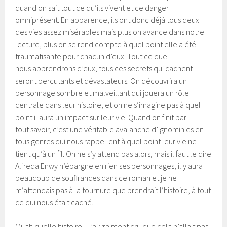
quand on sait tout ce qu’ils vivent et ce danger
omniprésent. En apparence, ils ont donc déjà tous deux
des vies assez misérables mais plus on avance dans notre
lecture, plus on se rend compte à quel point elle a été
traumatisante pour chacun d’eux. Tout ce que
nous apprendrons d’eux, tous ces secrets qui cachent
seront percutants et dévastateurs. On découvrira un
personnage sombre et malveillant qui jouera un rôle
centrale dans leur histoire, et on ne s’imagine pas à quel
point il aura un impact sur leur vie. Quand on finit par
tout savoir, c’est une véritable avalanche d’ignominies en
tous genres qui nous rappellent à quel point leur vie ne
tient qu’à un fil. On ne s’y attend pas alors, mais il faut le dire
Alfreda Enwy n’épargne en rien ses personnages, il y aura
beaucoup de souffrances dans ce roman et je ne
m’attendais pas à la tournure que prendrait l’histoire, à tout
ce qui nous était caché.
Ouah quelle histoire ! J’ai vraiment cru que cela n’allait pas