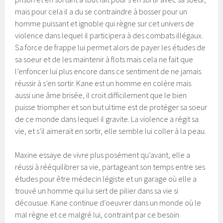
mais pour cela il a du se contraindre à bosser pour un
homme puissant et ignoble qui règne sur cet univers de
violence dans lequel il participera à des combats illégaux.
Sa force de frappe lui permet alors de payer les études de
sa soeur et de les maintenir à flots mais cela ne fait que
l’enfoncer lui plus encore dans ce sentiment de ne jamais
réussir à s’en sortir. Kane est un homme en colère mais
aussi une âme brisée, il croit difficilement que le bien
puisse triompher et son but ultime est de protéger sa soeur
de ce monde dans lequel il gravite. La violence a régit sa
vie, et s’il aimerait en sortir, elle semble lui coller à la peau.
Maxine essaye de vivre plus posément qu’avant, elle a
réussi à rééquilibrer sa vie, partageant son temps entre ses
études pour être médecin légiste et un garage où elle a
trouvé un homme qui lui sert de pilier dans sa vie si
décousue. Kane continue d’oeuvrer dans un monde où le
mal règne et ce malgré lui, contraint par ce besoin