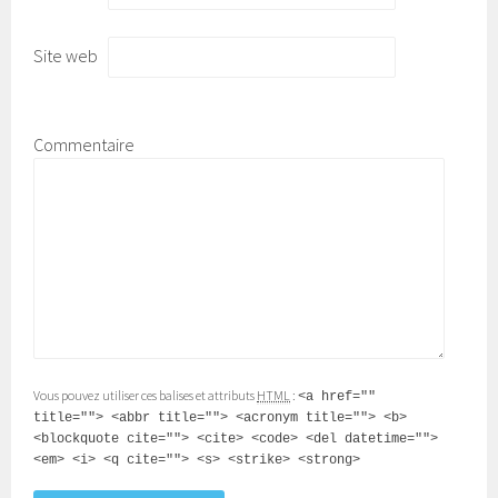
Site web
Commentaire
Vous pouvez utiliser ces balises et attributs
HTML
:
<a href=""
title=""> <abbr title=""> <acronym title=""> <b>
<blockquote cite=""> <cite> <code> <del datetime="">
<em> <i> <q cite=""> <s> <strike> <strong>