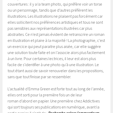
couvertures : il y a la team photo, qui préfère voir un torse
ou un personnage, tandis que d’autres préfèrent les
illustrations. Les illustrations ne plaisent pas forcément car
elles sollicitent nos préférences artistiques et tous ne sont
pas sensibles aux représentations illustrées car plus
abstraites. Ce n’est jamais évident de retranscrire un roman
en illustration et plaire à la majorité ! La photographie, c’est
un exercice qui peut paraitre plus aisée, car elle suggère
une solution toute faite et on l’associe alors plus facilement
à un livre. Pour certaines lectrices, il leur est alors plus
facile de s’identifier à une photo qu’à une illustration. Le
tout étant aussi de savoir renouveler dans les propositions,
sans que tout finisse par se ressembler.
L’actualité d’Emma Green est forte tout au long de l’année,
elles ont sorti pour la première fois un de leur
roman d’abord en papier. Une première chez Addictives
qui sort toujours ses publications en numérique, avant la
sortie papier. Il s’agit de :
Recherche colocs
(emmerdeurs,