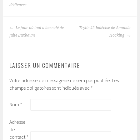
dédicaces
Le jour où tout a basculé de
Trylle #2 Indécise de Amanda
NAVIGATION
Julie Buxbaum
Hocking
DES
ARTICLES
LAISSER UN COMMENTAIRE
Votre adresse de messagerie ne sera pas publiée.
Les
champs obligatoires sont indiqués avec
*
Nom
*
Adresse
de
contact
*