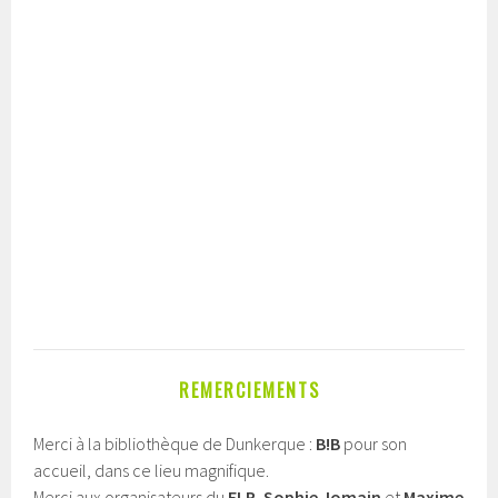
REMERCIEMENTS
Merci à la bibliothèque de Dunkerque :
B!B
pour son
accueil, dans ce lieu magnifique.
Merci aux organisateurs du
FLR
,
Sophie Jomain
et
Maxime