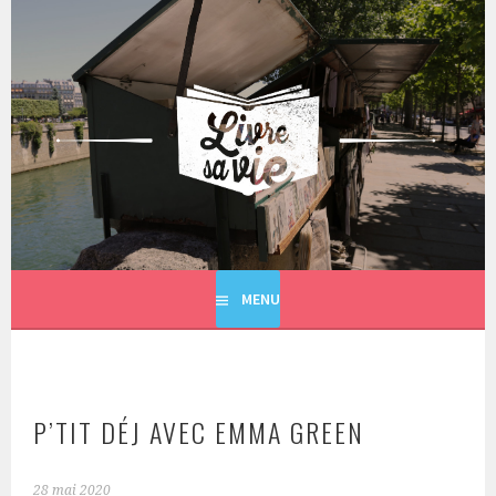
Aller
au
contenu
principal
LIVRE SA VIE
MENU
P’TIT DÉJ AVEC EMMA GREEN
28 mai 2020