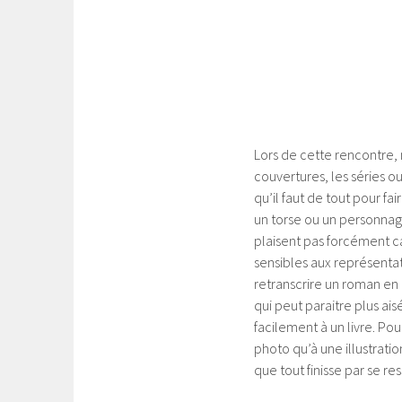
Lors de cette rencontre, 
couvertures, les séries o
qu’il faut de tout pour fa
un torse ou un personnage,
plaisent pas forcément car
sensibles aux représentati
retranscrire un roman en i
qui peut paraitre plus ais
facilement à un livre. Pour
photo qu’à une illustratio
que tout finisse par se re