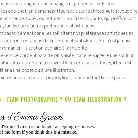
nous avons longuement échangé sur plusieurs points : les
u les one-shot, en demandant leurs avis aux lectrices. Autant vous dire
ire un monde. Côté couvertures : il y a la team photo, qui préfère voir
 tandis que d’autres préfèrent les illustrations.
ent pas forcément car elles sollicitent nos préférences artistiques et
 aux représentations illustrées car plus abstraites. Ce n’est jamais
 roman en illustration et plaire à la majorité !
 exercice qui peut paraitre plus aisée, car elle suggère une solution
 alors plus facilement à un livre. Pour certaines lectrices, il leur est
tifier à une photo qu’à une illustration.
oir renouveler dans les propositions, sans que tout finisse par se
S : TEAM PHOTOGRAPHIE ? OU TEAM ILLUSTRATION ?