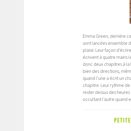
Emma Green, derrière ce 
sont lancées ensemble dan
plaisir. Leur façon d’écri
écrivent à quatre mains le
donc deux chapitres à la 
bien des directions, même
quand l’une a écrit un cha
chapitre. Leur rythme de t
rester dessus des heures 
occultant l’autre quand e
PETIT