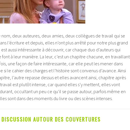
nom, deux auteures, deux amies, deux collègues de travail qui se
s l’écriture et depuis, elles n’ont plus arrêté pour notre plus grand
re est aussi intéressante à découvrir, car chaque duo d’auteurs qui
 font à leur manière. La leur, c’est un chapitre chacune, en travaillant
fois, une façon de faire intéressante, car elle peut les mener dans
 si le cahier des charges et l’histoire sont convenus d’avance. Ainsi
pitre, l’autre repasse dessus et elles avancent ainsi, chapitre après
ravail est plutôt intense, car quand elles s’y mettent, elles vont
durant, occultant un peu ce qu’il se passe autour, parfois même en
lles sont dans des moments du livre ou des scènes intenses.
E DISCUSSION AUTOUR DES COUVERTURES