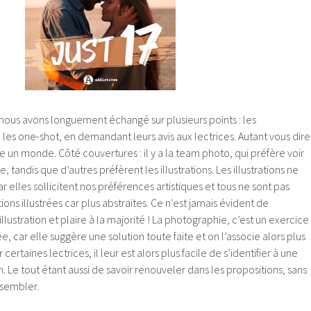
nous avons longuement échangé sur plusieurs points : les
u les one-shot, en demandant leurs avis aux lectrices. Autant vous dire
ire un monde. Côté couvertures : il y a la team photo, qui préfère voir
 tandis que d’autres préfèrent les illustrations. Les illustrations ne
 elles sollicitent nos préférences artistiques et tous ne sont pas
ons illustrées car plus abstraites. Ce n’est jamais évident de
llustration et plaire à la majorité ! La photographie, c’est un exercice
ée, car elle suggère une solution toute faite et on l’associe alors plus
 certaines lectrices, il leur est alors plus facile de s’identifier à une
n. Le tout étant aussi de savoir renouveler dans les propositions, sans
ssembler.