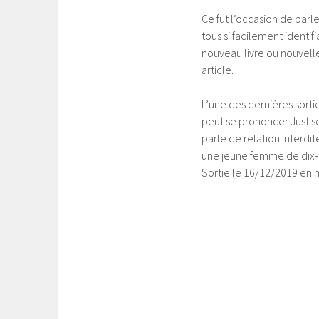
Ce fut l’occasion de parl
tous si facilement identif
nouveau livre ou nouvelle
article.
L’une des dernières sort
peut se prononcer Just se
parle de relation interdit
une jeune femme de dix-se
Sortie le 16/12/2019 en 