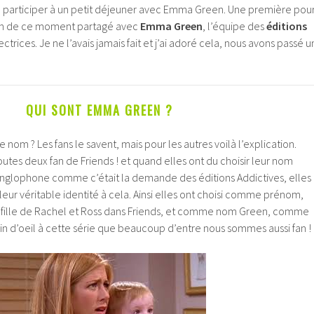
 de participer à un petit déjeuner avec Emma Green. Une première pou
tion de ce moment partagé avec
Emma Green
, l’équipe des
éditions
ctrices. Je ne l’avais jamais fait et j’ai adoré cela, nous avons passé u
QUI SONT EMMA GREEN ?
om ? Les fans le savent, mais pour les autres voilà l’explication.
utes deux fan de Friends ! et quand elles ont du choisir leur nom
nglophone comme c’était la demande des éditions Addictives, elles
leur véritable identité à cela. Ainsi elles ont choisi comme prénom,
ille de Rachel et Ross dans Friends, et comme nom Green, comme
in d’oeil à cette série que beaucoup d’entre nous sommes aussi fan !