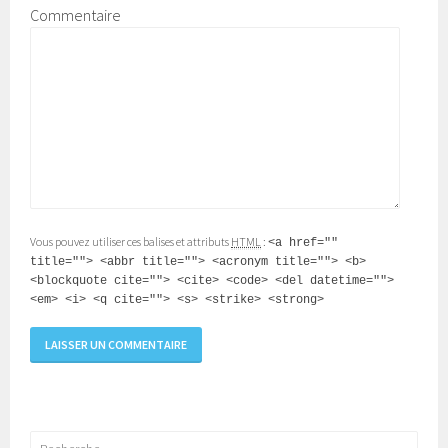
Commentaire
Vous pouvez utiliser ces balises et attributs
HTML
:
<a href=""
title=""> <abbr title=""> <acronym title=""> <b>
<blockquote cite=""> <cite> <code> <del datetime="">
<em> <i> <q cite=""> <s> <strike> <strong>
Rechercher :