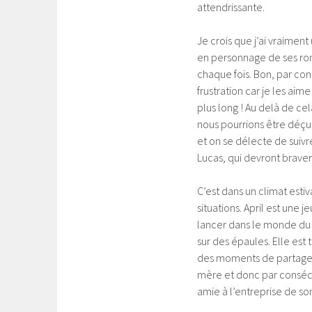
attendrissante.
Je crois que j’ai vraimen
en personnage de ses roma
chaque fois. Bon, par co
frustration car je les aim
plus long ! Au delà de ce
nous pourrions être déçu,
et on se délecte de suivre
Lucas, qui devront braver 
C’est dans un climat estiv
situations. April est une 
lancer dans le monde du 
sur des épaules. Elle est
des moments de partages 
mère et donc par conséque
amie à l’entreprise de son