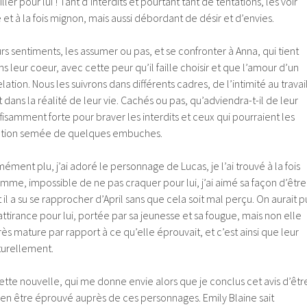
iller pour lui ! Tant d’interdits et pourtant tant de tentations, les voir
t à la fois mignon, mais aussi débordant de désir et d’envies.
eurs sentiments, les assumer ou pas, et se confronter à Anna, qui tient
 leur coeur, avec cette peur qu’il faille choisir et que l’amour d’un
lation. Nous les suivrons dans différents cadres, de l’intimité au travail
dans la réalité de leur vie. Cachés ou pas, qu’adviendra-t-il de leur
ffisamment forte pour braver les interdits et ceux qui pourraient les
elation semée de quelques embuches.
ment plu, j’ai adoré le personnage de Lucas, je l’ai trouvé à la fois
homme, impossible de ne pas craquer pour lui, j’ai aimé sa façon d’être
l a su se rapprocher d’April sans que cela soit mal perçu. On aurait p
 attirance pour lui, portée par sa jeunesse et sa fougue, mais non elle
très mature par rapport à ce qu’elle éprouvait, et c’est ainsi que leur
aturellement.
ette nouvelle, qui me donne envie alors que je conclus cet avis d’êtr
ien être éprouvé auprès de ces personnages. Emily Blaine sait