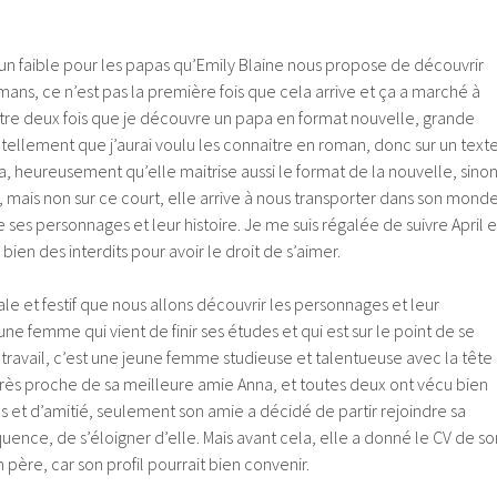
t un faible pour les papas qu’Emily Blaine nous propose de découvrir
ns, ce n’est pas la première fois que cela arrive et ça a marché à
ntre deux fois que je découvre un papa en format nouvelle, grande
e tellement que j’aurai voulu les connaitre en roman, donc sur un text
la, heureusement qu’elle maitrise aussi le format de la nouvelle, sino
 mais non sur ce court, elle arrive à nous transporter dans son mond
 ses personnages et leur histoire. Je me suis régalée de suivre April e
bien des interdits pour avoir le droit de s’aimer.
ale et festif que nous allons découvrir les personnages et leur
jeune femme qui vient de finir ses études et qui est sur le point de se
travail, c’est une jeune femme studieuse et talentueuse avec la tête
 très proche de sa meilleure amie Anna, et toutes deux ont vécu bien
et d’amitié, seulement son amie a décidé de partir rejoindre sa
nce, de s’éloigner d’elle. Mais avant cela, elle a donné le CV de so
 père, car son profil pourrait bien convenir.