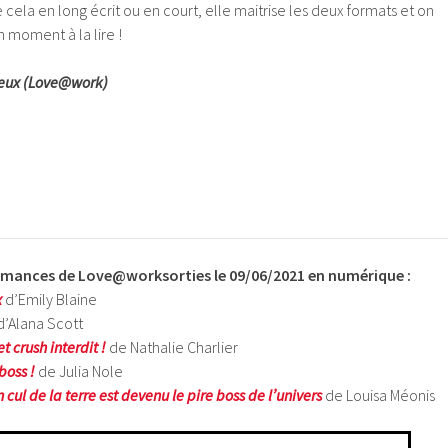
 cela en long écrit ou en court, elle maitrise les deux formats et on
n moment à la lire !
reux (Love@work)
romances de Love@work
sorties le 09/06/2021 en numérique
:
x
d’Emily Blaine
d’Alana Scott
t crush interdit !
de Nathalie Charlier
boss !
de Julia Nole
ul de la terre est devenu le pire boss de l’univers
de Louisa Méonis