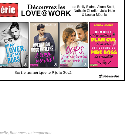
velle
,
Romance contemporaine