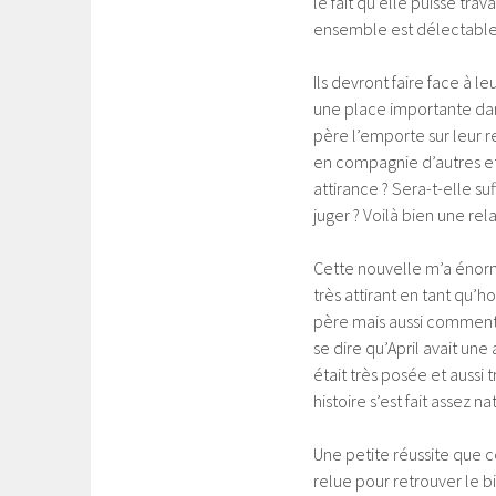
le fait qu’elle puisse trava
ensemble est délectable e
Ils devront faire face à l
une place importante dans
père l’emporte sur leur re
en compagnie d’autres et 
attirance ? Sera-t-elle su
juger ? Voilà bien une r
Cette nouvelle m’a énormé
très attirant en tant qu’
père mais aussi comment i
se dire qu’April avait une
était très posée et aussi 
histoire s’est fait assez n
Une petite réussite que c
relue pour retrouver le b