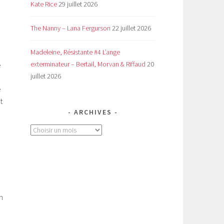
Kate Rice
29 juillet 2026
The Nanny – Lana Fergurson
22 juillet 2026
Madeleine, Résistante #4 L’ange
exterminateur – Bertail, Morvan & Riffaud
20
e
juillet 2026
n
e
t
ARCHIVES
Archives
n