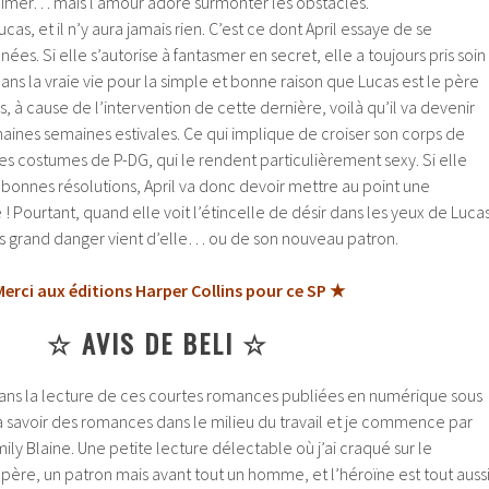
 s’aimer… mais l’amour adore surmonter les obstacles.
 Lucas, et il n’y aura jamais rien. C’est ce dont April essaye de se
es. Si elle s’autorise à fantasmer en secret, elle a toujours pris soin
ans la vraie vie pour la simple et bonne raison que Lucas est le père
s, à cause de l’intervention de cette dernière, voilà qu’il va devenir
aines semaines estivales. Ce qui implique de croiser son corps de
des costumes de P-DG, qui le rendent particulièrement sexy. Si elle
s bonnes résolutions, April va donc devoir mettre au point une
e ! Pourtant, quand elle voit l’étincelle de désir dans les yeux de Lucas
us grand danger vient d’elle… ou de son nouveau patron.
erci aux éditions Harper Collins pour ce SP ★
☆ AVIS DE BELI ☆
 dans la lecture de ces courtes romances publiées en numérique sous
 savoir des romances dans le milieu du travail et je commence par
ily Blaine. Une petite lecture délectable où j’ai craqué sur le
père, un patron mais avant tout un homme, et l’héroïne est tout auss