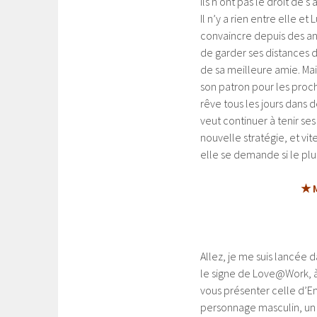
Ils n’ont pas le droit de
Il n’y a rien entre elle et
convaincre depuis des anné
de garder ses distances d
de sa meilleure amie.
Mai
son patron pour les proch
rêve tous les jours dans 
veut continuer à tenir se
nouvelle stratégie, et vit
elle se demande si le pl
★ M
Allez, je me suis lancée
le signe de Love@Work, à
vous présenter celle d’Em
personnage masculin, un 