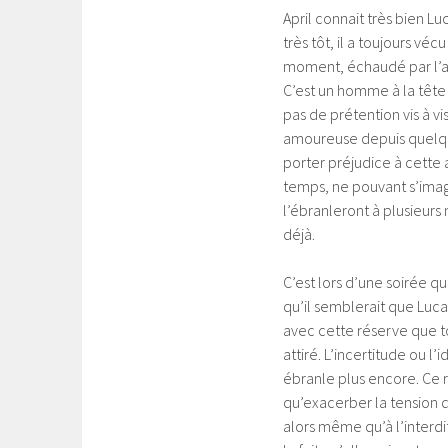
April connait très bien Lu
très tôt, il a toujours v
moment, échaudé par l’amo
C’est un homme à la tête 
pas de prétention vis à vi
amoureuse depuis quelques
porter préjudice à cette a
temps, ne pouvant s’imagi
l’ébranleront à plusieurs
déjà.
C’est lors d’une soirée q
qu’il semblerait que Luca
avec cette réserve que to
attiré. L’incertitude ou l
ébranle plus encore. Ce r
qu’exacerber la tension qu’
alors même qu’à l’interdi