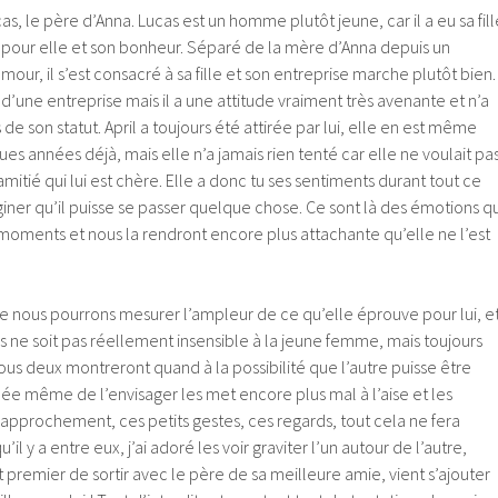
cas, le père d’Anna. Lucas est un homme plutôt jeune, car il a eu sa fill
écu pour elle et son bonheur. Séparé de la mère d’Anna depuis un
ur, il s’est consacré à sa fille et son entreprise marche plutôt bien.
d’une entreprise mais il a une attitude vraiment très avenante et n’a
s de son statut. April a toujours été attirée par lui, elle en est même
 années déjà, mais elle n’a jamais rien tenté car elle ne voulait pa
mitié qui lui est chère. Elle a donc tu ses sentiments durant tout ce
ner qu’il puisse se passer quelque chose. Ce sont là des émotions qu
 moments et nous la rendront encore plus attachante qu’elle ne l’est
ue nous pourrons mesurer l’ampleur de ce qu’elle éprouve pour lui, e
s ne soit pas réellement insensible à la jeune femme, mais toujours
us deux montreront quand à la possibilité que l’autre puisse être
’idée même de l’envisager les met encore plus mal à l’aise et les
approchement, ces petits gestes, ces regards, tout cela ne fera
il y a entre eux, j’ai adoré les voir graviter l’un autour de l’autre,
t premier de sortir avec le père de sa meilleure amie, vient s’ajouter