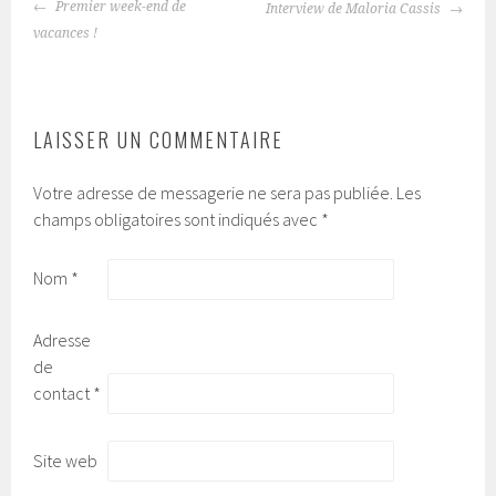
Premier week-end de
Interview de Maloria Cassis
NAVIGATION
vacances !
DES
ARTICLES
LAISSER UN COMMENTAIRE
Votre adresse de messagerie ne sera pas publiée.
Les
champs obligatoires sont indiqués avec
*
Nom
*
Adresse
de
contact
*
Site web