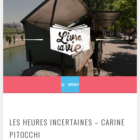
Aller
au
contenu
principal
LIVRE SA VIE
MENU
LES HEURES INCERTAINES – CARINE
PITOCCHI