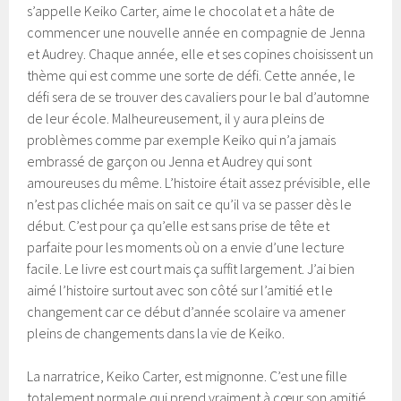
s’appelle Keiko Carter, aime le chocolat et a hâte de
commencer une nouvelle année en compagnie de Jenna
et Audrey. Chaque année, elle et ses copines choisissent un
thème qui est comme une sorte de défi. Cette année, le
défi sera de se trouver des cavaliers pour le bal d’automne
de leur école. Malheureusement, il y aura pleins de
problèmes comme par exemple Keiko qui n’a jamais
embrassé de garçon ou Jenna et Audrey qui sont
amoureuses du même. L’histoire était assez prévisible, elle
n’est pas clichée mais on sait ce qu’il va se passer dès le
début. C’est pour ça qu’elle est sans prise de tête et
parfaite pour les moments où on a envie d’une lecture
facile. Le livre est court mais ça suffit largement. J’ai bien
aimé l’histoire surtout avec son côté sur l’amitié et le
changement car ce début d’année scolaire va amener
pleins de changements dans la vie de Keiko.
La narratrice, Keiko Carter, est mignonne. C’est une fille
totalement normale qui prend vraiment à cœur son amitié