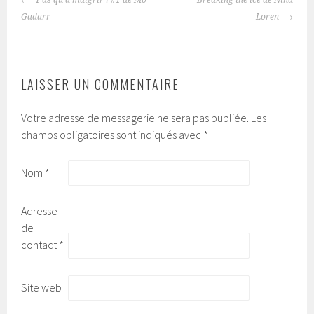
T’as qu’à maigrir ! #1 de Mo
Breaking the ice de Nina
NAVIGATION
Gadarr
Loren
DES
ARTICLES
LAISSER UN COMMENTAIRE
Votre adresse de messagerie ne sera pas publiée.
Les
champs obligatoires sont indiqués avec
*
Nom
*
Adresse
de
contact
*
Site web