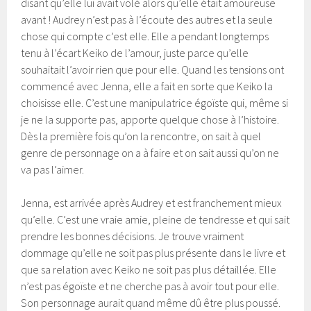
disant qu’elle lui avait volé alors qu’elle était amoureuse
avant ! Audrey n’est pas à l’écoute des autres et la seule
chose qui compte c’est elle. Elle a pendant longtemps
tenu à l’écart Keiko de l’amour, juste parce qu’elle
souhaitait l’avoir rien que pour elle. Quand les tensions ont
commencé avec Jenna, elle a fait en sorte que Keiko la
choisisse elle. C’est une manipulatrice égoïste qui, même si
je ne la supporte pas, apporte quelque chose à l’histoire.
Dès la première fois qu’on la rencontre, on sait à quel
genre de personnage on a à faire et on sait aussi qu’on ne
va pas l’aimer.
Jenna, est arrivée après Audrey et est franchement mieux
qu’elle. C’est une vraie amie, pleine de tendresse et qui sait
prendre les bonnes décisions. Je trouve vraiment
dommage qu’elle ne soit pas plus présente dans le livre et
que sa relation avec Keiko ne soit pas plus détaillée. Elle
n’est pas égoïste et ne cherche pas à avoir tout pour elle.
Son personnage aurait quand même dû être plus poussé.