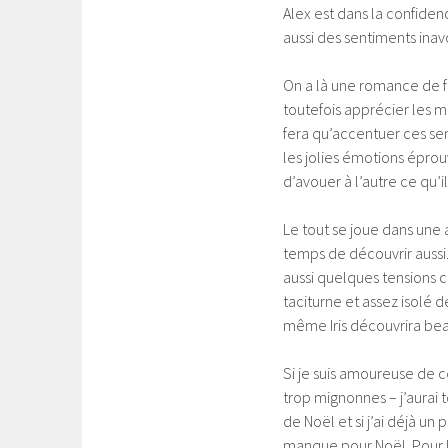
Alex est dans la confidence
aussi des sentiments inav
On a là une romance de fa
toutefois apprécier les 
fera qu’accentuer ces sen
les jolies émotions éprou
d’avouer à l’autre ce qu’
Le tout se joue dans une 
temps de découvrir aussi.
aussi quelques tensions 
taciturne et assez isolé d
même Iris découvrira bea
Si je suis amoureuse de ce
trop mignonnes – j’aurai 
de Noël et si j’ai déjà u
manque pour Noël. Pour li