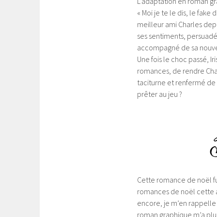
L’adaptation en roman gr
« Moi je te le dis, le fake
meilleur ami Charles depu
ses sentiments, persuadée
accompagné de sa nouve
Une fois le choc passé, Ir
romances, de rendre Charl
taciturne et renfermé de
prêter au jeu ?
Cette romance de noël fut
romances de noël cette a
encore, je m’en rappelle b
roman graphique m’a plu d