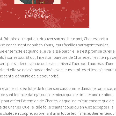
st l’histoire d’Iris qui va retrouver son meilleur ami, Charles parti à
ls se connaissent depuis toujours, leurs familles partagent tous les
e ensemble et quand elle l’a laissé partir, elle s’est promise qu’elle
ts à son retour. Et oui, Iris est amoureuse de Charles et il est temps d
e sera pas sa déconvenue de le voir arriver à l’aéroport aux bras d’une
le et elle va devoir passer Noël avec leurs familles et les voir heureu
se sent si démunie et le coeur brisé.
eure amie a l’idée folle de traiter son cas comme dans une romance, e
 ce sont les fake dating ! quoi de mieux que de simuler une relation
pour attirer l’attention de Charles, et quoi de mieux encore que de
re de Charles. Quelle idée folle d’autant plus qu’en Alex accepte ! Ils
u chalet en couple, surprenant ainsi toute leur famille. Bien entendu,