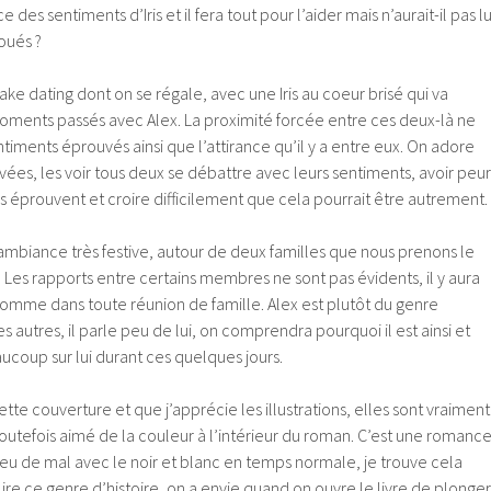
 des sentiments d’Iris et il fera tout pour l’aider mais n’aurait-il pas lu
oués ?
ke dating dont on se régale, avec une Iris au coeur brisé qui va
moments passés avec Alex. La proximité forcée entre ces deux-là ne
timents éprouvés ainsi que l’attirance qu’il y a entre eux. On adore
vées, les voir tous deux se débattre avec leurs sentiments, avoir peur
ils éprouvent et croire difficilement que cela pourrait être autrement.
ambiance très festive, autour de deux familles que nous prenons le
 Les rapports entre certains membres ne sont pas évidents, il y aura
comme dans toute réunion de famille. Alex est plutôt du genre
es autres, il parle peu de lui, on comprendra pourquoi il est ainsi et
ucoup sur lui durant ces quelques jours.
tte couverture et que j’apprécie les illustrations, elles sont vraiment
toutefois aimé de la couleur à l’intérieur du roman. C’est une romanc
n peu de mal avec le noir et blanc en temps normale, je trouve cela
re ce genre d’histoire, on a envie quand on ouvre le livre de plonger