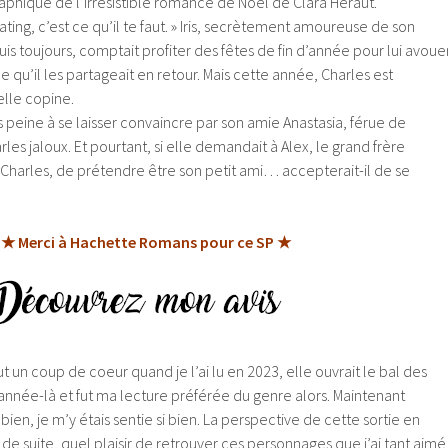
aphique de l’irrésistible romance de Noël de Clara Héraut.
 dating, c’est ce qu’il te faut. » Iris, secrètement amoureuse de son
is toujours, comptait profiter des fêtes de fin d’année pour lui avoue
 qu’il les partageait en retour. Mais cette année, Charles est
lle copine.
is peine à se laisser convaincre par son amie Anastasia, férue de
es jaloux. Et pourtant, si elle demandait à Alex, le grand frère
 Charles, de prétendre être son petit ami… accepterait-il de se
★ Merci à Hachette Romans pour ce SP ★
 un coup de coeur quand je l’ai lu en 2023, elle ouvrait le bal des
nnée-là et fut ma lecture préférée du genre alors. Maintenant
ien, je m’y étais sentie si bien. La perspective de cette sortie en
e suite, quel plaisir de retrouver ces personnages que j’ai tant aimé