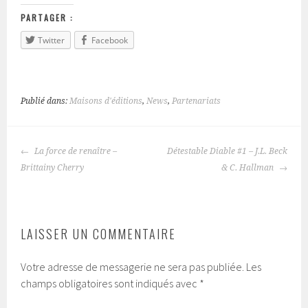
PARTAGER :
Twitter
Facebook
Publié dans:
Maisons d'éditions
,
News
,
Partenariats
La force de renaître –
Détestable Diable #1 – J.L. Beck
NAVIGATION
Brittainy Cherry
& C. Hallman
DES
ARTICLES
LAISSER UN COMMENTAIRE
Votre adresse de messagerie ne sera pas publiée.
Les
champs obligatoires sont indiqués avec
*