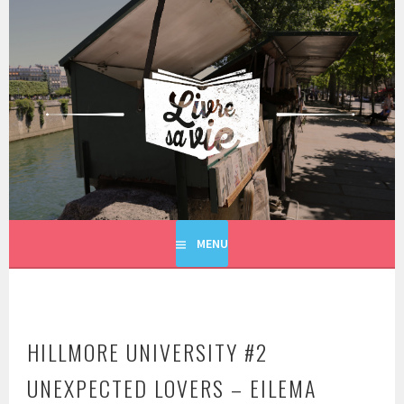
Aller
au
contenu
principal
LIVRE SA VIE
MENU
HILLMORE UNIVERSITY #2
UNEXPECTED LOVERS – EILEMA