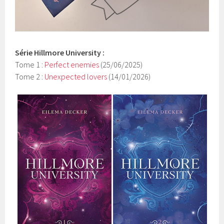
Série
Hillmore University
:
Tome 1 :
Perfect enemies
(25/06/2025)
Tome 2 :
Unexpected lovers
(14/01/2026)