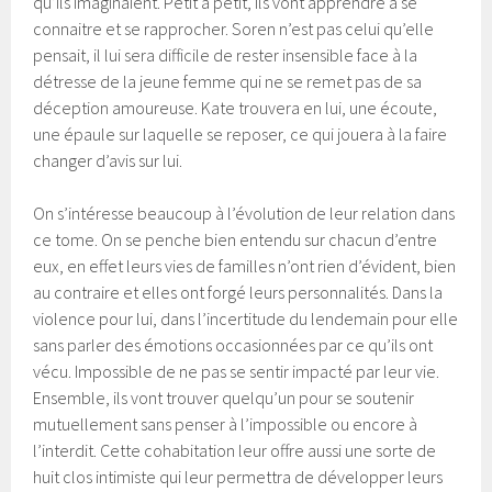
qu’ils imaginaient. Petit à petit, ils vont apprendre à se
connaitre et se rapprocher. Soren n’est pas celui qu’elle
pensait, il lui sera difficile de rester insensible face à la
détresse de la jeune femme qui ne se remet pas de sa
déception amoureuse. Kate trouvera en lui, une écoute,
une épaule sur laquelle se reposer, ce qui jouera à la faire
changer d’avis sur lui.
On s’intéresse beaucoup à l’évolution de leur relation dans
ce tome. On se penche bien entendu sur chacun d’entre
eux, en effet leurs vies de familles n’ont rien d’évident, bien
au contraire et elles ont forgé leurs personnalités. Dans la
violence pour lui, dans l’incertitude du lendemain pour elle
sans parler des émotions occasionnées par ce qu’ils ont
vécu. Impossible de ne pas se sentir impacté par leur vie.
Ensemble, ils vont trouver quelqu’un pour se soutenir
mutuellement sans penser à l’impossible ou encore à
l’interdit. Cette cohabitation leur offre aussi une sorte de
huit clos intimiste qui leur permettra de développer leurs