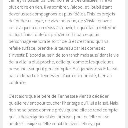
Jeffrey va passer par des moments très difficiles, il ne va
plus croire en rien, il va sombrer, l’alcool et l’oubli étant
devenus ses compagnons les plus fidèles. Finis les projets
de fonder un foyer, de vivre heureux, de s’installer avec
celle à qui il a enfin réussi à s’ouvrir, lui qui était si renfermé
sur lui. Il finira toutefois par s’en sortir parce qu’un
personnage viendra le sortir de là et c’est ainsi qu’il va
refaire surface, prendre le taureau par les cornes et
s’investir. D’abord au sein de son ranch mais aussi dans la vie
de la ville la plus proche, celle qui compte les quelques
personnes sur qui il peut compter. Mais jamais le vide laissé
par le départ de Tennessee n’aura été comblé, bien au
contraire.
C’est alors que le père de Tennessee vient à décéder
qu’elle revient pour toucher l’héritage qu’il lui a laissé. Mais
rien ne se passe comme prévu quand elle se rend compte
qu’il a des exigences bien précises pour qu’elle puisse
hériter : il exige qu’elle cohabite avec Jeffrey, qui