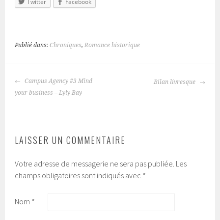
Twitter
Facebook
Publié dans:
Chroniques
,
Romance historique
Campus Agency #3 Mind
Bilan livresque
NAVIGATION
your business – Lyly Bay
DES
ARTICLES
LAISSER UN COMMENTAIRE
Votre adresse de messagerie ne sera pas publiée.
Les
champs obligatoires sont indiqués avec
*
Nom
*