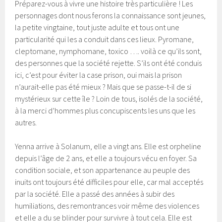
Préparez-vous à vivre une histoire très particulière ! Les
personnages dont nous ferons la connaissance sont jeunes,
la petite vingtaine, tout juste adulte et tous ont une
particularité qui les a conduit dans ces lieux. Pyromane,
cleptomane, nymphomane, toxico …. voilà ce qu’ils sont,
des personnes que la société rejette. S’ils ont été conduis
ici, c’est pour éviter la case prison, oui mais la prison
n’aurait-elle pas été mieux ? Mais que se passe-t-il de si
mystérieux sur cette île ? Loin de tous, isolés de la société,
à la merci d’hommes plus concupiscents les uns que les
autres.
Yenna arrive à Solanum, elle a vingt ans. Elle est orpheline
depuis l’âge de 2 ans, et elle a toujours vécu en foyer. Sa
condition sociale, et son appartenance au peuple des
inuits ont toujours été difficiles pour elle, car mal acceptés
par la société. Elle a passé des années à subir des
humiliations, des remontrances voir même des violences
et elle a du se blinder pour survivre à tout cela. Elle est