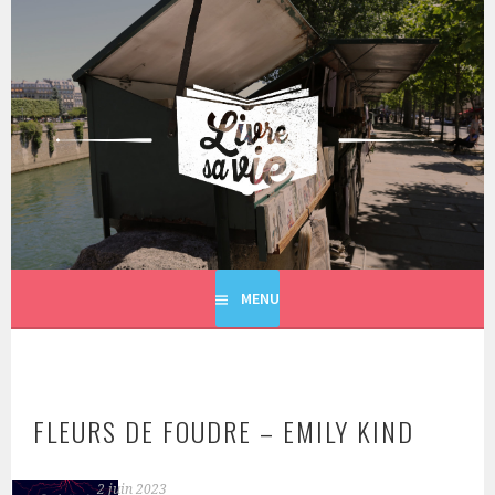
Aller
au
contenu
principal
LIVRE SA VIE
MENU
FLEURS DE FOUDRE – EMILY KIND
2 juin 2023