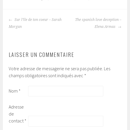
Sur l’île de ton coeur – Sarah
The spanish love deception –
NAVIGATION
Morgan
Elena Armas
DES
ARTICLES
LAISSER UN COMMENTAIRE
Votre adresse de messagerie ne sera pas publiée.
Les
champs obligatoires sont indiqués avec
*
Nom
*
Adresse
de
contact
*